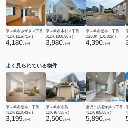
茅ヶ崎市みずき２丁目
茅ヶ崎市本村２丁目
茅ヶ崎市松林１丁目
4LDK (115.71㎡)
3LDK (100.90㎡)
2SLDK (101.02㎡)
3
4,180
3,980
4,390
万円
万円
万円
よく見られている物件
茅ヶ崎市松林１丁目
茅ヶ崎市柳島
藤沢市鵠沼海岸５丁目
4LDK (110.43㎡)
1DK (67.58㎡)
4LDK (85.05㎡)
4
3,199
2,500
5,890
万円
万円
万円