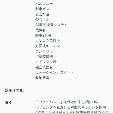
バルコニー
都市ガス
公営水道
公共下水
24時間換気システム
電気有
駐車2台可
コンロ２口以上
対面式キッチン
コンロ３口
浴室乾燥機
トイレ２ヶ所
独立洗面台
ウォークインクロゼット
収納豊富
-
設備(その他)
◇プライバシーが確保が出来る2階LDK♪
備考
◇リビングを見渡せる対面式キッチンを採用
◇2階に水回りがまとまり家事同線良好です◎