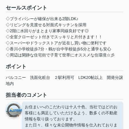
セールスポイント
◇プライバシーが確保が出来る2階LDK♪
◇リビングを見渡せる対面式キッチンを採用
◇2階に水回りがまとまり家事同線良好です◎
◇全室クローゼット付きでスッキリと片付きます！！
◇スーパーやドラックストアが近在し買い物に便利です
◇香川小学校徒歩7分・鶴が台中学校徒歩5分と通学も安心
◇周辺は閑静な住宅街で子育て世帯にオススメな住環境☆彡
ポイント
バルコニー
洗面化粧台
２駅利用可
LDK20帖以上
開発分譲
地内
担当者のコメント
お住まいへのこだわりは十人十色、当社ではどのお
客様にも満足していただけるよう、数多くの不動産
情報を取り扱っております。
また日々、様々な未公開物件情報を仕入れておりま