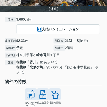
【外観】
3,680万円
価格
支払いシミュレーション
92.33㎡
2LDK＋S(納戸)
建物面積
間取り
予定
2階建
築年数
階建て
神奈川県
茅ヶ崎市
香川
１丁目
所在地
相模線
「
香川
」駅 徒歩14分
交通
相模線
「
北茅ケ崎
」駅 バス6分 「鶴が台中学校前」 停
歩6分
物件の特徴
カウンター
独立洗面台
浴室乾燥機
キッチン