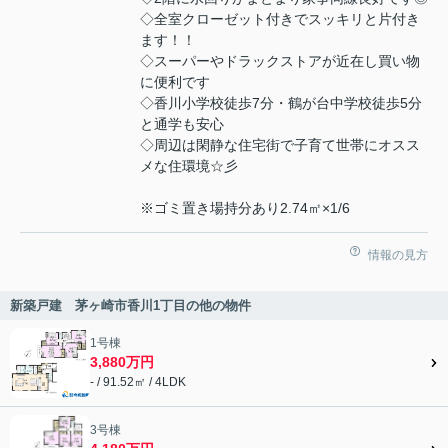
◇全室クローゼット付きでスッキリと片付き
ます！！
◇スーパーやドラックストアが近在し買い物
に便利です
◇香川小学校徒歩7分・鶴が台中学校徒歩5分
と通学も安心
◇周辺は閑静な住宅街で子育て世帯にオスス
メな住環境☆彡
※ゴミ置き場持分あり2.74㎡×1/6
情報の見方
新築戸建 茅ヶ崎市香川1丁目の他の物件
1号棟
3,880万円
- / 91.52㎡ / 4LDK
3号棟