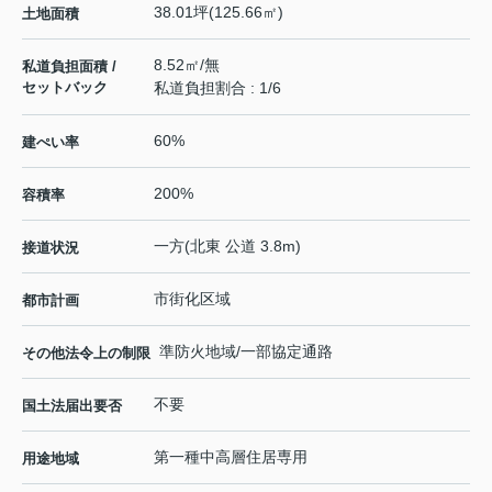
38.01坪(125.66㎡)
土地面積
8.52㎡/無
私道負担面積 /
セットバック
私道負担割合 : 1/6
60%
建ぺい率
200%
容積率
一方(北東 公道 3.8m)
接道状況
市街化区域
都市計画
準防火地域/一部協定通路
その他法令上の制限
不要
国土法届出要否
第一種中高層住居専用
用途地域