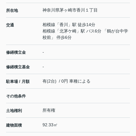
神奈川県
茅ヶ崎市
香川
１丁目
所在地
相模線
「
香川
」駅 徒歩14分
交通
相模線
「
北茅ケ崎
」駅 バス6分 「鶴が台中学
校前」 停歩6分
-
修繕積立金
-
修繕積立基金
有(2台) / 0円 車種による
駐車場 / 月額
その他条件
所有権
土地権利
92.33㎡
建物面積