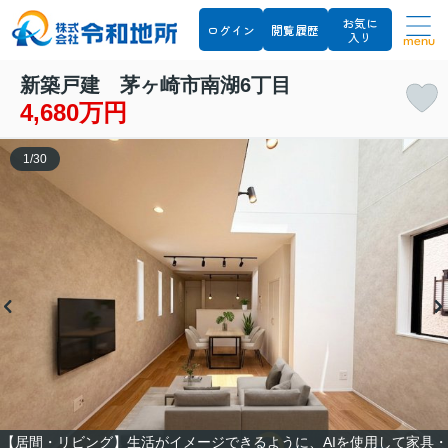
お気に
ログイン
閲覧履歴
入り
menu
新築戸建 茅ヶ崎市南湖6丁目
4,680万円
1
/
30
【居間・リビング】生活がイメージできるように、AIを使用して家具・