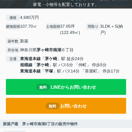
家電・小物等を配置しております。
4,680万円
価格
107.70㎡
37.05坪
3LDK＋S(納
建物面積
土地面積
間取り
(122.49㎡)
戸)
新築
築年数
神奈川県
茅ヶ崎市
南湖
６丁目
所在地
東海道本線
「
茅ケ崎
」駅 徒歩24分
交通
相模線
「
茅ケ崎
」駅 バス5分 「仲町」 停歩5分
東海道本線
「
平塚
」駅 バス14分 「茶屋町」 停歩17分
LINEからお問い合わせ
無料
お問い合わせ
無料
新築戸建 茅ヶ崎市南湖6丁目の販売中物件