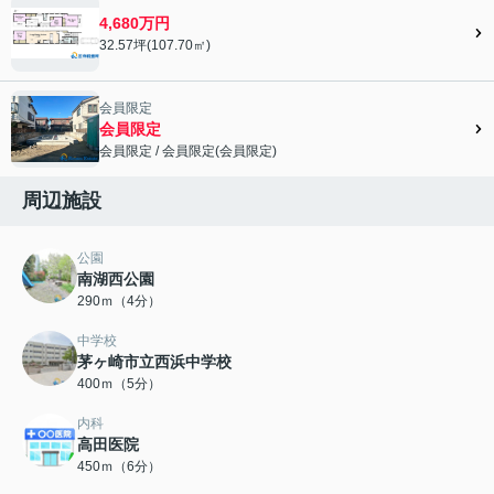
4,680万円
32.57坪(107.70㎡)
会員限定
会員限定
会員限定
/
会員限定
(
会員限定
)
会員限定">
周辺施設
公園
南湖西公園
290ｍ（4分）
中学校
茅ヶ崎市立西浜中学校
400ｍ（5分）
内科
高田医院
450ｍ（6分）