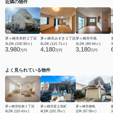
近隣の物件
茅ヶ崎市本村２丁目
茅ヶ崎市みずき２丁目
茅ヶ崎市中島
3LDK (100.90㎡)
4LDK (115.71㎡)
3LDK (89.94㎡)
3
3,980
4,180
3,180
万円
万円
万円
よく見られている物件
茅ヶ崎市松林１丁目
茅ヶ崎市富士見町
茅ヶ崎市柳島
4LDK (110.43㎡)
4LDK (102.78㎡)
1DK (67.58㎡)
3