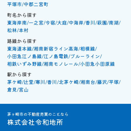
平塚市
中郡二宮町
町名から探す
東海岸南
一之宮
今宿
大庭
中海岸
香川
萩園
南湖
松林
本村
路線から探す
東海道本線
湘南新宿ライン高海
相模線
小田急江ノ島線
江ノ島電鉄
ブルーライン
相鉄いずみ野線
湘南モノレール
小田急小田原線
駅から探す
茅ケ崎
辻堂
寒川
香川
北茅ケ崎
湘南台
藤沢
平塚
倉見
宮山
茅ヶ崎市の不動産売買のことなら
株式会社令和地所