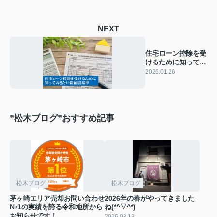
NEXT
住宅ローン控除を受
けるために知ってお
きたい新耐震基準
2026.01.26
”松木ブログ”おすすめ記事
松木ブログ
松木ブログ
茅ヶ崎エリア売却お問い合わせ
2026年の春がやってきました
№1の実績を誇る令和地所から
ね(*^▽^*)
お知らせです！
2026.03.13