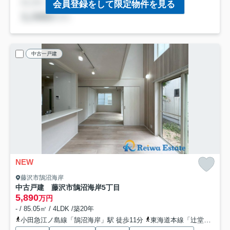
会員登録をして限定物件を見る
中古一戸建
NEW
藤沢市鵠沼海岸
中古戸建 藤沢市鵠沼海岸5丁目
5,890
万円
- / 85.05㎡ / 4LDK /築20年
小田急江ノ島線「鵠沼海岸」駅 徒歩11分
東海道本線「辻堂」駅 バス10分 「松波町」 停歩4分