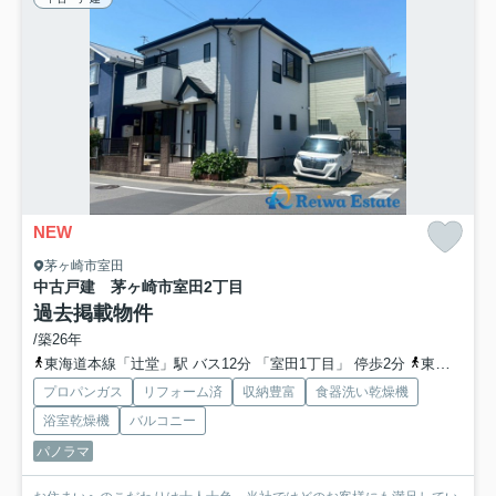
NEW
茅ヶ崎市室田
中古戸建 茅ヶ崎市室田2丁目
過去掲載物件
/築26年
東海道本線「辻堂」駅 バス12分 「室田1丁目」 停歩2分
東海道本線「茅ケ崎」駅 バス13分 「室田1丁目」 停歩1分
プロパンガス
リフォーム済
収納豊富
食器洗い乾燥機
浴室乾燥機
バルコニー
パノラマ