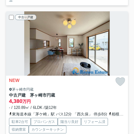
中古一戸建
NEW
茅ヶ崎市円蔵
中古戸建 茅ヶ崎市円蔵
4,380
万円
- / 120.89㎡ / 6LDK /築12年
東海道本線「茅ケ崎」駅 バス12分 「西久保」 停歩8分
相模線「茅ケ崎」駅 バス12分 「西久保」 停歩8分
駐車2台可
プロパンガス
陽当り良好
リフォーム済
収納豊富
カウンターキッチン