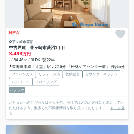
NEW
茅ヶ崎市菱沼
中古戸建 茅ヶ崎市菱沼1丁目
3,499
万円
- / 84.46㎡ / 3LDK /築22年
東海道本線「辻堂」駅 バス6分 「松林ケアセンター前」 停歩5分
プロパンガス
リフォーム済
収納豊富
カウンターキッチン
バルコニー
フローリング
パノラマ
お住まいへのこだわりは十人十色、当社ではどのお客様にも満足してい
ただけるよう、数多くの不動産情報を取り扱っております。 ...
もっと見
る