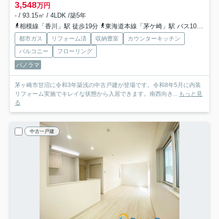
3,548
万円
- / 93.15㎡ / 4LDK /築5年
相模線「香川」駅 徒歩19分
東海道本線「茅ケ崎」駅 バス10分 「甘沼」 停歩3分
都市ガス
リフォーム済
収納豊富
カウンターキッチン
バルコニー
フローリング
パノラマ
茅ヶ崎市甘沼に令和3年築浅の中古戸建が登場です。令和8年5月に内装
リフォーム実施でキレイな状態から入居できます。南西向き...
もっと見
る
中古一戸建