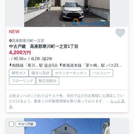
NEW
高座郡寒川町一之宮
中古戸建 高座郡寒川町一之宮1丁目
4,200
万円
- / 95.58㎡ / 4LDK /築2年
相模線「寒川」駅 徒歩5分
東海道本線「茅ケ崎」駅 バス23分 「寒川駅南口」 停歩2分
都市ガス
陽当り良好
カウンターキッチン
バルコニー
フローリング
独立洗面台
お住まいへのこだわりは十人十色、当社ではどのお客様にも満足してい
ただけるよう、数多くの不動産情報を取り扱っております。 ...
もっと見
る
中古一戸建