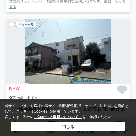
対面式キッチンとの一体感ある開放的な空間が魅力です。主寝...
もっと
見る
中古一戸建
NEW
茅ヶ崎市中海岸
中古戸建 茅ヶ崎市中海岸4丁目
当サイトでは、お客様の当サイト利用状況把握、サービス向上検討を目的と
検索条件を変更
まとめてお問い合わせ
6,180
万円
して、クッキー（Cookie）を使用しています。
- / 106.39㎡ / 3LDK /築16年
詳しくは、当社の
「Cookieの取扱いについて」
をご確認ください。
東海道本線「茅ケ崎」駅 バス12分 「湘南カントリークラブ前」 停歩3分
閉じる
電話
相談
会員登録
来店予約
都市ガス
陽当り良好
建設住宅性能評価書付
収納豊富