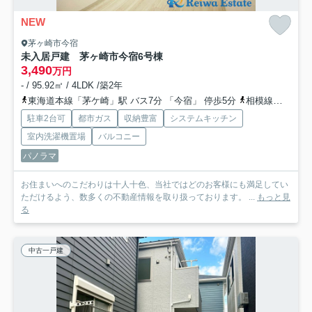
NEW
茅ヶ崎市今宿
未入居戸建 茅ヶ崎市今宿
6号棟
3,490
万円
- / 95.92㎡ / 4LDK /築2年
東海道本線「茅ケ崎」駅 バス7分 「今宿」 停歩5分
相模線「茅ケ崎」駅 バス7分 「今宿」 停歩5分
駐車2台可
都市ガス
収納豊富
システムキッチン
室内洗濯機置場
バルコニー
パノラマ
お住まいへのこだわりは十人十色、当社ではどのお客様にも満足してい
ただけるよう、数多くの不動産情報を取り扱っております。 ...
もっと見
る
中古一戸建