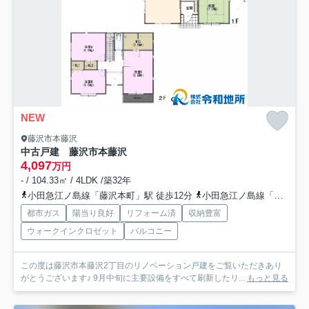
NEW
藤沢市本藤沢
中古戸建 藤沢市本藤沢
4,097
万円
- / 104.33㎡ / 4LDK /築32年
小田急江ノ島線「藤沢本町」駅 徒歩12分
小田急江ノ島線「藤沢本町」駅 バス2分 「修道院下」 停歩4分
都市ガス
陽当り良好
リフォーム済
収納豊富
ウォークインクロゼット
バルコニー
この度は藤沢市本藤沢2丁目のリノベーション戸建をご覧いただきあり
がとうございます♪ 9月中旬に主要設備をすべて刷新したリ...
もっと見る