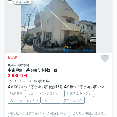
中古一戸建
NEW
茅ヶ崎市本村
中古戸建 茅ヶ崎市本村2丁目
3,980
万円
- / 100.90㎡ / 3LDK /築10年
東海道本線「茅ケ崎」駅 徒歩18分
相模線「茅ケ崎」駅 バス4分 「茅ヶ崎高校前」 停歩5分
収納豊富
ウォークインクロゼット
システムキッチン
カウンターキッチン
バルコニー
フローリング
2階リビングはプライバシーが確保しやすく日当たりと眺望が良好で、