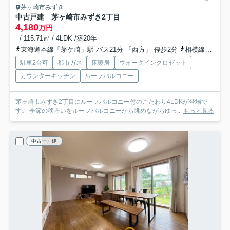
茅ヶ崎市みずき
中古戸建 茅ヶ崎市みずき2丁目
4,180
万円
- / 115.71㎡ / 4LDK /築20年
東海道本線「茅ケ崎」駅 バス21分 「西方」 停歩2分
相模線「香川」駅 バス2分 「西方」 停歩2分
駐車2台可
都市ガス
床暖房
ウォークインクロゼット
カウンターキッチン
ルーフバルコニー
茅ヶ崎市みずき2丁目にルーフバルコニー付のこだわり4LDKが登場で
す。 季節の移ろいをルーフバルコニーから眺めながらゆっ...
もっと見る
中古一戸建