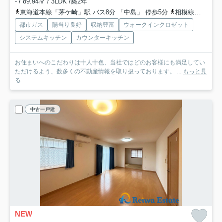
- / 89.94㎡ / 3LDK /築2年
東海道本線「茅ケ崎」駅 バス8分 「中島」 停歩5分
相模線「茅ケ崎」駅 バス8分 「中島」 停歩5分
都市ガス
陽当り良好
収納豊富
ウォークインクロゼット
システムキッチン
カウンターキッチン
お住まいへのこだわりは十人十色、当社ではどのお客様にも満足してい
ただけるよう、数多くの不動産情報を取り扱っております。 ...
もっと見
る
中古一戸建
NEW