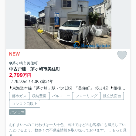
NEW
茅ヶ崎市美住町
中古戸建 茅ヶ崎市美住町
2,799
万円
- / 78.90㎡ / 4DK /築34年
東海道本線「茅ケ崎」駅 バス10分 「美住町」 停歩4分
相模線「茅ケ崎」駅 バス10分 「美住町」 停歩4分
都市ガス
収納豊富
バルコニー
フローリング
独立洗面台
コンロ２口以上
パノラマ
お住まいへのこだわりは十人十色、当社ではどのお客様にも満足してい
ただけるよう、数多くの不動産情報を取り扱っております。 ...
もっと見
る