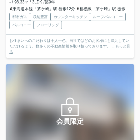
- / 98.33㎡ / 3LDK /築9年
東海道本線「茅ケ崎」駅 徒歩12分
相模線「茅ケ崎」駅 徒歩12分
都市ガス
収納豊富
カウンターキッチン
ルーフバルコニー
バルコニー
フローリング
お住まいへのこだわりは十人十色、当社ではどのお客様にも満足してい
ただけるよう、数多くの不動産情報を取り扱っております。 ...
もっと見
る
会員限定