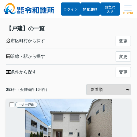
お気に
ログイン
閲覧履歴
入り
menu
【戸建】の一覧
市区町村から探す
変更
沿線・駅から探す
変更
条件から探す
変更
252
件（会員物件 164件）
中古一戸建