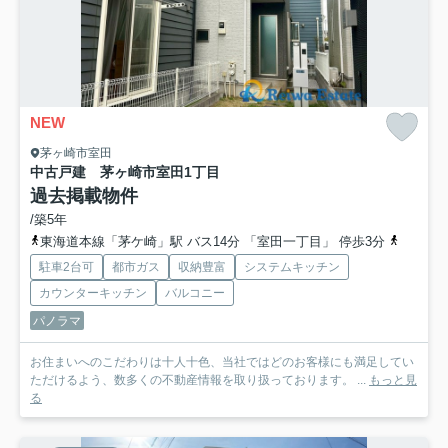
NEW
茅ヶ崎市室田
中古戸建 茅ヶ崎市室田1丁目
過去掲載物件
/築5年
東海道本線「茅ケ崎」駅 バス14分 「室田一丁目」 停歩3分
相模線「
駐車2台可
都市ガス
収納豊富
システムキッチン
カウンターキッチン
バルコニー
パノラマ
お住まいへのこだわりは十人十色、当社ではどのお客様にも満足してい
ただけるよう、数多くの不動産情報を取り扱っております。 ...
もっと見
る