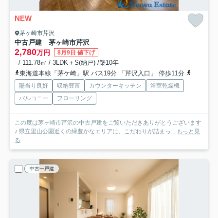
NEW
茅ヶ崎市芹沢
中古戸建 茅ヶ崎市芹沢
2,780
万円
8月9日 値下げ
- / 111.78㎡ / 3LDK＋S(納戸) /築10年
東海道本線「茅ケ崎」駅 バス19分 「芹沢入口」 停歩11分
相模線「
陽当り良好
収納豊富
カウンターキッチン
浴室乾燥機
バルコニー
フローリング
この度は茅ヶ崎市芹沢の中古戸建をご覧いただきありがとうございます
♪ 県立里山公園近くの緑豊かなエリアに、こだわりが詰まっ...
もっと見
る
中古一戸建