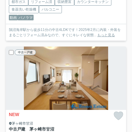
都市ガス
リフォーム済
収納豊富
カウンターキッチン
食器洗い乾燥機
バルコニー
動画
パノラマ
鵠沼海岸駅から徒歩11分の中古4LDKです！2025年2月に内装・外装を
まるごとリフォーム済みなので、すぐにキレイな状態...
もっと見る
中古一戸建
NEW
茅ヶ崎市甘沼
中古戸建 茅ヶ崎市甘沼