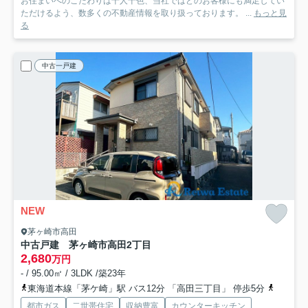
お住まいへのこだわりは十人十色、当社ではどのお客様にも満足してい
ただけるよう、数多くの不動産情報を取り扱っております。 ...
もっと見
る
中古一戸建
NEW
茅ヶ崎市高田
中古戸建 茅ヶ崎市高田2丁目
2,680
万円
- / 95.00㎡ / 3LDK /築23年
東海道本線「茅ケ崎」駅 バス12分 「高田三丁目」 停歩5分
相模線「
都市ガス
二世帯住宅
収納豊富
カウンターキッチン