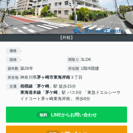
【外観】
-
価格
-
3LDK
面積
間取り
築26年
1階/6階建
築年数
所在階
神奈川県
茅ヶ崎市
東海岸南
３丁目
所在地
相模線
「
茅ケ崎
」駅 徒歩15分
交通
東海道本線
「
茅ケ崎
」駅 バス3分 「東急ドエルシーサ
イドコート茅ヶ崎東海岸南」 停歩8分
LINEからお問い合わせ
無料