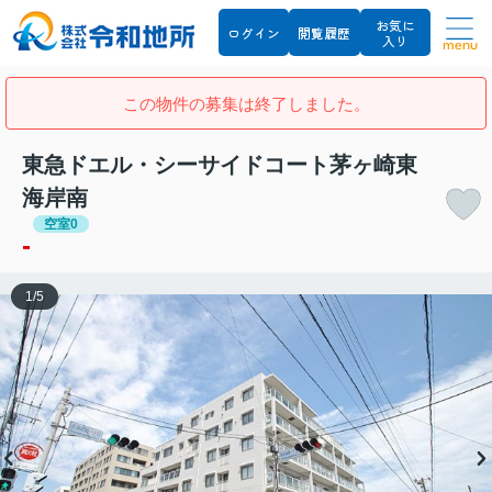
お気に
ログイン
閲覧履歴
入り
menu
この物件の募集は終了しました。
東急ドエル・シーサイドコート茅ヶ崎東
海岸南
空室0
-
1
/
5