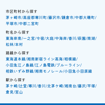
市区町村から探す
茅ヶ崎市
高座郡寒川町
藤沢市
鎌倉市
中郡大磯町
平塚市
中郡二宮町
町名から探す
東海岸南
一之宮
今宿
大庭
中海岸
香川
萩園
南湖
松林
本村
路線から探す
東海道本線
湘南新宿ライン高海
相模線
小田急江ノ島線
江ノ島電鉄
ブルーライン
相鉄いずみ野線
湘南モノレール
小田急小田原線
駅から探す
茅ケ崎
辻堂
寒川
香川
北茅ケ崎
湘南台
藤沢
平塚
倉見
宮山