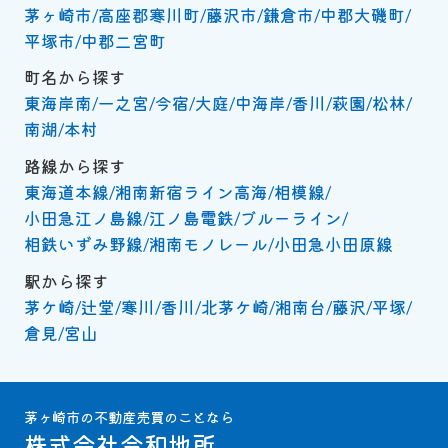
茅ヶ崎市
高座郡寒川町
藤沢市
鎌倉市
中郡大磯町
平塚市
中郡二宮町
町名から探す
東海岸南
一之宮
今宿
大庭
中海岸
香川
萩園
松林
南湖
本村
路線から探す
東海道本線
湘南新宿ライン高海
相模線
小田急江ノ島線
江ノ島電鉄
ブルーライン
相鉄いずみ野線
湘南モノレール
小田急小田原線
駅から探す
茅ケ崎
辻堂
寒川
香川
北茅ケ崎
湘南台
藤沢
平塚
倉見
宮山
茅ヶ崎市の不動産売買のことなら
株式会社令和地所