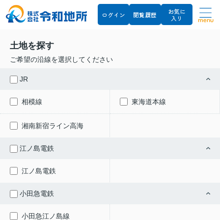
お気に
ログイン
閲覧履歴
入り
menu
土地を探す
ご希望の沿線を選択してください
JR
相模線
東海道本線
湘南新宿ライン高海
江ノ島電鉄
江ノ島電鉄
小田急電鉄
小田急江ノ島線