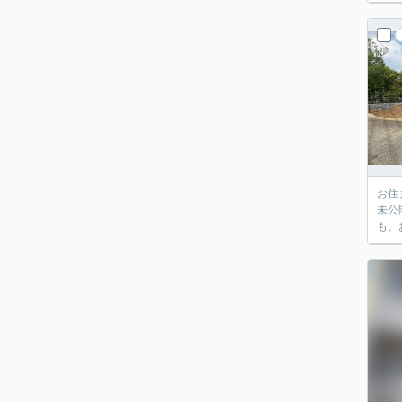
お住
未公
も、