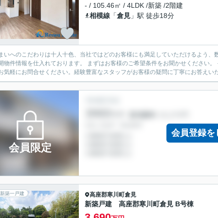
- / 105.46㎡ / 4LDK /新築 /2階建
相模線
「
倉見
」駅 徒歩18分
まいへのこだわりは十人十色、当社ではどのお客様にも満足していただけるよう、数
開物件情報を仕入れております。 まずはお客様のご希望条件をお聞かせください。
お気軽にお問合せください。経験豊富なスタッフがお客様の疑問に丁寧にお答えいたし
会員登録を
会員限定
新築一戸建
高座郡寒川町
倉見
新築戸建 高座郡寒川町倉見 B号棟
3,690