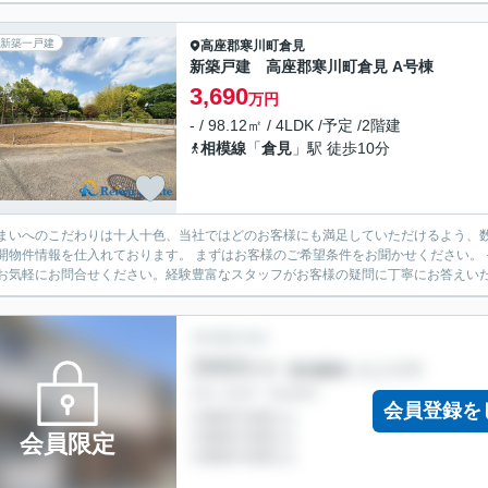
新築一戸建
高座郡寒川町
倉見
新築戸建 高座郡寒川町倉見 A号棟
3,690
万円
- / 98.12㎡ / 4LDK /予定 /2階建
相模線
「
倉見
」駅 徒歩10分
まいへのこだわりは十人十色、当社ではどのお客様にも満足していただけるよう、数
開物件情報を仕入れております。 まずはお客様のご希望条件をお聞かせください。
お気軽にお問合せください。経験豊富なスタッフがお客様の疑問に丁寧にお答えいたし
会員登録を
会員限定