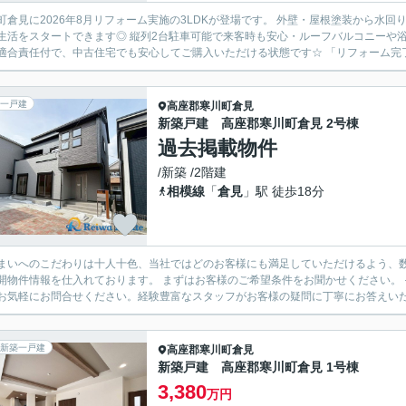
町倉見に2026年8月リフォーム実施の3LDKが登場です。 外壁・屋根塗装から水
生活をスタートできます◎ 縦列2台駐車可能で来客時も安心・ルーフバルコニーや浴
適合責任付で、中古住宅でも安心してご購入いただける状態です☆ 「リフォーム完了
一戸建
高座郡寒川町
倉見
新築戸建 高座郡寒川町倉見 2号棟
過去掲載物件
/新築 /2階建
相模線
「
倉見
」駅 徒歩18分
まいへのこだわりは十人十色、当社ではどのお客様にも満足していただけるよう、数
開物件情報を仕入れております。 まずはお客様のご希望条件をお聞かせください。
お気軽にお問合せください。経験豊富なスタッフがお客様の疑問に丁寧にお答えいたし
新築一戸建
高座郡寒川町
倉見
新築戸建 高座郡寒川町倉見 1号棟
3,380
万円