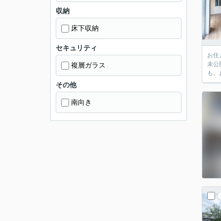
収納
床下収納
セキュリティ
お住
未公
複層ガラス
も、
その他
南向き