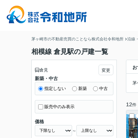
茅ヶ崎市の不動産売買のことなら株式会社令和地所
沿線
相模線 倉見駅の戸建一覧
お
倉見
変更
新築・中古
茅
指定しない
新築
中古
12
件
販売中のみ表示
価格
～