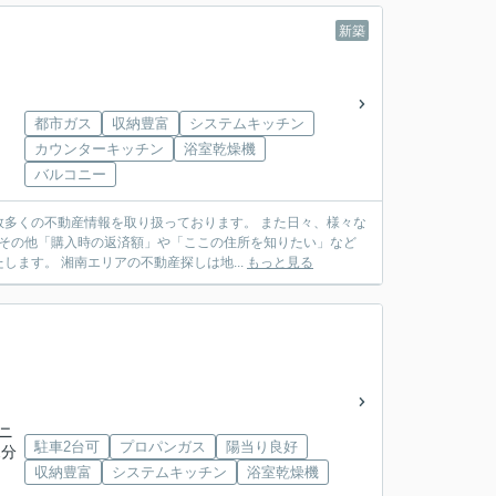
新築
都市ガス
収納豊富
システムキッチン
カウンターキッチン
浴室乾燥機
バルコニー
多くの不動産情報を取り扱っております。 また日々、様々な
 その他「購入時の返済額」や「ここの住所を知りたい」など
ます。 湘南エリアの不動産探しは地...
もっと見る
ニ
駐車2台可
プロパンガス
陽当り良好
2分
収納豊富
システムキッチン
浴室乾燥機