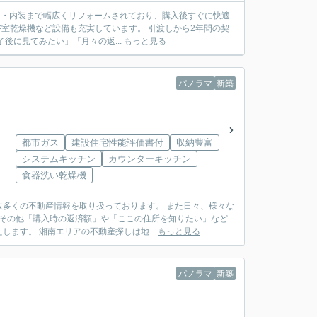
回り・内装まで幅広くリフォームされており、購入後すぐに快適
室乾燥機など設備も充実しています。 引渡しから2年間の契
後に見てみたい」「月々の返...
もっと見る
パノラマ
新築
都市ガス
建設住宅性能評価書付
収納豊富
システムキッチン
カウンターキッチン
食器洗い乾燥機
多くの不動産情報を取り扱っております。 また日々、様々な
 その他「購入時の返済額」や「ここの住所を知りたい」など
ます。 湘南エリアの不動産探しは地...
もっと見る
パノラマ
新築