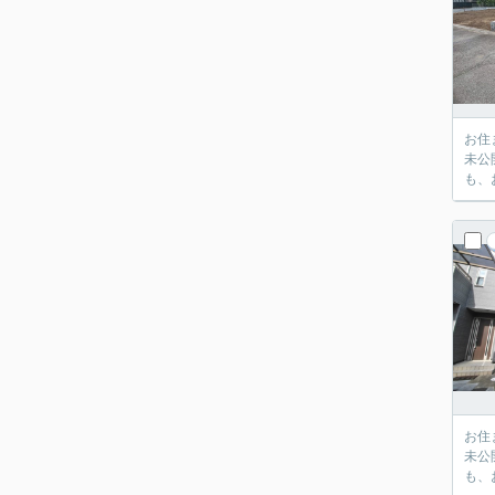
お住
未公
も、
お住
未公
も、