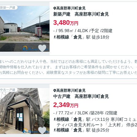
新築一戸建
高座郡寒川町
倉見
新築戸建 高座郡寒川町倉見
3,480
万円
- / 95.98㎡ / 4LDK /予定 /2階建
相模線
「
倉見
」駅 徒歩18分
まいへのこだわりは十人十色、当社ではどのお客様にも満足していただけるよう、数
開物件情報を仕入れております。 まずはお客様のご希望条件をお聞かせください。
お気軽にお問合せください。経験豊富なスタッフがお客様の疑問に丁寧にお答えいたし
中古一戸建
高座郡寒川町
倉見
中古戸建 高座郡寒川町倉見
2,349
万円
- / 77.72㎡ / 3LDK /築28年 /2階建
相模線
「
倉見
」駅 バス11分 寒川町コミュ
ティバス倉見大村ルート「上大村」 停歩
相模線
「
倉見
」駅 徒歩25分