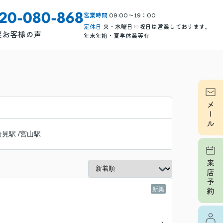
営業時間
09:00～19：00
120-080-868
定休日
火・水曜日※祝日は営業しております。
要
お客様の声
年末年始・夏季休業等有
倉見駅
/
宮山駅
新築