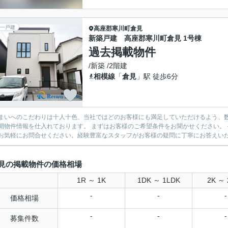
一戸建
高座郡寒川町
倉見
新築戸建 高座郡寒川町倉見 1号棟
過去掲載物件
/新築 /2階建
相模線
「
倉見
」駅 徒歩6分
まいへのこだわりは十人十色、当社ではどのお客様にも満足していただけるよう、数
開物件情報を仕入れております。 まずはお客様のご希望条件をお聞かせください。
お気軽にお問合せください。経験豊富なスタッフがお客様の疑問に丁寧にお答えいたし
見の掲載物件の価格相場
1R ～ 1K
1DK ～ 1LDK
2K ～ 
-
-
-
価格相場
-
-
-
募集件数