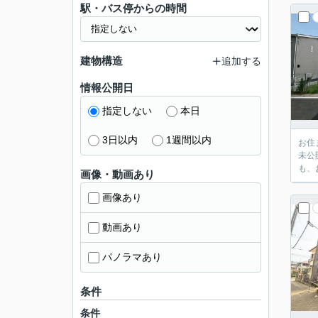
駅・バス停からの時間
建物構造
追加する
情報公開日
指定しない
本日
3日以内
1週間以内
お住
未公
も、
画像・動画あり
画像あり
動画あり
パノラマあり
条件
条件