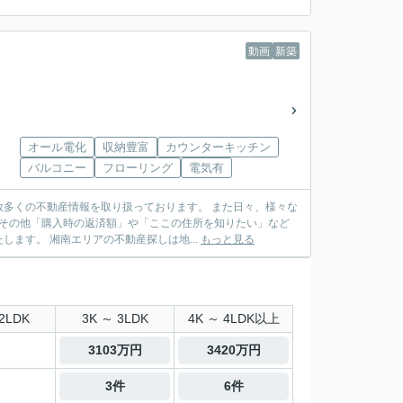
動画
新築
オール電化
収納豊富
カウンターキッチン
バルコニー
フローリング
電気有
多くの不動産情報を取り扱っております。 また日々、様々な
 その他「購入時の返済額」や「ここの住所を知りたい」など
ます。 湘南エリアの不動産探しは地...
もっと見る
2LDK
3K ～ 3LDK
4K ～ 4LDK以上
3103万円
3420万円
3件
6件