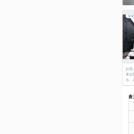
新築
お住
未公
も、
倉