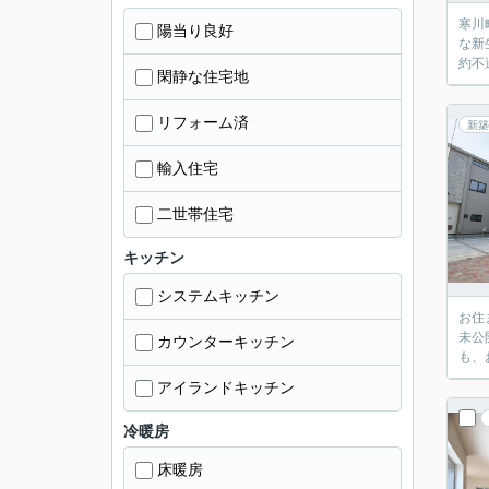
寒川
陽当り良好
な新
約不
閑静な住宅地
リフォーム済
新築
輸入住宅
二世帯住宅
キッチン
システムキッチン
お住
未公
カウンターキッチン
も、
アイランドキッチン
冷暖房
床暖房