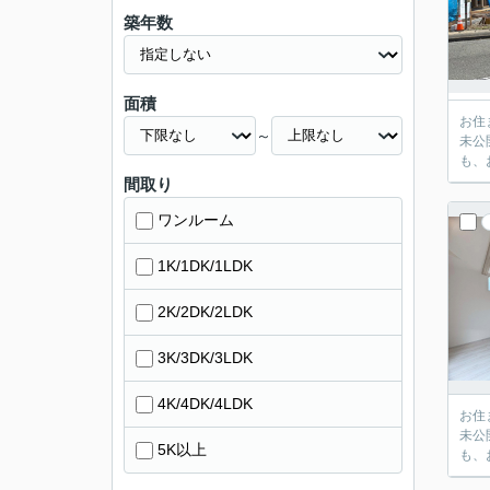
築年数
面積
お住
～
未公
も、
間取り
ワンルーム
1K/1DK/1LDK
2K/2DK/2LDK
3K/3DK/3LDK
4K/4DK/4LDK
お住
未公
5K以上
も、