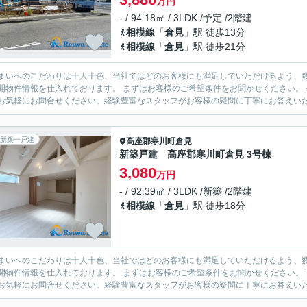
万円
- / 94.18㎡ / 3LDK /予定 /2階建
相模線
「
倉見
」駅 徒歩13分
相模線
「
倉見
」駅 徒歩21分
まいへのこだわりは十人十色、当社ではどのお客様にも満足していただけるよう、数
開物件情報を仕入れております。 まずはお客様のご希望条件をお聞かせください。
お気軽にお問合せください。経験豊富なスタッフがお客様の疑問に丁寧にお答えいたし
新築一戸建
高座郡寒川町
倉見
新築戸建 高座郡寒川町倉見 3号棟
3,080
万円
- / 92.39㎡ / 3LDK /新築 /2階建
相模線
「
倉見
」駅 徒歩18分
まいへのこだわりは十人十色、当社ではどのお客様にも満足していただけるよう、数
開物件情報を仕入れております。 まずはお客様のご希望条件をお聞かせください。
お気軽にお問合せください。経験豊富なスタッフがお客様の疑問に丁寧にお答えいたし