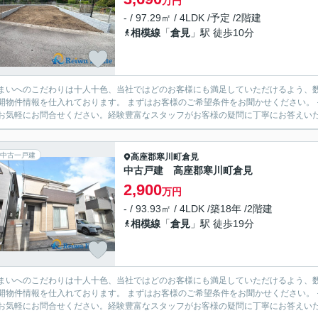
万円
- / 97.29㎡ / 4LDK /予定 /2階建
相模線
「
倉見
」駅 徒歩10分
まいへのこだわりは十人十色、当社ではどのお客様にも満足していただけるよう、数
開物件情報を仕入れております。 まずはお客様のご希望条件をお聞かせください。
お気軽にお問合せください。経験豊富なスタッフがお客様の疑問に丁寧にお答えいたし
中古一戸建
高座郡寒川町
倉見
中古戸建 高座郡寒川町倉見
2,900
万円
- / 93.93㎡ / 4LDK /築18年 /2階建
相模線
「
倉見
」駅 徒歩19分
まいへのこだわりは十人十色、当社ではどのお客様にも満足していただけるよう、数
開物件情報を仕入れております。 まずはお客様のご希望条件をお聞かせください。
お気軽にお問合せください。経験豊富なスタッフがお客様の疑問に丁寧にお答えいたし