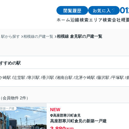
閲覧履歴
お気に入り
0
ホーム
沿線検索
エリア検索
会社概
戸建
戸建
相模線 倉見駅の戸建一覧
・駅から探す
相模線の戸建一覧
土地
土地
マンション
マンション
すすめの駅
ケ崎駅
/
辻堂駅
/
寒川駅
/
香川駅
/
湘南台駅
/
北茅ケ崎駅
/
藤沢駅
/
平塚駅
/
（会員物件 2件）
新築一戸建
NEW
高座郡寒川町
倉見
高座郡寒川町倉見の新築一戸建
3,880