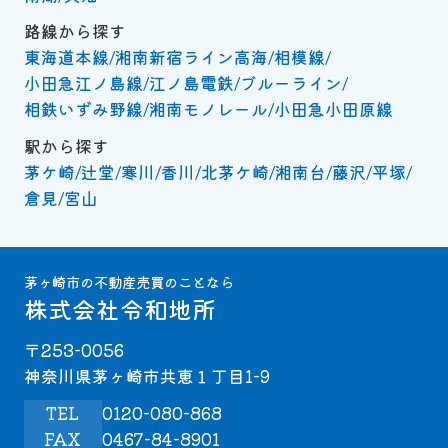
路線から探す
東海道本線
湘南新宿ライン高海
相模線
小田急江ノ島線
江ノ島電鉄
ブルーライン
相鉄いずみ野線
湘南モノレール
小田急小田原線
駅から探す
茅ケ崎
辻堂
寒川
香川
北茅ケ崎
湘南台
藤沢
平塚
倉見
宮山
茅ヶ崎市の不動産売買のことなら
株式会社令和地所
〒253-0056
神奈川県茅ヶ崎市共恵１丁目1-9
TEL
0120-080-868
FAX
0467-84-8901