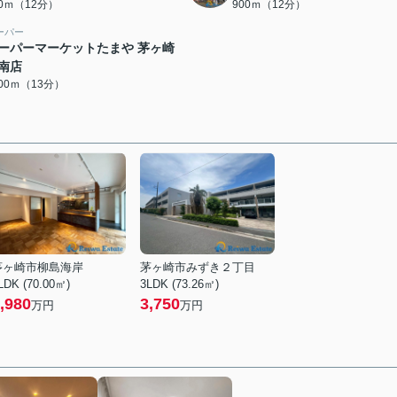
00ｍ（12分）
900ｍ（12分）
ーパー
ーパーマーケットたまや 茅ヶ崎
南店
000ｍ（13分）
茅ヶ崎市柳島海岸
茅ヶ崎市みずき２丁目
LDK (70.00㎡)
3LDK (73.26㎡)
,980
3,750
万円
万円