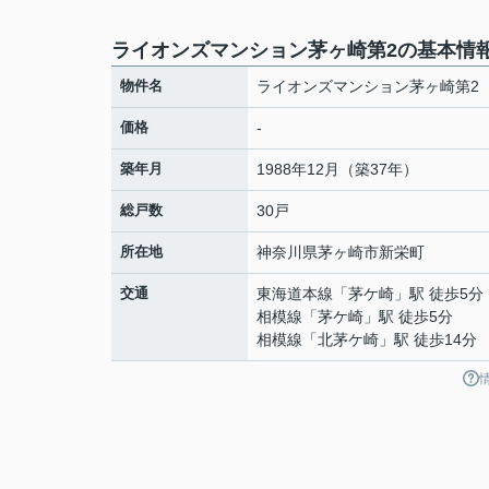
ライオンズマンション茅ヶ崎第2の基本情
物件名
ライオンズマンション茅ヶ崎第2
価格
-
築年月
1988年12月（築37年）
総戸数
30戸
所在地
神奈川県
茅ヶ崎市
新栄町
交通
東海道本線
「
茅ケ崎
」駅 徒歩5分
相模線
「
茅ケ崎
」駅 徒歩5分
相模線
「
北茅ケ崎
」駅 徒歩14分