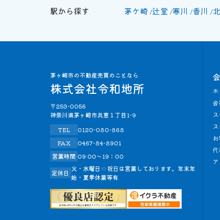
駅から探す
茅ケ崎
辻堂
寒川
香川
ホ
会
〒253-0056
ス
神奈川県茅ヶ崎市共恵１丁目1-9
ス
TEL
0120-080-868
お
FAX
0467-84-8901
代
営業時間
09:00～19：00
ア
火・水曜日※祝日は営業しております。年末年
定休日
始・夏季休業等有