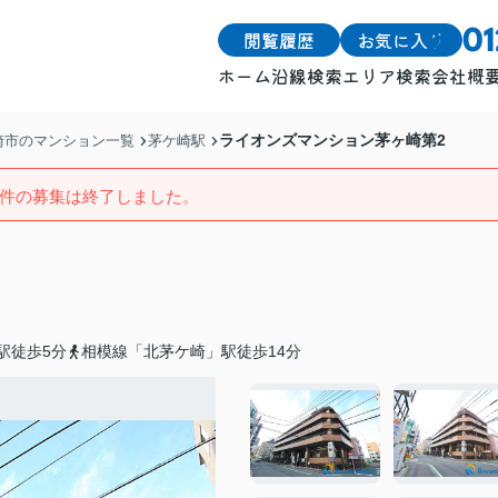
閲覧履歴
お気に入り
0
ホーム
沿線検索
エリア検索
会社概
戸建
戸建
ライオンズマンション茅ヶ崎第2
崎市のマンション一覧
茅ケ崎駅
土地
土地
件の募集は終了しました。
マンション
マンション
駅徒歩5分
相模線「北茅ケ崎」駅徒歩14分