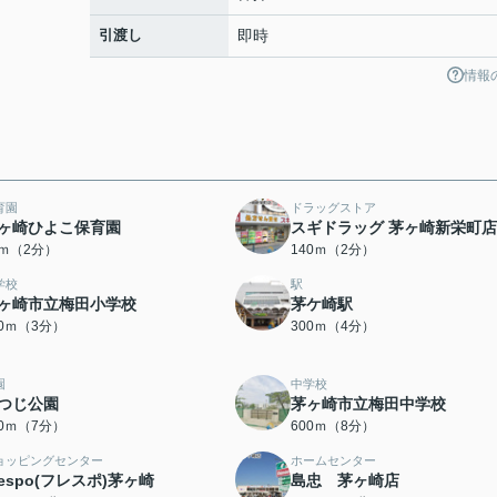
引渡し
即時
情報
育園
ドラッグストア
ヶ崎ひよこ保育園
スギドラッグ 茅ヶ崎新栄町店
7ｍ（2分）
140ｍ（2分）
学校
駅
ヶ崎市立梅田小学校
茅ケ崎駅
10ｍ（3分）
300ｍ（4分）
園
中学校
つじ公園
茅ヶ崎市立梅田中学校
00ｍ（7分）
600ｍ（8分）
ョッピングセンター
ホームセンター
respo(フレスポ)茅ヶ崎
島忠 茅ヶ崎店