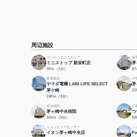
周辺施設
コンビニエンスストア
保
ミニストップ 新栄町店
茅
30ｍ（1分）
9
家電製品
小
ヤマダ電機 LABI LIFE SELECT
茅
茅ケ崎
2
190ｍ（3分）
総合病院
公
茅ヶ崎中央病院
つ
350ｍ（5分）
5
ショッピングセンター
シ
イオン茅ヶ崎中央店
F