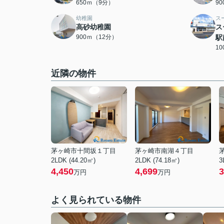
650ｍ（9分）
9
幼稚園
ス
高砂幼稚園
ス
900ｍ（12分）
駅
1
近隣の物件
茅ヶ崎市十間坂１丁目
茅ヶ崎市南湖４丁目
2LDK (44.20㎡)
2LDK (74.18㎡)
3
4,450
4,699
3
万円
万円
よく見られている物件