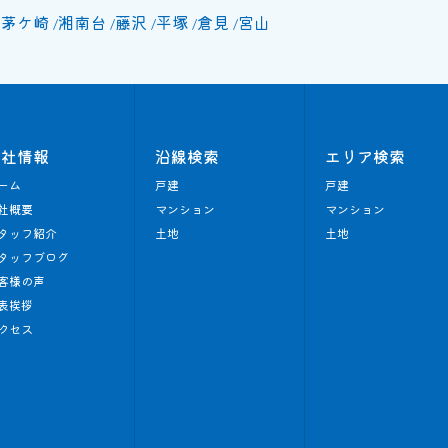
北茅ケ崎
湘南台
藤沢
平塚
倉見
宮山
会社情報
沿線検索
エリア検索
ーム
戸建
戸建
社概要
マンション
マンション
タッフ紹介
土地
土地
タッフブログ
客様の声
表挨拶
クセス