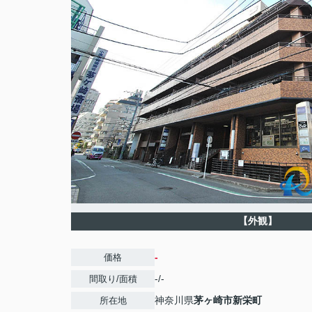
【外観】
-
価格
-/-
間取り/面積
神奈川県
茅ヶ崎市
新栄町
所在地