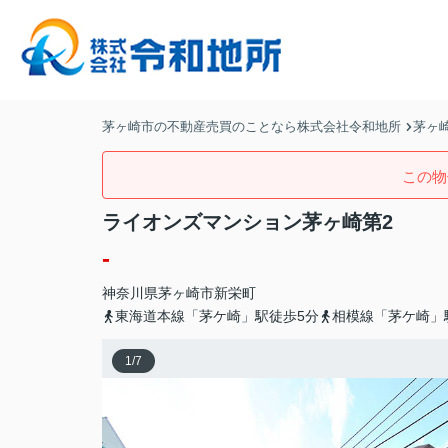
茅ヶ崎市の不動産売買のことなら株式会社令和地所
茅ヶ
この物
ライオンズマンション茅ヶ崎第2
-
神奈川県
茅ヶ崎市
新栄町
東海道本線「茅ケ崎」駅徒歩5分
相模線「茅ケ崎」
1
/
7