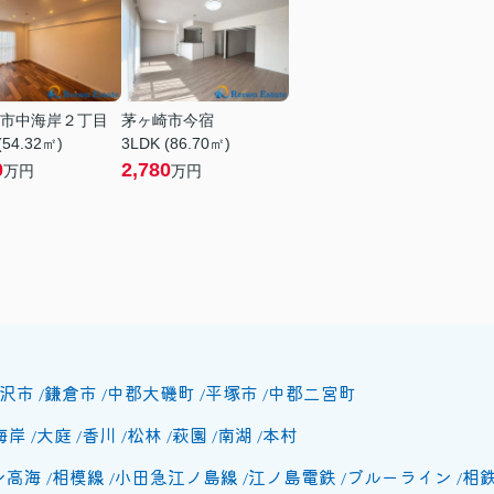
市中海岸２丁目
茅ヶ崎市今宿
(54.32㎡)
3LDK (86.70㎡)
0
2,780
万円
万円
沢市
鎌倉市
中郡大磯町
平塚市
中郡二宮町
海岸
大庭
香川
松林
萩園
南湖
本村
ン高海
相模線
小田急江ノ島線
江ノ島電鉄
ブルーライン
相