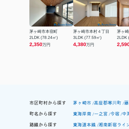
茅ヶ崎市本宿町
茅ヶ崎市本村４丁目
茅ヶ崎
2LDK (78.24㎡)
3LDK (77.59㎡)
2LDK 
2,350
4,380
2,59
万円
万円
市区町村から探す
茅ヶ崎市
高座郡寒川町
藤
町名から探す
東海岸南
一之宮
今宿
中
路線から探す
東海道本線
湘南新宿ライ