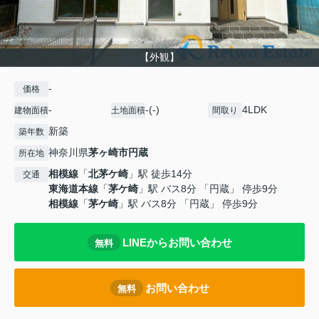
【外観】
-
価格
-
-(-)
4LDK
建物面積
土地面積
間取り
新築
築年数
神奈川県
茅ヶ崎市
円蔵
所在地
相模線
「
北茅ケ崎
」駅 徒歩14分
交通
東海道本線
「
茅ケ崎
」駅 バス8分 「円蔵」 停歩9分
相模線
「
茅ケ崎
」駅 バス8分 「円蔵」 停歩9分
LINEからお問い合わせ
無料
お問い合わせ
無料