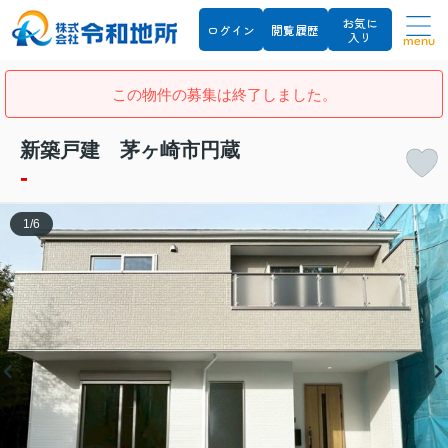
お気に
ログイン
閲覧履歴
入り
menu
この物件の募集は終了しました。
新築戸建 茅ヶ崎市円蔵
-
1
/
6