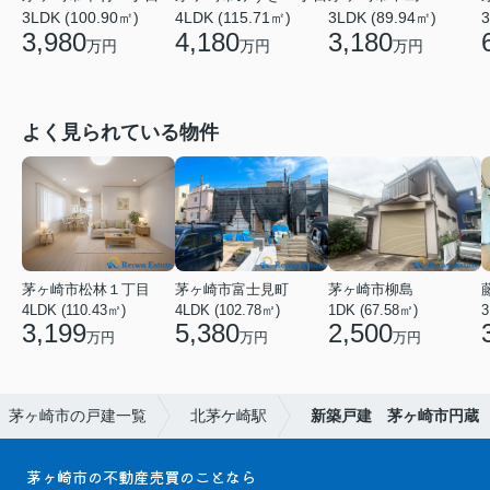
3LDK (100.90㎡)
4LDK (115.71㎡)
3LDK (89.94㎡)
3
3,980
4,180
3,180
万円
万円
万円
よく見られている物件
茅ヶ崎市松林１丁目
茅ヶ崎市富士見町
茅ヶ崎市柳島
4LDK (110.43㎡)
4LDK (102.78㎡)
1DK (67.58㎡)
3
3,199
5,380
2,500
万円
万円
万円
茅ヶ崎市の戸建一覧
北茅ケ崎駅
新築戸建 茅ヶ崎市円蔵
茅ヶ崎市の不動産売買のことなら