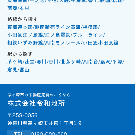
東海岸南
一之宮
今宿
大庭
中海岸
香川
萩園
松林
南湖
本村
路線から探す
東海道本線
湘南新宿ライン高海
相模線
小田急江ノ島線
江ノ島電鉄
ブルーライン
相鉄いずみ野線
湘南モノレール
小田急小田原線
駅から探す
茅ケ崎
辻堂
寒川
香川
北茅ケ崎
湘南台
藤沢
平塚
倉見
宮山
茅ヶ崎市の不動産売買のことなら
株式会社令和地所
〒253-0056
神奈川県茅ヶ崎市共恵１丁目1-9
TEL
0120-080-868