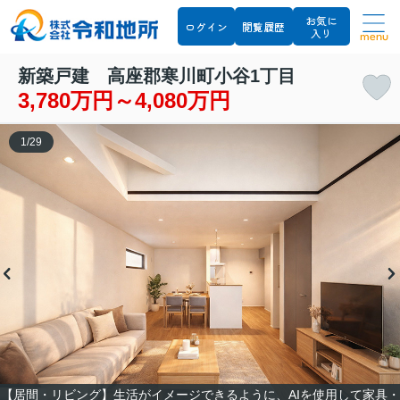
お気に
ログイン
閲覧履歴
入り
menu
新築戸建 高座郡寒川町小谷1丁目
3,780万円～4,080万円
1
/
29
【居間・リビング】生活がイメージできるように、AIを使用して家具・