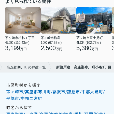
よく見られている物件
茅ヶ崎市松林１丁目
茅ヶ崎市柳島
茅ヶ崎市富士見町
4LDK (110.43㎡)
1DK (67.58㎡)
4LDK (102.78㎡)
3
3,199
2,500
5,380
万円
万円
万円
高座郡寒川町の戸建一覧
新築戸建 高座郡寒川町小谷1丁目
市区町村から探す
茅ヶ崎市
高座郡寒川町
藤沢市
鎌倉市
中郡大磯町
平塚市
中郡二宮町
町名から探す