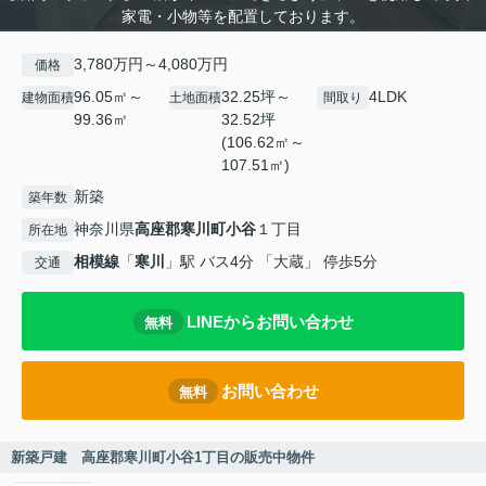
家電・小物等を配置しております。
3,780万円～4,080万円
価格
96.05㎡～
32.25坪～
4LDK
建物面積
土地面積
間取り
99.36㎡
32.52坪
(106.62㎡～
107.51㎡)
新築
築年数
神奈川県
高座郡寒川町
小谷
１丁目
所在地
相模線
「
寒川
」駅 バス4分 「大蔵」 停歩5分
交通
LINEからお問い合わせ
無料
お問い合わせ
無料
新築戸建 高座郡寒川町小谷1丁目の販売中物件