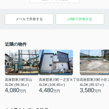
メールで共有する
LINEで共有する
近隣の物件
高座郡寒川町宮山
高座郡寒川町一之宮８丁目
高座郡寒川町小谷
3LDK (99.36㎡)
4LDK (106.40㎡)
4LDK (95.57㎡)
4,080
4,480
3,580
万円
万円
万円