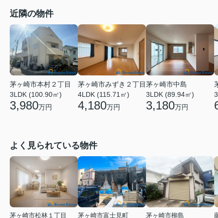
近隣の物件
茅ヶ崎市本村２丁目
茅ヶ崎市みずき２丁目
茅ヶ崎市中島
3LDK (100.90㎡)
4LDK (115.71㎡)
3LDK (89.94㎡)
3
3,980
4,180
3,180
万円
万円
万円
よく見られている物件
茅ヶ崎市松林１丁目
茅ヶ崎市富士見町
茅ヶ崎市柳島