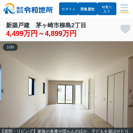
お気に
ログイン
閲覧履歴
入り
menu
新築戸建 茅ヶ崎市柳島2丁目
4,499万円～4,899万円
1
/
30
【居間・リビング】家族の食事や団らんのほか、子どもを遊ばせたり、