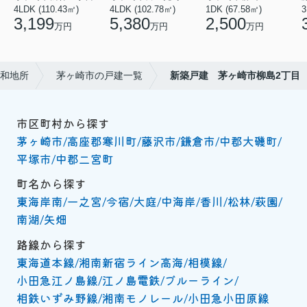
4LDK (110.43㎡)
4LDK (102.78㎡)
1DK (67.58㎡)
3
3,199
5,380
2,500
万円
万円
万円
和地所
茅ヶ崎市の戸建一覧
新築戸建 茅ヶ崎市柳島2丁目
市区町村から探す
茅ヶ崎市
高座郡寒川町
藤沢市
鎌倉市
中郡大磯町
平塚市
中郡二宮町
町名から探す
東海岸南
一之宮
今宿
大庭
中海岸
香川
松林
萩園
南湖
矢畑
路線から探す
東海道本線
湘南新宿ライン高海
相模線
小田急江ノ島線
江ノ島電鉄
ブルーライン
相鉄いずみ野線
湘南モノレール
小田急小田原線