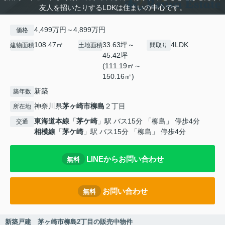
友人を招いたりするLDKは住まいの中心です。
4,499万円～4,899万円
価格
108.47㎡
33.63坪～
4LDK
建物面積
土地面積
間取り
45.42坪
(111.19㎡～
150.16㎡)
新築
築年数
神奈川県
茅ヶ崎市
柳島
２丁目
所在地
東海道本線
「
茅ケ崎
」駅 バス15分 「柳島」 停歩4分
交通
相模線
「
茅ケ崎
」駅 バス15分 「柳島」 停歩4分
LINEからお問い合わせ
無料
お問い合わせ
無料
新築戸建 茅ヶ崎市柳島2丁目の販売中物件