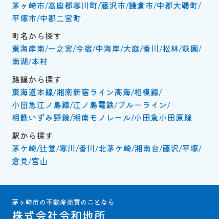
茅ヶ崎市
高座郡寒川町
藤沢市
鎌倉市
中郡大磯町
平塚市
中郡二宮町
町名から探す
東海岸南
一之宮
今宿
中海岸
大庭
香川
松林
萩園
南湖
本村
路線から探す
東海道本線
湘南新宿ライン高海
相模線
小田急江ノ島線
江ノ島電鉄
ブルーライン
相鉄いずみ野線
湘南モノレール
小田急小田原線
駅から探す
茅ケ崎
辻堂
寒川
香川
北茅ケ崎
湘南台
藤沢
平塚
倉見
宮山
茅ヶ崎市の不動産売買のことなら
株式会社令和地所