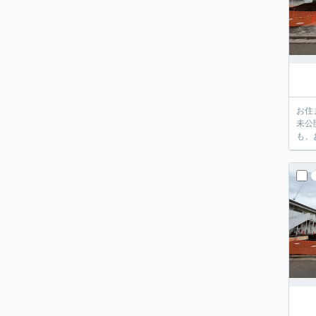
お住
未公
も、