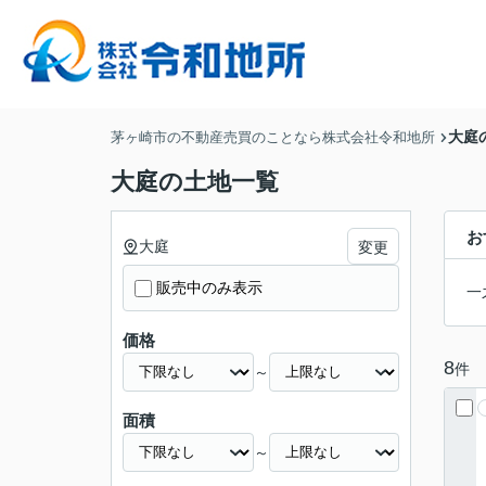
大庭
茅ヶ崎市の不動産売買のことなら株式会社令和地所
大庭の土地一覧
お
大庭
変更
販売中のみ表示
一
価格
8
件
～
面積
～