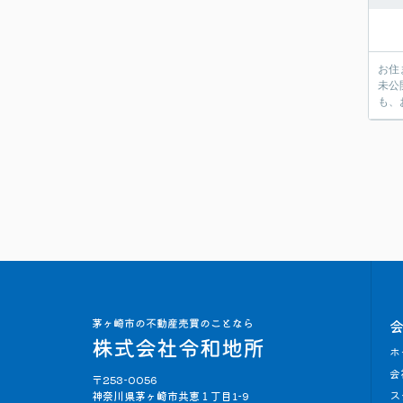
お住
未公
も、
ホ
会
〒253-0056
ス
神奈川県茅ヶ崎市共恵１丁目1-9