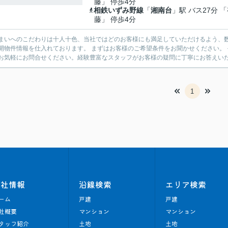
藤」 停歩4分
相鉄いずみ野線
「
湘南台
」駅 バス27分 
藤」 停歩4分
まいへのこだわりは十人十色、当社ではどのお客様にも満足していただけるよう、数
開物件情報を仕入れております。 まずはお客様のご希望条件をお聞かせください。
お気軽にお問合せください。経験豊富なスタッフがお客様の疑問に丁寧にお答えいたし
1
会社情報
沿線検索
エリア検索
ーム
戸建
戸建
社概要
マンション
マンション
タッフ紹介
土地
土地