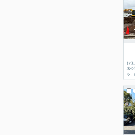
お住
未公
も、