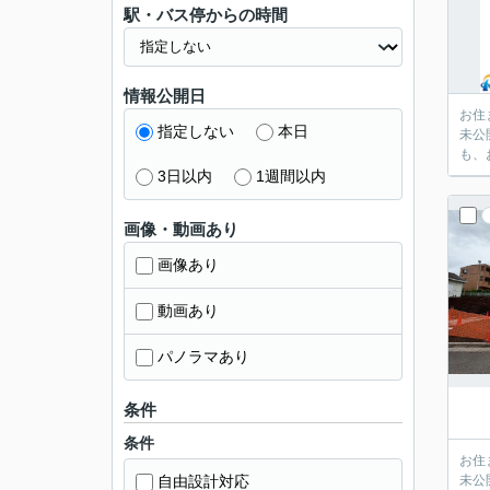
駅・バス停からの時間
情報公開日
お住
指定しない
本日
未公
も、
3日以内
1週間以内
画像・動画あり
画像あり
動画あり
パノラマあり
条件
条件
お住
自由設計対応
未公