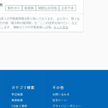
「有
都市ガス
南道路
閑静な住宅地
公共下水
多くの不動産情報を取り扱っております。 また日々、様々な
 その他「購入時の返済額」や「ここの住所を知りたい」など
ます。 湘南エリアの不動産探しは地...
もっと見る
カテゴリ検索
その他
学区検索
お問い合わせ
海側検索
住宅ローン
VRあり物件
プライバシーポリシー