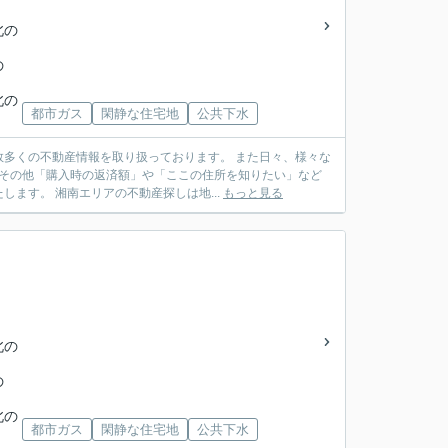
北の
の
北の
都市ガス
閑静な住宅地
公共下水
多くの不動産情報を取り扱っております。 また日々、様々な
 その他「購入時の返済額」や「ここの住所を知りたい」など
ます。 湘南エリアの不動産探しは地...
もっと見る
北の
の
北の
都市ガス
閑静な住宅地
公共下水