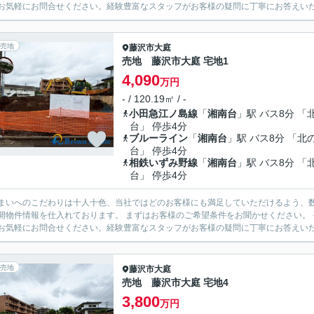
お気軽にお問合せください。経験豊富なスタッフがお客様の疑問に丁寧にお答えいたし
売地
藤沢市
大庭
売地 藤沢市大庭 宅地1
4,090
万円
- / 120.19㎡ / -
小田急江ノ島線
「
湘南台
」駅 バス8分 「
台」 停歩4分
ブルーライン
「
湘南台
」駅 バス8分 「北
台」 停歩4分
相鉄いずみ野線
「
湘南台
」駅 バス8分 「
台」 停歩4分
まいへのこだわりは十人十色、当社ではどのお客様にも満足していただけるよう、数
開物件情報を仕入れております。 まずはお客様のご希望条件をお聞かせください。
お気軽にお問合せください。経験豊富なスタッフがお客様の疑問に丁寧にお答えいたし
売地
藤沢市
大庭
売地 藤沢市大庭 宅地4
3,800
万円