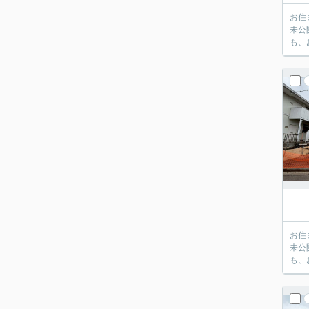
お住
未公
も、
お住
未公
も、