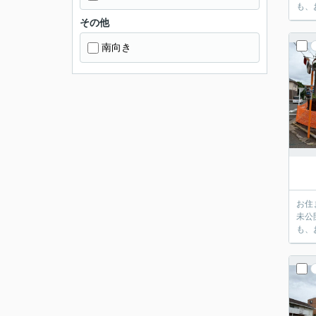
も、
その他
南向き
お住
未公
も、