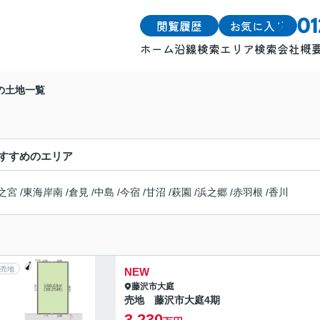
閲覧履歴
お気に入り
0
ホーム
沿線検索
エリア検索
会社概
戸建
戸建
の土地一覧
土地
土地
マンション
マンション
すすめのエリア
之宮
/
東海岸南
/
倉見
/
中島
/
今宿
/
甘沼
/
萩園
/
浜之郷
/
赤羽根
/
香川
売地
NEW
藤沢市
大庭
売地 藤沢市大庭4期
3,230