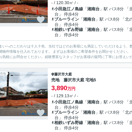
- / 120.30㎡ / -
小田急江ノ島線
「
湘南台
」駅 バス8分 「
台」 停歩4分
ブルーライン
「
湘南台
」駅 バス8分 「北
台」 停歩4分
相鉄いずみ野線
「
湘南台
」駅 バス8分 「
台」 停歩4分
まいへのこだわりは十人十色、当社ではどのお客様にも満足していただけるよう、数
開物件情報を仕入れております。 まずはお客様のご希望条件をお聞かせください。
お気軽にお問合せください。経験豊富なスタッフがお客様の疑問に丁寧にお答えいたし
売地
藤沢市
大庭
売地 藤沢市大庭 宅地5
3,890
万円
- / 129.13㎡ / -
小田急江ノ島線
「
湘南台
」駅 バス8分 「
台」 停歩4分
ブルーライン
「
湘南台
」駅 バス8分 「北
台」 停歩4分
相鉄いずみ野線
「
湘南台
」駅 バス8分 「
台」 停歩4分