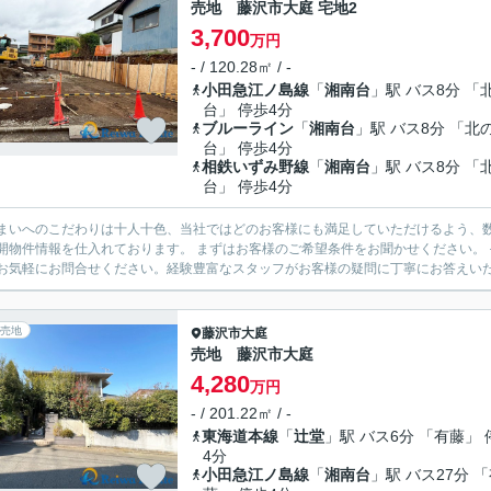
売地 藤沢市大庭 宅地2
3,700
万円
- / 120.28㎡ / -
小田急江ノ島線
「
湘南台
」駅 バス8分 「
台」 停歩4分
ブルーライン
「
湘南台
」駅 バス8分 「北
台」 停歩4分
相鉄いずみ野線
「
湘南台
」駅 バス8分 「
台」 停歩4分
まいへのこだわりは十人十色、当社ではどのお客様にも満足していただけるよう、数
開物件情報を仕入れております。 まずはお客様のご希望条件をお聞かせください。
お気軽にお問合せください。経験豊富なスタッフがお客様の疑問に丁寧にお答えいたし
売地
藤沢市
大庭
売地 藤沢市大庭
4,280
万円
- / 201.22㎡ / -
東海道本線
「
辻堂
」駅 バス6分 「有藤」 
4分
小田急江ノ島線
「
湘南台
」駅 バス27分 