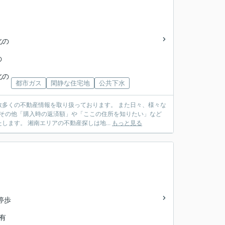
北の
の
北の
都市ガス
閑静な住宅地
公共下水
多くの不動産情報を取り扱っております。 また日々、様々な
 その他「購入時の返済額」や「ここの住所を知りたい」など
ます。 湘南エリアの不動産探しは地...
もっと見る
停歩
「有