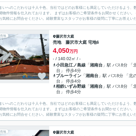
まいへのこだわりは十人十色、当社ではどのお客様にも満足していただけるよう、数
開物件情報を仕入れております。 まずはお客様のご希望条件をお聞かせください。
お気軽にお問合せください。経験豊富なスタッフがお客様の疑問に丁寧にお答えいたし
売地
藤沢市
大庭
売地 藤沢市大庭 宅地6
4,050
万円
- / 140.02㎡ / -
小田急江ノ島線
「
湘南台
」駅 バス8分 「
台」 停歩4分
ブルーライン
「
湘南台
」駅 バス8分 「北
台」 停歩4分
相鉄いずみ野線
「
湘南台
」駅 バス8分 「
台」 停歩4分
まいへのこだわりは十人十色、当社ではどのお客様にも満足していただけるよう、数
開物件情報を仕入れております。 まずはお客様のご希望条件をお聞かせください。
お気軽にお問合せください。経験豊富なスタッフがお客様の疑問に丁寧にお答えいたし
売地
藤沢市
大庭