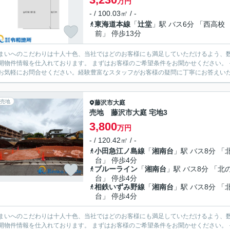
万円
- / 100.03㎡ / -
東海道本線
「
辻堂
」駅 バス6分 「西高校
前」 停歩13分
まいへのこだわりは十人十色、当社ではどのお客様にも満足していただけるよう、数
開物件情報を仕入れております。 まずはお客様のご希望条件をお聞かせください。
お気軽にお問合せください。経験豊富なスタッフがお客様の疑問に丁寧にお答えいたし
売地
藤沢市
大庭
売地 藤沢市大庭 宅地3
3,800
万円
- / 120.42㎡ / -
小田急江ノ島線
「
湘南台
」駅 バス8分 「
台」 停歩4分
ブルーライン
「
湘南台
」駅 バス8分 「北
台」 停歩4分
相鉄いずみ野線
「
湘南台
」駅 バス8分 「
台」 停歩4分
まいへのこだわりは十人十色、当社ではどのお客様にも満足していただけるよう、数
開物件情報を仕入れております。 まずはお客様のご希望条件をお聞かせください。