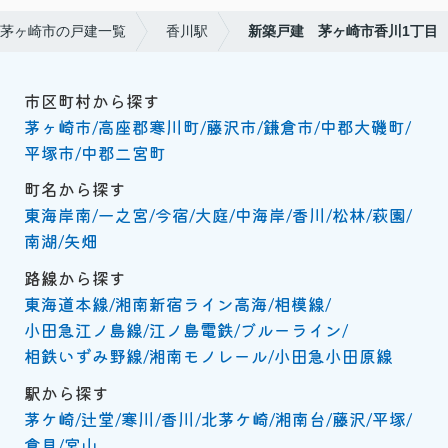
茅ヶ崎市の戸建一覧
香川駅
新築戸建 茅ヶ崎市香川1丁目
市区町村から探す
茅ヶ崎市
高座郡寒川町
藤沢市
鎌倉市
中郡大磯町
平塚市
中郡二宮町
町名から探す
東海岸南
一之宮
今宿
大庭
中海岸
香川
松林
萩園
南湖
矢畑
路線から探す
東海道本線
湘南新宿ライン高海
相模線
小田急江ノ島線
江ノ島電鉄
ブルーライン
相鉄いずみ野線
湘南モノレール
小田急小田原線
駅から探す
茅ケ崎
辻堂
寒川
香川
北茅ケ崎
湘南台
藤沢
平塚
倉見
宮山