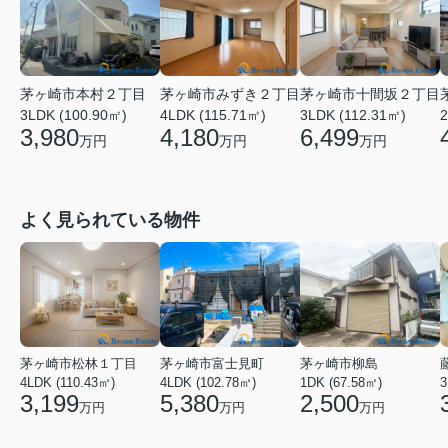
茅ヶ崎市本村２丁目
茅ヶ崎市みずき２丁目
茅ヶ崎市十間坂２丁目
3LDK (100.90㎡)
4LDK (115.71㎡)
3LDK (112.31㎡)
2
3,980
4,180
6,499
万円
万円
万円
よく見られている物件
茅ヶ崎市松林１丁目
茅ヶ崎市富士見町
茅ヶ崎市柳島
4LDK (110.43㎡)
4LDK (102.78㎡)
1DK (67.58㎡)
3
3,199
5,380
2,500
万円
万円
万円