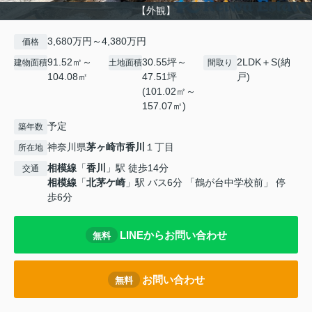
【外観】
3,680万円～4,380万円
価格
91.52㎡～
30.55坪～
2LDK＋S(納
建物面積
土地面積
間取り
104.08㎡
47.51坪
戸)
(101.02㎡～
157.07㎡)
予定
築年数
神奈川県
茅ヶ崎市
香川
１丁目
所在地
相模線
「
香川
」駅 徒歩14分
交通
相模線
「
北茅ケ崎
」駅 バス6分 「鶴が台中学校前」 停
歩6分
LINEからお問い合わせ
無料
お問い合わせ
無料