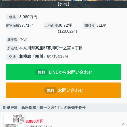
【外観】
3,080万円
価格
97.71㎡
38.72坪
3LDK
建物面積
土地面積
間取り
(128.02㎡)
予定
築年数
神奈川県
高座郡寒川町
一之宮
４丁目
所在地
相模線
「
寒川
」駅 徒歩15分
交通
LINEからお問い合わせ
無料
お問い合わせ
無料
新築戸建 高座郡寒川町一之宮4丁目の販売中物件
3,080万円
29.55坪(97.71㎡)