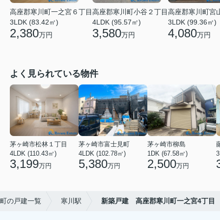
高座郡寒川町一之宮６丁目
高座郡寒川町小谷２丁目
高座郡寒川町宮
3LDK (83.42㎡)
4LDK (95.57㎡)
3LDK (99.36㎡)
2,380
3,580
4,080
万円
万円
万円
よく見られている物件
茅ヶ崎市松林１丁目
茅ヶ崎市富士見町
茅ヶ崎市柳島
4LDK (110.43㎡)
4LDK (102.78㎡)
1DK (67.58㎡)
3
3,199
5,380
2,500
万円
万円
万円
町の戸建一覧
寒川駅
新築戸建 高座郡寒川町一之宮4丁目