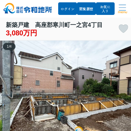
お気に
ログイン
閲覧履歴
入り
menu
新築戸建 高座郡寒川町一之宮4丁目
3,080万円
1
/
4