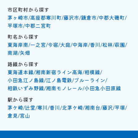
市区町村から探す
茅ヶ崎市
高座郡寒川町
藤沢市
鎌倉市
中郡大磯町
平塚市
中郡二宮町
町名から探す
東海岸南
一之宮
今宿
大庭
中海岸
香川
松林
萩園
南湖
矢畑
路線から探す
東海道本線
湘南新宿ライン高海
相模線
小田急江ノ島線
江ノ島電鉄
ブルーライン
相鉄いずみ野線
湘南モノレール
小田急小田原線
駅から探す
茅ケ崎
辻堂
寒川
香川
北茅ケ崎
湘南台
藤沢
平塚
倉見
宮山