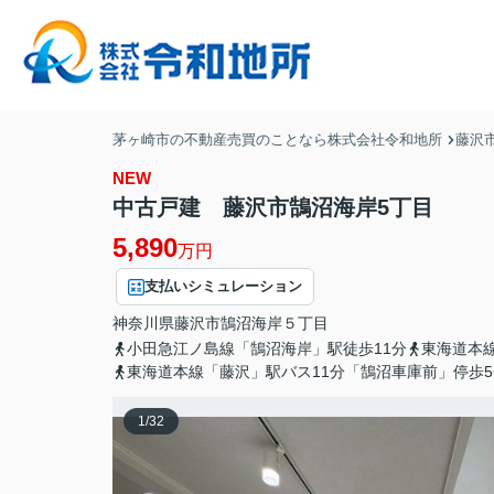
茅ヶ崎市の不動産売買のことなら株式会社令和地所
藤沢
NEW
中古戸建 藤沢市鵠沼海岸5丁目
5,890
万円
支払いシミュレーション
神奈川県
藤沢市
鵠沼海岸
５丁目
小田急江ノ島線「鵠沼海岸」駅徒歩11分
東海道本
東海道本線「藤沢」駅バス11分「鵠沼車庫前」停歩5
1
/
32