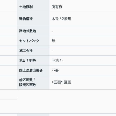
所有権
土地権利
木造 / 2階建
建物構造
-
路地状敷地
無
セットバック
-
施工会社
宅地 / -
地目 / 地勢
不要
国土法届出要否
総区画数 /
1区画/1区画
販売区画数