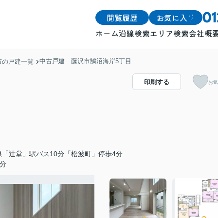
閲覧履歴
お気に入り
0
ホーム
沿線検索
エリア検索
会社概
戸建
戸建
中古戸建 藤沢市鵠沼海岸5丁目
市の戸建一覧
土地
土地
印刷する
お気
マンション
マンション
線「辻堂」駅バス10分「松波町」停歩4分
分