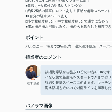
□2025年2月に内装・外装リフォーム済！
■吹抜け+天窓付の明るいリビング☆
□約5.25帖の洋室にロフトあり！収納や趣味スペースに
■1台分の駐車スペースあり
□小学校徒歩約3分・中学校徒歩約8分で通学に安心☆
■鵠沼海岸海水浴場も近く、海のある暮らしを満喫でき
ポイント
バルコニー
海まで2Km以内
温水洗浄便座
スーパ
担当者のコメント
鵠沼海岸駅から徒歩11分の中古4LDKで
イな状態で新生活をスタートできます◎リ
収納や趣味スペースに使えます。キッチン
松木 流星
海水浴場も近いので湘南ライフを満喫した
パノラマ画像