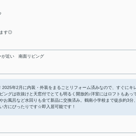
♪
ます◎
ーが近い
南面リビング
す！2025年2月に内装・外装をまるごとリフォーム済みなので、すぐにキ
ビングは吹抜けと天窓付でとても明るく開放的♪洋室にはロフトもあっ
やお風呂など水回りも全て新品に交換済み。鶴南小学校まで徒歩約3分
い方にぴったりです☆即入居可能です！