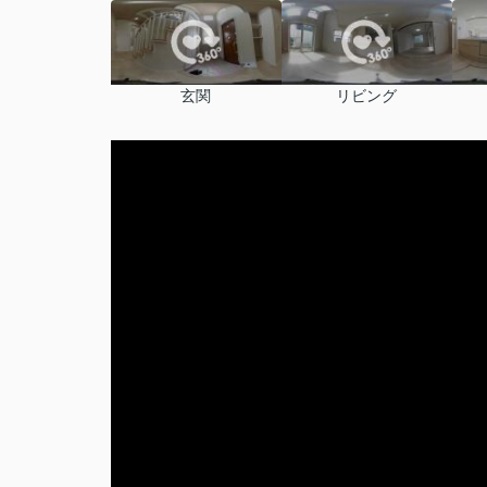
玄関
リビング