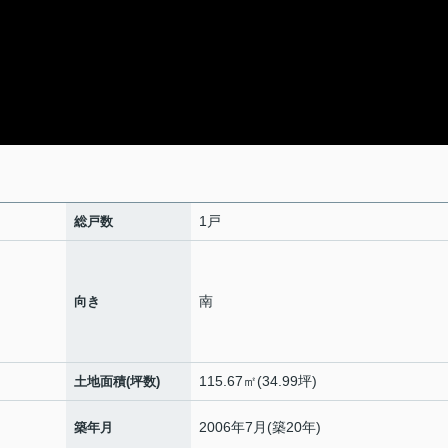
1戸
総戸数
南
向き
115.67㎡(34.99坪)
土地面積(坪数)
2006年7月(築20年)
築年月