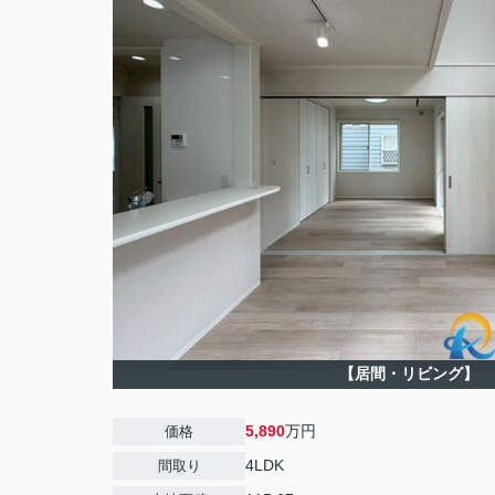
【居間・リビング】
5,890
万円
価格
4LDK
間取り