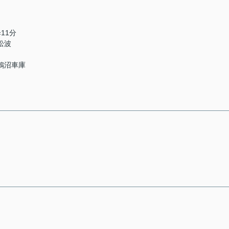
11分
松波
「鵠沼車庫