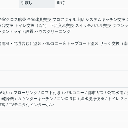
即時
引渡し
室 全室クロス貼替 全室建具交換 フロアタイル上貼 システムキッチン交換 
粧台交換 トイレ交換（2台） 下足入れ交換 スイッチパネル交換 ダウン
ンダントライト設置 ハウスクリーニング
（雨樋・門塀含む）塗装 バルコニー床トップコート塗装 サッシ交換（南
近い / フローリング / ロフト付き / バルコニー / 都市ガス / 公営水道 / 
い乾燥機 / カウンターキッチン / コンロ３口 / 温水洗浄便座 / トイレ２ヶ
納豊富 / TVモニタ付インターホン