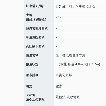
駐車場 / 月額
有(1台) / 0円 ※車種による
土地
- / -
(敷金 / 保証金)
-
傾斜地部分面積
-
私道負担面積
-
高圧線下面積
第一種低層住居専用
用途地域
一方(北 私道 4.0m 間口 7.7m)
接道状況
市街化区域
都市計画
空家
現況
その他
景観法/風致地区
法令上の制限