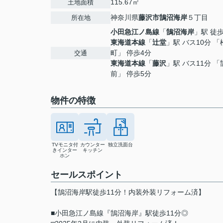
115.67㎡
土地面積
神奈川県
藤沢市
鵠沼海岸
５丁目
所在地
小田急江ノ島線
「
鵠沼海岸
」駅 徒歩
東海道本線
「
辻堂
」駅 バス10分 「
町」 停歩4分
交通
東海道本線
「
藤沢
」駅 バス11分 
前」 停歩5分
物件の特徴
TVモニタ付
カウンター
独立洗面台
きインター
キッチン
ホン
セールスポイント
【鵠沼海岸駅徒歩11分！内装外装リフォーム済】
■小田急江ノ島線『鵠沼海岸』駅徒歩11分◎