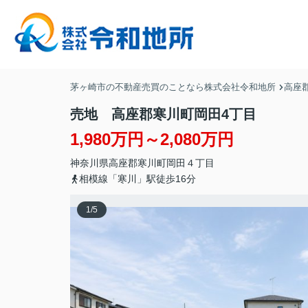
茅ヶ崎市の不動産売買のことなら株式会社令和地所
高座
売地 高座郡寒川町岡田4丁目
1,980万円～2,080万円
神奈川県
高座郡寒川町
岡田
４丁目
相模線「寒川」駅徒歩16分
1
/
5