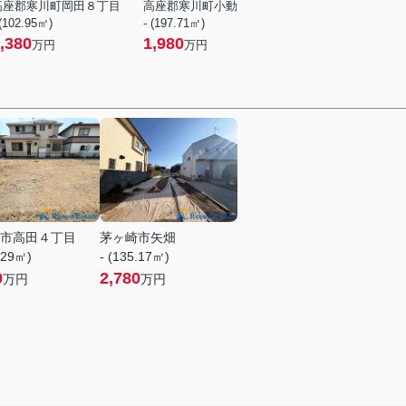
高座郡寒川町岡田８丁目
高座郡寒川町小動
 (102.95㎡)
- (197.71㎡)
,380
1,980
万円
万円
市高田４丁目
茅ヶ崎市矢畑
.29㎡)
- (135.17㎡)
0
2,780
万円
万円