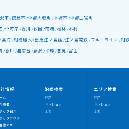
沢市
鎌倉市
中郡大磯町
平塚市
中郡二宮町
庭
中海岸
香川
萩園
南湖
松林
本村
ン高海
相模線
小田急江ノ島線
江ノ島電鉄
ブルーライン
相
崎
香川
湘南台
藤沢
平塚
倉見
宮山
会社情報
沿線検索
エリア検索
ーム
戸建
戸建
社概要
マンション
マンション
タッフ紹介
土地
土地
タッフブログ
客様の声