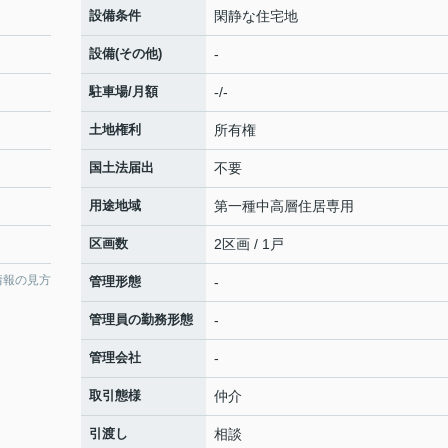
設備条件
閑静な住宅地
設備(その他)
-
駐車場/月額
-/-
土地権利
所有権
国土法届出
不要
用途地域
第一種中高層住居専用
区画数
2区画 / 1戸
情報の見方
管理形態
-
管理員の勤務形態
-
管理会社
-
取引態様
仲介
引渡し
相談