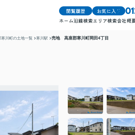
閲覧履歴
お気に入り
0
ホーム
沿線検索
エリア検索
会社概
戸建
戸建
売地 高座郡寒川町岡田4丁目
郡寒川町の土地一覧
寒川駅
土地
土地
マンション
マンション