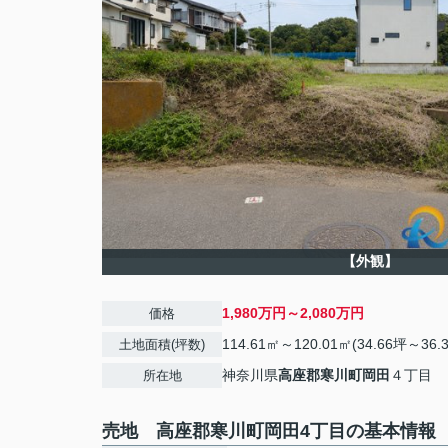
【外観】
1,980万円～2,080万円
価格
114.61㎡～120.01㎡(34.66坪～36.
土地面積(坪数)
神奈川県
高座郡寒川町
岡田
４丁目
所在地
売地 高座郡寒川町岡田4丁目の基本情報