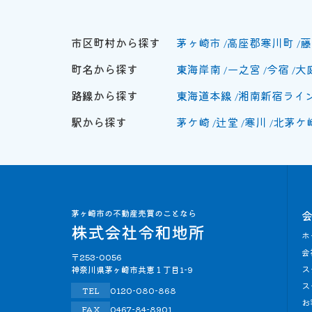
市区町村から探す
茅ヶ崎市
高座郡寒川町
藤
町名から探す
東海岸南
一之宮
今宿
大
路線から探す
東海道本線
湘南新宿ライ
駅から探す
茅ケ崎
辻堂
寒川
北茅ケ
ホ
会
〒253-0056
ス
神奈川県茅ヶ崎市共恵１丁目1-9
ス
TEL
0120-080-868
お
FAX
0467-84-8901