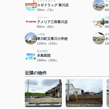
ドラッグストア
コ
スギドラッグ 寒川店
セ
550ｍ（7分）
6
スーパー
公
アメリア三和寒川店
越
650ｍ（9分）
9
小学校
保
寒川町立寒川小学校
さ
1200ｍ（15分）
1
総合病院
木島医院
1600ｍ（20分）
近隣の物件