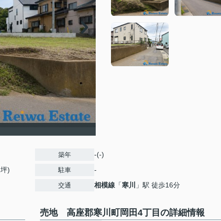
-(-)
築年
3坪)
-
駐車
相模線
「
寒川
」駅 徒歩16分
交通
売地 高座郡寒川町岡田4丁目の詳細情報