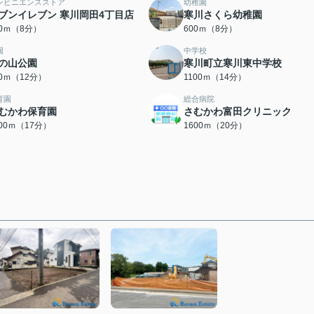
ンビニエンスストア
幼稚園
ブンイレブン 寒川岡田4丁目店
寒川さくら幼稚園
00ｍ（8分）
600ｍ（8分）
園
中学校
の山公園
寒川町立寒川東中学校
00ｍ（12分）
1100ｍ（14分）
育園
総合病院
むかわ保育園
さむかわ富田クリニック
300ｍ（17分）
1600ｍ（20分）