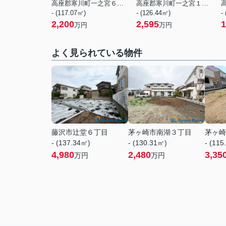
高座郡寒川町一之宮６丁目
高座郡寒川町一之宮１丁目
- (117.07㎡)
- (126.44㎡)
-
2,200
2,595
1
万円
万円
よく見られている物件
藤沢市辻堂６丁目
茅ヶ崎市南湖３丁目
茅ヶ崎
- (137.34㎡)
- (130.31㎡)
- (115
4,980
2,480
3,35
万円
万円