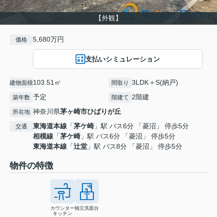
【外観】
5,680万円
価格
支払いシミュレーション
103.51㎡
3LDK＋S(納戸)
建物面積
間取り
予定
2階建
築年数
階建て
神奈川県
茅ヶ崎市
ひばりが丘
所在地
東海道本線
「
茅ケ崎
」駅 バス6分 「菱沼」 停歩5分
交通
相模線
「
茅ケ崎
」駅 バス6分 「菱沼」 停歩5分
東海道本線
「
辻堂
」駅 バス8分 「菱沼」 停歩5分
物件の特徴
カウンター
独立洗面台
キッチン