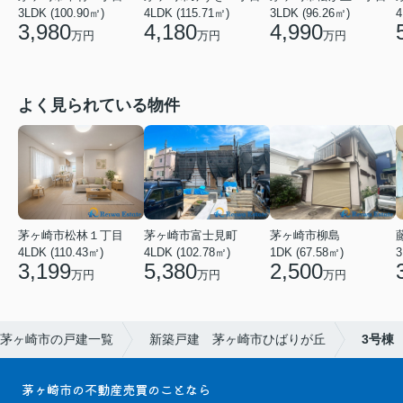
3LDK (100.90㎡)
4LDK (115.71㎡)
3LDK (96.26㎡)
4
3,980
4,180
4,990
万円
万円
万円
よく見られている物件
茅ヶ崎市松林１丁目
茅ヶ崎市富士見町
茅ヶ崎市柳島
4LDK (110.43㎡)
4LDK (102.78㎡)
1DK (67.58㎡)
3
3,199
5,380
2,500
万円
万円
万円
茅ヶ崎市の戸建一覧
新築戸建 茅ヶ崎市ひばりが丘
3号棟
茅ヶ崎市の不動産売買のことなら