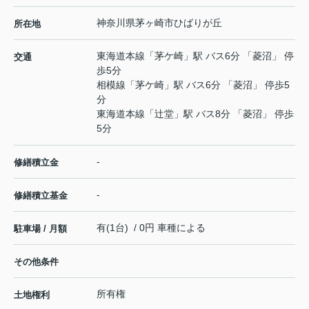
神奈川県
茅ヶ崎市
ひばりが丘
所在地
東海道本線
「
茅ケ崎
」駅 バス6分 「菱沼」 停
交通
歩5分
相模線
「
茅ケ崎
」駅 バス6分 「菱沼」 停歩5
分
東海道本線
「
辻堂
」駅 バス8分 「菱沼」 停歩
5分
-
修繕積立金
-
修繕積立基金
有(1台) / 0円 車種による
駐車場 / 月額
その他条件
所有権
土地権利