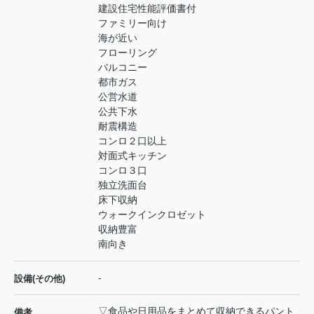
建設住宅性能評価書付
ファミリー向け
海が近い
フローリング
バルコニー
都市ガス
公営水道
公共下水
耐震構造
コンロ２口以上
対面式キッチン
コンロ３口
独立洗面台
床下収納
ウォークインクロゼット
収納豊富
南向き
-
設備(その他)
▽食品や日用品をまとめて収納できるパント
備考