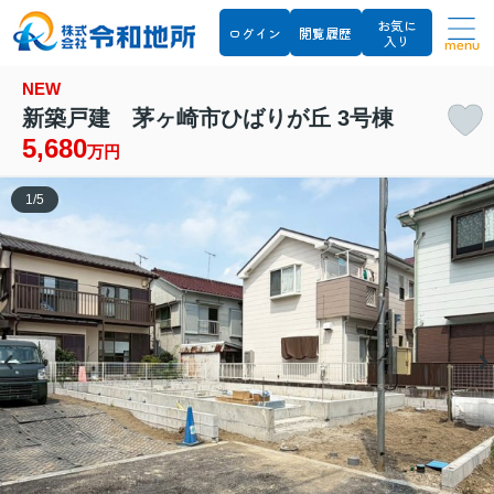
お気に
ログイン
閲覧履歴
入り
menu
NEW
新築戸建 茅ヶ崎市ひばりが丘 3号棟
5,680
万円
1
/
5