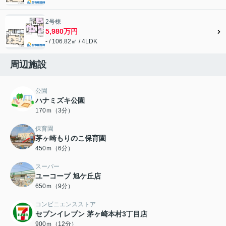
2号棟
5,980万円
- / 106.82㎡ / 4LDK
周辺施設
公園
ハナミズキ公園
170ｍ（3分）
保育園
茅ヶ崎もりのこ保育園
450ｍ（6分）
スーパー
ユーコープ 旭ケ丘店
650ｍ（9分）
コンビニエンスストア
セブンイレブン 茅ヶ崎本村3丁目店
900ｍ（12分）