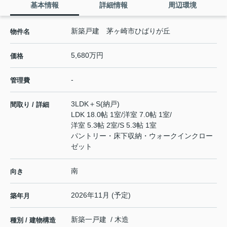
基本情報
詳細情報
周辺環境
新築戸建 茅ヶ崎市ひばりが丘
物件名
5,680万円
価格
-
管理費
3LDK＋S(納戸)
間取り / 詳細
LDK 18.0帖 1室
/
洋室 7.0帖 1室
/
洋室 5.3帖 2室
/
S 5.3帖 1室
パントリー・床下収納・ウォークインクロー
ゼット
南
向き
2026年11月 (予定)
築年月
新築一戸建 / 木造
種別 / 建物構造