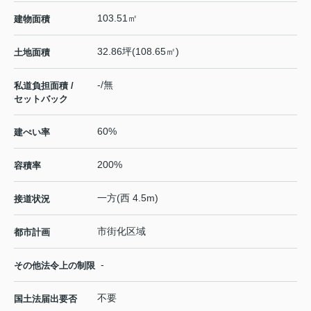
103.51㎡
建物面積
32.86坪(108.65㎡)
土地面積
-/無
私道負担面積 /
セットバック
60%
建ぺい率
200%
容積率
一方(西 4.5m)
接道状況
市街化区域
都市計画
-
その他法令上の制限
不要
国土法届出要否