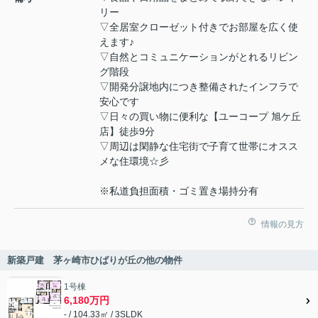
リー
▽全居室クローゼット付きでお部屋を広く使
えます♪
▽自然とコミュニケーションがとれるリビン
グ階段
▽開発分譲地内につき整備されたインフラで
安心です
▽日々の買い物に便利な【ユーコープ 旭ケ丘
店】徒歩9分
▽周辺は閑静な住宅街で子育て世帯にオスス
メな住環境☆彡
※私道負担面積・ゴミ置き場持分有
情報の見方
新築戸建 茅ヶ崎市ひばりが丘の他の物件
1号棟
6,180万円
- / 104.33㎡ / 3SLDK