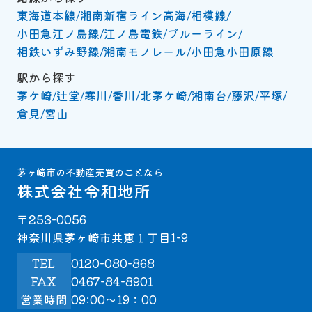
東海道本線
湘南新宿ライン高海
相模線
小田急江ノ島線
江ノ島電鉄
ブルーライン
相鉄いずみ野線
湘南モノレール
小田急小田原線
駅から探す
茅ケ崎
辻堂
寒川
香川
北茅ケ崎
湘南台
藤沢
平塚
倉見
宮山
茅ヶ崎市の不動産売買のことなら
株式会社令和地所
〒253-0056
神奈川県茅ヶ崎市共恵１丁目1-9
TEL
0120-080-868
FAX
0467-84-8901
営業時間
09:00～19：00