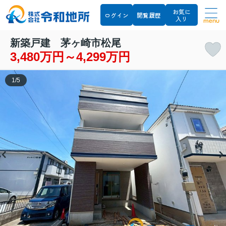
お気に
ログイン
閲覧履歴
入り
menu
新築戸建 茅ヶ崎市松尾
3,480万円～4,299万円
1
/
5