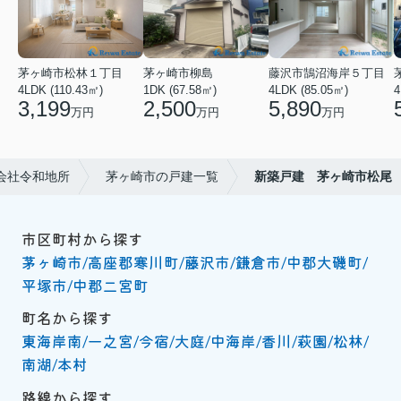
茅ヶ崎市松林１丁目
茅ヶ崎市柳島
藤沢市鵠沼海岸５丁目
4LDK (110.43㎡)
1DK (67.58㎡)
4LDK (85.05㎡)
4
3,199
2,500
5,890
万円
万円
万円
会社令和地所
茅ヶ崎市の戸建一覧
新築戸建 茅ヶ崎市松尾
市区町村から探す
茅ヶ崎市
高座郡寒川町
藤沢市
鎌倉市
中郡大磯町
平塚市
中郡二宮町
町名から探す
東海岸南
一之宮
今宿
大庭
中海岸
香川
萩園
松林
南湖
本村
路線から探す