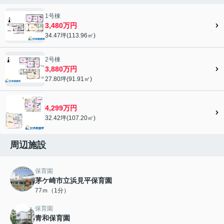
1号棟
3,480万円
34.47坪(113.96㎡)
2号棟
3,880万円
27.80坪(91.91㎡)
4,299万円
32.42坪(107.20㎡)
周辺施設
保育園
茅ケ崎市立浜見平保育園
77ｍ（1分）
保育園
青和保育園