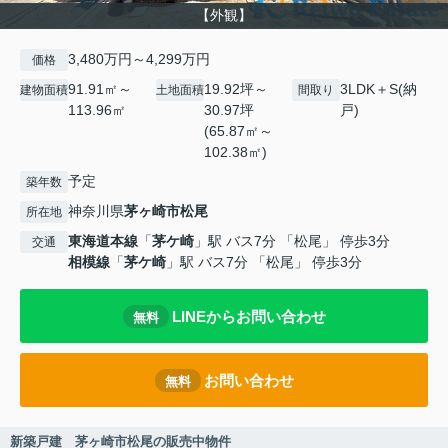
【外観】
3,480万円～4,299万円
価格
91.91㎡～
19.92坪～
3LDK＋S(納
建物面積
土地面積
間取り
113.96㎡
30.97坪
戸)
(65.87㎡～
102.38㎡)
予定
築年数
神奈川県
茅ヶ崎市
松尾
所在地
東海道本線
「
茅ケ崎
」駅 バス7分 「松尾」 停歩3分
交通
相模線
「
茅ケ崎
」駅 バス7分 「松尾」 停歩3分
LINEからお問い合わせ
無料
お問い合わせ
無料
新築戸建 茅ヶ崎市松尾の販売中物件