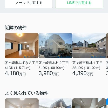
メールで共有する
LINEで共有する
近隣の物件
茅ヶ崎市みずき２丁目
茅ヶ崎市本村２丁目
茅ヶ崎市松林１丁目
4LDK (115.71㎡)
3LDK (100.90㎡)
2SLDK (101.02㎡)
3
4,180
3,980
4,390
万円
万円
万円
よく見られている物件