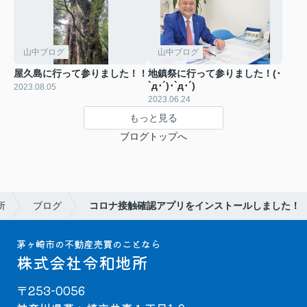
山中ブログ
山中ブログ
屋久島に行って参りました！！
地鎮祭に行って参りました！(･
`д･´)･`д･´)
2023.08.05
2023.06.24
もっと見る
ブログトップへ
所
ブログ
コロナ接触確認アプリをインストールしました！
茅ヶ崎市の不動産売買のことなら
株式会社令和地所
〒253-0056