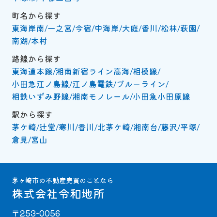
町名から探す
東海岸南
一之宮
今宿
中海岸
大庭
香川
松林
萩園
南湖
本村
路線から探す
東海道本線
湘南新宿ライン高海
相模線
小田急江ノ島線
江ノ島電鉄
ブルーライン
相鉄いずみ野線
湘南モノレール
小田急小田原線
駅から探す
茅ケ崎
辻堂
寒川
香川
北茅ケ崎
湘南台
藤沢
平塚
倉見
宮山
茅ヶ崎市の不動産売買のことなら
株式会社令和地所
〒253-0056