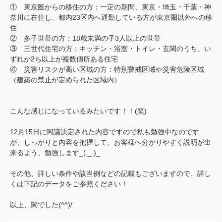
① 東京圏からの移住の方：一定の期間、東京・埼玉・千葉・神
奈川に在住し、都内23区内へ通勤している方が東京圏以外への移
住
② 多子世帯の方：18歳未満の子3人以上の世帯
③ 三世代住宅の方：キッチン・浴室・トイレ・玄関のうち、い
ずれか2ち以上が複数個所ある住宅
④ 災害リスクが高い区域の方：特別警戒区域や災害危険区域
（建築の禁止が定められた区域内）
こんな感じになっているみたいです！！(笑)
12月15日に閣議決定された内容ですので私も勉強中なのです
が、しっかりと内容を把握して、お客様へ分かりやすく説明が出
来るよう、勉強します_(._.)_
その他、詳しい条件や該当例などの記載もございますので、
詳し
くは下記のデータをご参照ください！
以上、関でした(^^)/