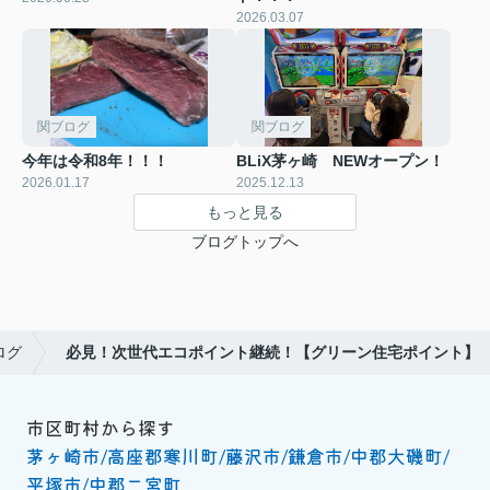
2026.03.07
関ブログ
関ブログ
今年は令和8年！！！
BLiX茅ヶ崎 NEWオープン！
2026.01.17
2025.12.13
もっと見る
ブログトップへ
ログ
必見！次世代エコポイント継続！【グリーン住宅ポイント】
市区町村から探す
茅ヶ崎市
高座郡寒川町
藤沢市
鎌倉市
中郡大磯町
平塚市
中郡二宮町