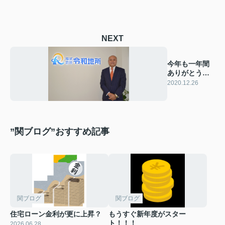
NEXT
今年も一年間
ありがとうご
ざいました。
2020.12.26
m(__)m
”関ブログ”おすすめ記事
関ブログ
関ブログ
住宅ローン金利が更に上昇？
もうすぐ新年度がスター
ト！！！
2026.06.28