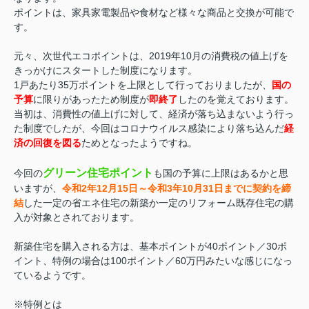
ポイントは、家具家電製品や食材など様々な商品と交換が可能で
す。
元々、次世代エコポイントは、2019年10月の消費税の値上げを
きっかけにスタートした制度になります。
1戸あたり35万ポイントを上限として行っておりましたが、
国の
予算
に限りがあったため制度が
即終了
したのを覚えております。
当初は、消費性の値上げに対して、経済が落ち込まないよう行っ
た制度でしたが、今回はコロナウイルス感染により落ち込んだ
経
済の回復を図る
ためとなったようですね。
グリーン住宅ポイント
今回の
も国の予算に上限はあるかと思
いますが、
令和2年12月15日～令和3年10月31日までに契約を締
結
した一定の省エネ住宅の新築か一定のリフォーム既存住宅の購
入が対象とされております。
新築住宅を購入される方は、基本ポイントが40ポイント／30ポ
イント、特例の場合は100ポイント／60万円みたいな感じになっ
ているようです。
※特例とは