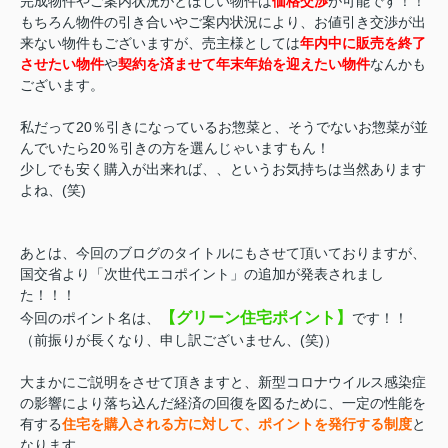
完成物件やご案内状況がとぼしい物件は
価格交渉
が可能です！！
もちろん物件の引き合いやご案内状況により、お値引き交渉が出
来ない物件もございますが、売主様としては
年内中に販売を終了
させたい物件
や
契約を済ませて年末年始を迎えたい物件
なんかも
ございます。
私だって20％引きになっているお惣菜と、そうでないお惣菜が並
んでいたら20％引きの方を選んじゃいますもん！
少しでも安く購入が出来れば、、というお気持ちは当然あります
よね、(笑)
あとは、今回のブログのタイトルにもさせて頂いておりますが、
国交省より「次世代エコポイント」の追加が発表されまし
た！！！
【グリーン住宅ポイント】
今回のポイント名は、
です！！
（前振りが長くなり、申し訳ございません、(笑)）
大まかにご説明をさせて頂きますと、新型コロナウイルス感染症
の影響により落ち込んだ経済の回復を図るために、一定の性能を
有する
住宅を購入される方に対して、ポイントを発行する制度
と
なります。