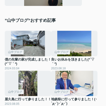
”山中ブログ”おすすめ記事
山中ブログ
山中ブログ
僕の先輩の家が完成しました！
良いお休みを頂きました(*´▽
(*´▽｀*)
｀*)
2024.03.04
2023.08.18
山中ブログ
山中ブログ
屋久島に行って参りました！！
地鎮祭に行って参りました！(･
`д･´)･`д･´)
2023.08.05