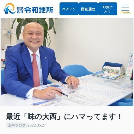
お気に
ログイン
閲覧履歴
入り
menu
最近「味の大西」にハマってます！
山中ブログ
2022.05.27