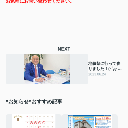
お気軽にお問い合わせください。
NEXT
地鎮祭に行って参
りました！(･`д･
´)･`д･´)
2023.06.24
”お知らせ”おすすめ記事