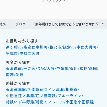
地所
ブログ
新年明けましておめでとうございます(*´▽｀*)
市区町村から探す
茅ヶ崎市
高座郡寒川町
藤沢市
鎌倉市
中郡大磯町
平塚市
中郡二宮町
町名から探す
東海岸南
一之宮
今宿
大庭
中海岸
香川
松林
萩園
南湖
矢畑
路線から探す
東海道本線
湘南新宿ライン高海
相模線
小田急江ノ島線
江ノ島電鉄
ブルーライン
相鉄いずみ野線
湘南モノレール
小田急小田原線