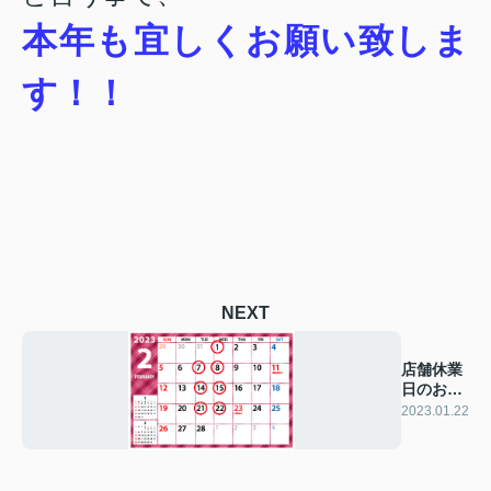
本年も宜しくお願い致しま
す！！
NEXT
店舗休業
日のお知
らせ
2023.01.22