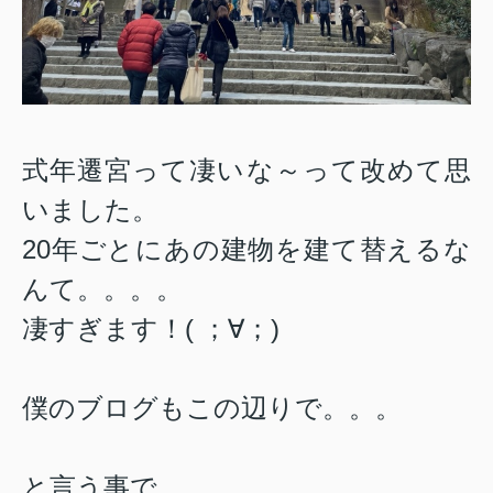
式年遷宮って凄いな～って改めて思
いました。
20年ごとにあの建物を建て替えるな
んて。。。。
凄すぎます！( ；∀；)
僕のブログもこの辺りで。。。
と言う事で、