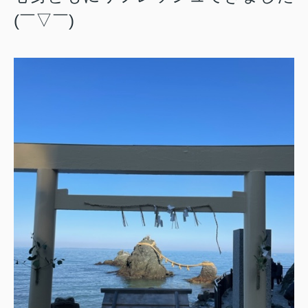
(￣▽￣)