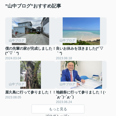
”山中ブログ”おすすめ記事
山中ブログ
山中ブログ
僕の先輩の家が完成しました！
良いお休みを頂きました(*´▽
(*´▽｀*)
｀*)
2024.03.04
2023.08.18
山中ブログ
山中ブログ
屋久島に行って参りました！！
地鎮祭に行って参りました！(･
`д･´)･`д･´)
2023.08.05
2023.06.24
もっと見る
ブログトップへ