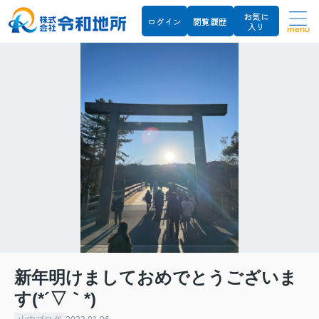
お気に
ログイン
閲覧履歴
入り
menu
新年明けましておめでとうございま
す(*´▽｀*)