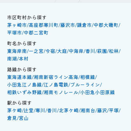
市区町村から探す
茅ヶ崎市
高座郡寒川町
藤沢市
鎌倉市
中郡大磯町
平塚市
中郡二宮町
町名から探す
東海岸南
一之宮
今宿
大庭
中海岸
香川
萩園
松林
南湖
本村
路線から探す
東海道本線
湘南新宿ライン高海
相模線
小田急江ノ島線
江ノ島電鉄
ブルーライン
相鉄いずみ野線
湘南モノレール
小田急小田原線
駅から探す
茅ケ崎
辻堂
寒川
香川
北茅ケ崎
湘南台
藤沢
平塚
倉見
宮山