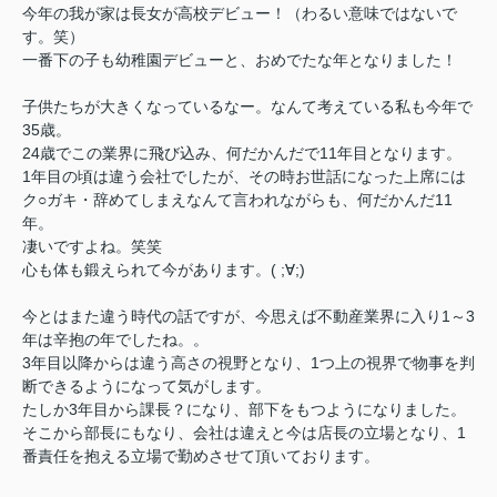
今年の我が家は長女が高校デビュー！（わるい意味ではないで
す。笑）
一番下の子も幼稚園デビューと、おめでたな年となりました！
子供たちが大きくなっているなー。なんて考えている私も今年で
35歳。
24歳でこの業界に飛び込み、何だかんだで11年目となります。
1年目の頃は違う会社でしたが、その時お世話になった上席には
ク○ガキ・辞めてしまえなんて言われながらも、何だかんだ11
年。
凄いですよね。笑笑
心も体も鍛えられて今があります。( ;∀;)
今とはまた違う時代の話ですが、今思えば不動産業界に入り1～3
年は辛抱の年でしたね。。
3年目以降からは違う高さの視野となり、1つ上の視界で物事を判
断できるようになって気がします。
たしか3年目から課長？になり、部下をもつようになりました。
そこから部長にもなり、会社は違えと今は店長の立場となり、1
番責任を抱える立場で勤めさせて頂いております。