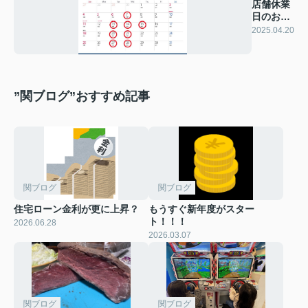
店舗休業
日のお知
らせ
2025.04.20
”関ブログ”おすすめ記事
関ブログ
関ブログ
住宅ローン金利が更に上昇？
もうすぐ新年度がスター
ト！！！
2026.06.28
2026.03.07
関ブログ
関ブログ