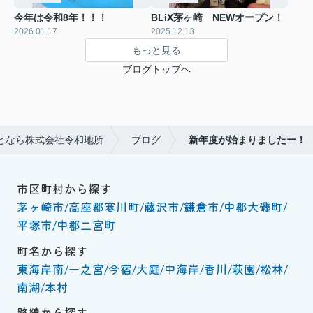
今年は令和8年！！！
BLiX茅ヶ崎 NEWオープン！
2026.01.17
2025.12.13
もっと見る
ブログトップへ
となら株式会社令和地所
ブログ
新年度が始まりましたー！
市区町村から探す
茅ヶ崎市
高座郡寒川町
藤沢市
鎌倉市
中郡大磯町
平塚市
中郡二宮町
町名から探す
東海岸南
一之宮
今宿
大庭
中海岸
香川
萩園
松林
南湖
本村
路線から探す