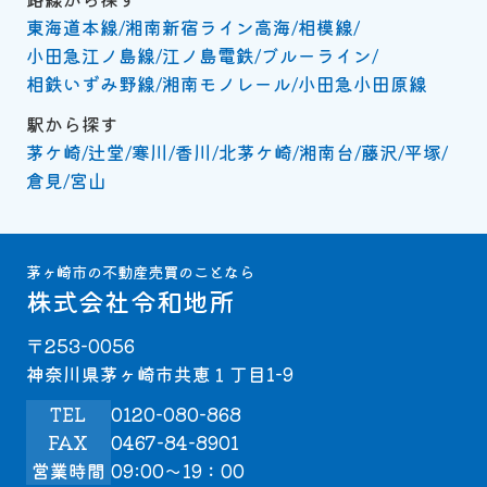
東海道本線
湘南新宿ライン高海
相模線
小田急江ノ島線
江ノ島電鉄
ブルーライン
相鉄いずみ野線
湘南モノレール
小田急小田原線
駅から探す
茅ケ崎
辻堂
寒川
香川
北茅ケ崎
湘南台
藤沢
平塚
倉見
宮山
茅ヶ崎市の不動産売買のことなら
株式会社令和地所
〒253-0056
神奈川県茅ヶ崎市共恵１丁目1-9
TEL
0120-080-868
FAX
0467-84-8901
営業時間
09:00～19：00