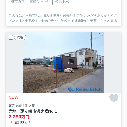
都市ガス
閑静な住宅地
公共下水
この度は茅ヶ崎市浜之郷の建築条件付売地をご覧いただきありがとうご
ざいます♪ 小学校まで徒歩4分・中学校まで徒歩5分と子育...
もっと見る
売地
NEW
茅ヶ崎市浜之郷
売地 茅ヶ崎市浜之郷
No.1
2,280
万円
- / 103.33㎡ / -