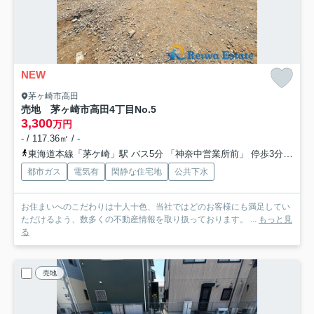
NEW
茅ヶ崎市高田
売地 茅ヶ崎市高田4丁目
No.5
3,300
万円
- / 117.36㎡ / -
東海道本線「茅ケ崎」駅 バス5分 「神奈中営業所前」 停歩3分
相模
都市ガス
電気有
閑静な住宅地
公共下水
お住まいへのこだわりは十人十色、当社ではどのお客様にも満足してい
ただけるよう、数多くの不動産情報を取り扱っております。 ...
もっと見
る
売地