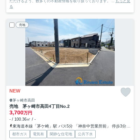
ただけるよう、数多くの不動産情報を取り扱っております。 ...
もっと見
る
売地
NEW
茅ヶ崎市高田
売地 茅ヶ崎市高田4丁目
No.2
3,700
万円
- / 100.36㎡ / -
東海道本線「茅ケ崎」駅 バス5分 「神奈中営業所前」 停歩3分
相模
都市ガス
電気有
閑静な住宅地
公共下水