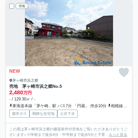
売地
NEW
茅ヶ崎市浜之郷
売地 茅ヶ崎市浜之郷
No.5
2,480
万円
- / 129.30㎡ / -
東海道本線「茅ケ崎」駅 バス7分 「円蔵」 停歩10分
相模線「茅ケ崎」駅 バス7分 「円蔵」 停歩10分
都市ガス
閑静な住宅地
公共下水
この度は茅ヶ崎市浜之郷の建築条件付売地をご覧いただきありがとうご
ざいます♪ 小学校まで徒歩4分・中学校まで徒歩5分と子育...
もっと見る