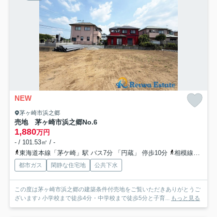
NEW
茅ヶ崎市浜之郷
売地 茅ヶ崎市浜之郷
No.6
1,880
万円
- / 101.53㎡ / -
東海道本線「茅ケ崎」駅 バス7分 「円蔵」 停歩10分
相模線「茅ケ崎」駅 バス7分 「円蔵」 停歩10分
都市ガス
閑静な住宅地
公共下水
この度は茅ヶ崎市浜之郷の建築条件付売地をご覧いただきありがとうご
ざいます♪ 小学校まで徒歩4分・中学校まで徒歩5分と子育...
もっと見る