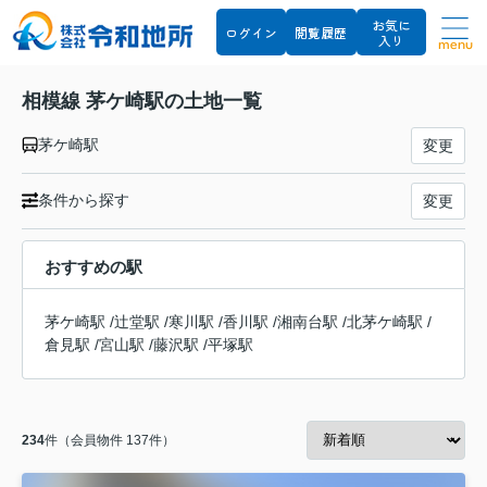
お気に
ログイン
閲覧履歴
入り
menu
相模線 茅ケ崎駅の土地一覧
茅ケ崎駅
変更
条件から探す
変更
おすすめの駅
茅ケ崎駅
/
辻堂駅
/
寒川駅
/
香川駅
/
湘南台駅
/
北茅ケ崎駅
/
倉見駅
/
宮山駅
/
藤沢駅
/
平塚駅
234
件（会員物件 137件）