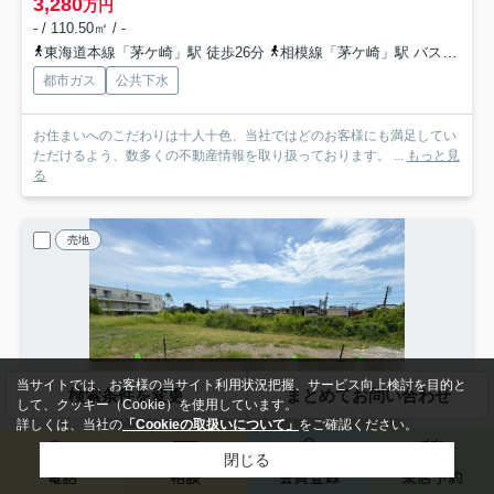
3,280
万円
- / 110.50㎡ / -
東海道本線「茅ケ崎」駅 徒歩26分
相模線「茅ケ崎」駅 バス6分 「菱沼」 停歩3分
都市ガス
公共下水
お住まいへのこだわりは十人十色、当社ではどのお客様にも満足してい
ただけるよう、数多くの不動産情報を取り扱っております。 ...
もっと見
る
売地
当サイトでは、お客様の当サイト利用状況把握、サービス向上検討を目的と
検索条件を変更
まとめてお問い合わせ
して、クッキー（Cookie）を使用しています。
詳しくは、当社の
「Cookieの取扱いについて」
をご確認ください。
閉じる
NEW
電話
相談
会員登録
来店予約