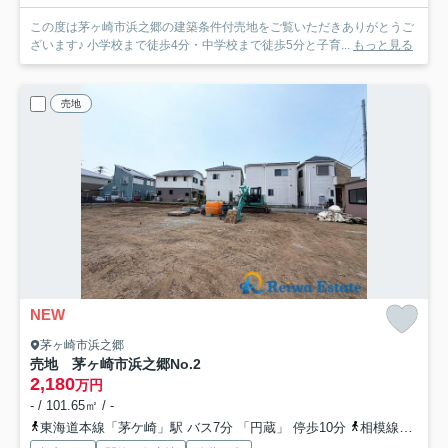
この度は茅ヶ崎市浜之郷の建築条件付売地をご覧いただきありがとうご
ざいます♪ 小学校まで徒歩4分・中学校まで徒歩5分と子育...
もっと見る
売地
NEW
茅ヶ崎市浜之郷
売地 茅ヶ崎市浜之郷
No.2
2,180
万円
- / 101.65㎡ / -
東海道本線「茅ケ崎」駅 バス7分 「円蔵」 停歩10分
相模線「茅ケ崎」駅 バス7分 「円蔵」 停歩10分