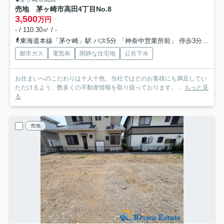
売地 茅ヶ崎市高田4丁目
No.8
3,500
万円
- / 110.30㎡ / -
東海道本線「茅ケ崎」駅 バス5分 「神奈中営業所前」 停歩3分
相模
都市ガス
電気有
閑静な住宅地
公共下水
お住まいへのこだわりは十人十色、当社ではどのお客様にも満足してい
ただけるよう、数多くの不動産情報を取り扱っております。 ...
もっと見
る
売地