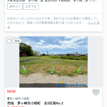
東海道本線「茅ケ崎」駅 徒歩26分
相模線「茅ケ崎」駅 バス6分 「菱沼」 停歩3分
都市ガス
公共下水
お住まいへのこだわりは十人十色、当社ではどのお客様にも満足してい
ただけるよう、数多くの不動産情報を取り扱っております。 ...
もっと見
る
売地
NEW
茅ヶ崎市小桜町
売地 茅ヶ崎市小桜町 全3区画
No.2