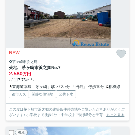
NEW
茅ヶ崎市浜之郷
売地 茅ヶ崎市浜之郷
No.7
2,580
万円
- / 117.75㎡ / -
東海道本線「茅ケ崎」駅 バス7分 「円蔵」 停歩10分
相模線「茅ケ崎」駅 バス7分 「円蔵」 停歩10分
都市ガス
閑静な住宅地
公共下水
この度は茅ヶ崎市浜之郷の建築条件付売地をご覧いただきありがとうご
ざいます♪ 小学校まで徒歩4分・中学校まで徒歩5分と子育...
もっと見る
売地