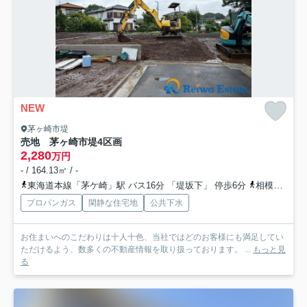
NEW
茅ヶ崎市堤
売地 茅ヶ崎市堤
4区画
2,280
万円
- / 164.13㎡ / -
東海道本線「茅ケ崎」駅 バス16分 「堤坂下」 停歩6分
相模線「茅ケ崎」駅 バス16分 「堤坂下」 停歩6分
プロパンガス
閑静な住宅地
公共下水
お住まいへのこだわりは十人十色、当社ではどのお客様にも満足してい
ただけるよう、数多くの不動産情報を取り扱っております。 ...
もっと見
る