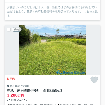
お住まいへのこだわりは十人十色、当社ではどのお客様にも満足してい
ただけるよう、数多くの不動産情報を取り扱っております。 ...
もっと見
る
売地
NEW
茅ヶ崎市小桜町
売地 茅ヶ崎市小桜町 全3区画
No.3
3,280
万円
- / 139.25㎡ / -