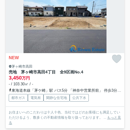
NEW
茅ヶ崎市高田
売地 茅ヶ崎市高田4丁目 全9区画
No.4
3,450
万円
- / 103.30㎡ / -
東海道本線「茅ケ崎」駅 バス5分 「神奈中営業所前」 停歩3分
相模
都市ガス
電気有
閑静な住宅地
公共下水
お住まいへのこだわりは十人十色、当社ではどのお客様にも満足してい
ただけるよう、数多くの不動産情報を取り扱っております。 ...
もっと見
る