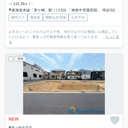
- / 115.29㎡ / -
東海道本線「茅ケ崎」駅 バス5分 「神奈中営業所前」 停歩3分
相模
都市ガス
電気有
閑静な住宅地
公共下水
お住まいへのこだわりは十人十色、当社ではどのお客様にも満足してい
ただけるよう、数多くの不動産情報を取り扱っております。 ...
もっと見
る
売地
NEW
茅ヶ崎市高田