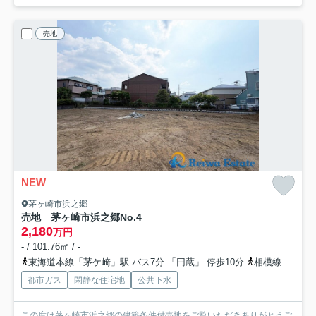
売地
NEW
茅ヶ崎市浜之郷
売地 茅ヶ崎市浜之郷
No.4
2,180
万円
- / 101.76㎡ / -
東海道本線「茅ケ崎」駅 バス7分 「円蔵」 停歩10分
相模線「茅ケ崎」駅 バス7分 「円蔵」 停歩10分
都市ガス
閑静な住宅地
公共下水
この度は茅ヶ崎市浜之郷の建築条件付売地をご覧いただきありがとうご