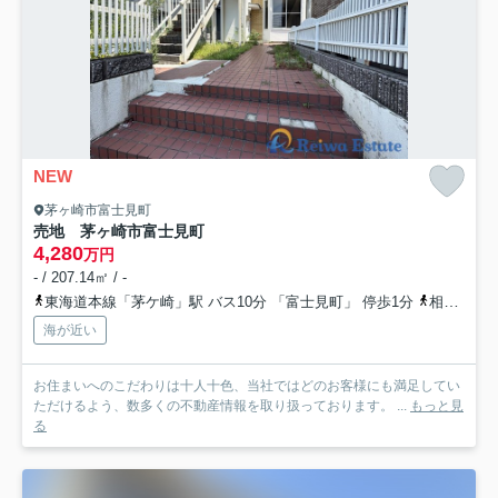
NEW
茅ヶ崎市富士見町
売地 茅ヶ崎市富士見町
4,280
万円
- / 207.14㎡ / -
東海道本線「茅ケ崎」駅 バス10分 「富士見町」 停歩1分
相模線「茅ケ崎」駅 バス10分 「富士見町」 停歩1分
海が近い
お住まいへのこだわりは十人十色、当社ではどのお客様にも満足してい
ただけるよう、数多くの不動産情報を取り扱っております。 ...
もっと見
る