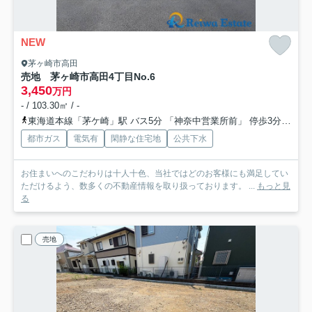
NEW
茅ヶ崎市高田
売地 茅ヶ崎市高田4丁目
No.6
3,450
万円
- / 103.30㎡ / -
東海道本線「茅ケ崎」駅 バス5分 「神奈中営業所前」 停歩3分
相模
都市ガス
電気有
閑静な住宅地
公共下水
お住まいへのこだわりは十人十色、当社ではどのお客様にも満足してい
ただけるよう、数多くの不動産情報を取り扱っております。 ...
もっと見
る
売地