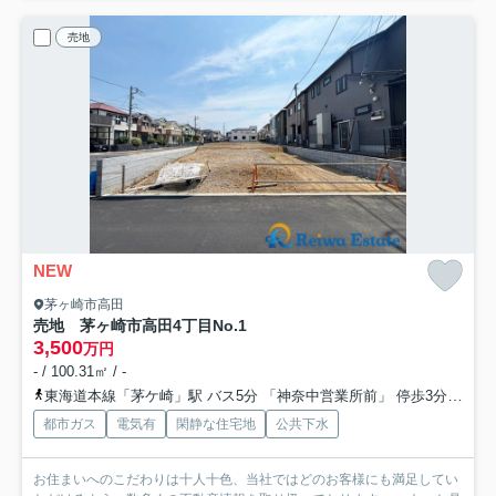
売地
NEW
茅ヶ崎市高田
売地 茅ヶ崎市高田4丁目
No.1
3,500
万円
- / 100.31㎡ / -
東海道本線「茅ケ崎」駅 バス5分 「神奈中営業所前」 停歩3分
相模
都市ガス
電気有
閑静な住宅地
公共下水
お住まいへのこだわりは十人十色、当社ではどのお客様にも満足してい