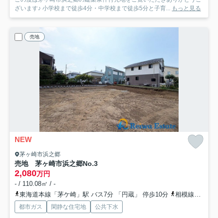
ざいます♪ 小学校まで徒歩4分・中学校まで徒歩5分と子育...
もっと見る
売地
NEW
茅ヶ崎市浜之郷
売地 茅ヶ崎市浜之郷
No.3
2,080
万円
- / 110.08㎡ / -
東海道本線「茅ケ崎」駅 バス7分 「円蔵」 停歩10分
相模線「茅ケ崎」駅 バス7分 「円蔵」 停歩10分
都市ガス
閑静な住宅地
公共下水