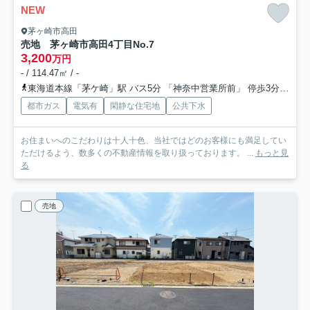
NEW
茅ヶ崎市高田
売地 茅ヶ崎市高田4丁目
No.7
3,200
万円
- / 114.47㎡ / -
東海道本線「茅ケ崎」駅 バス5分 「神奈中営業所前」 停歩3分
相模
都市ガス
電気有
閑静な住宅地
公共下水
お住まいへのこだわりは十人十色、当社ではどのお客様にも満足してい
ただけるよう、数多くの不動産情報を取り扱っております。 ...
もっと見
る
売地