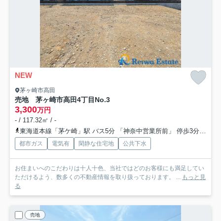
NEW
茅ヶ崎市高田
売地 茅ヶ崎市高田4丁目
No.3
3,300
万円
- / 117.32㎡ / -
東海道本線「茅ケ崎」駅 バス5分 「神奈中営業所前」 停歩3分
相模
都市ガス
電気有
閑静な住宅地
公共下水
お住まいへのこだわりは十人十色、当社ではどのお客様にも満足してい
ただけるよう、数多くの不動産情報を取り扱っております。 ...
もっと見
る
売地