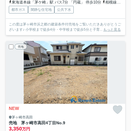
東海道本線「茅ケ崎」駅 バス7分 「円蔵」 停歩10分
相模線「茅ケ崎」駅 バス7分 「円蔵」 停歩10分
都市ガス
閑静な住宅地
公共下水
この度は茅ヶ崎市浜之郷の建築条件付売地をご覧いただきありがとうご
ざいます♪ 小学校まで徒歩4分・中学校まで徒歩5分と子育...
もっと見る
売地
NEW
茅ヶ崎市高田
売地 茅ヶ崎市高田4丁目
No.9
3,350
万円