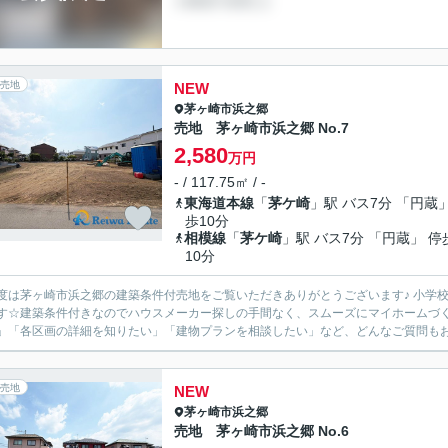
売地
NEW
茅ヶ崎市
浜之郷
売地 茅ヶ崎市浜之郷 No.7
2,580
万円
- / 117.75㎡ / -
東海道本線
「
茅ケ崎
」駅 バス7分 「円蔵」
歩10分
相模線
「
茅ケ崎
」駅 バス7分 「円蔵」 停
10分
度は茅ヶ崎市浜之郷の建築条件付売地をご覧いただきありがとうございます♪ 小学
す☆建築条件付きなのでハウスメーカー探しの手間なく、スムーズにマイホームづく
」「各区画の詳細を知りたい」「建物プランを相談したい」など、どんなご質問もお気
売地
NEW
茅ヶ崎市
浜之郷
売地 茅ヶ崎市浜之郷 No.6