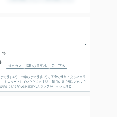
 停
歩
都市ガス
閑静な住宅地
公共下水
校まで徒歩4分・中学校まで徒歩5分と子育て世帯に安心の住環
りをスタートしていただけます◎ 「毎月の返済額はどのくら
軽にどうぞ♪経験豊富なスタッフが...
もっと見る