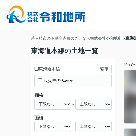
東海
茅ヶ崎市の不動産売買のことなら株式会社令和地所
東海道本線の土地一覧
267
東海道本線
変更
販売中のみ表示
価格
～
面積
～