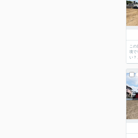
この
境で
い？