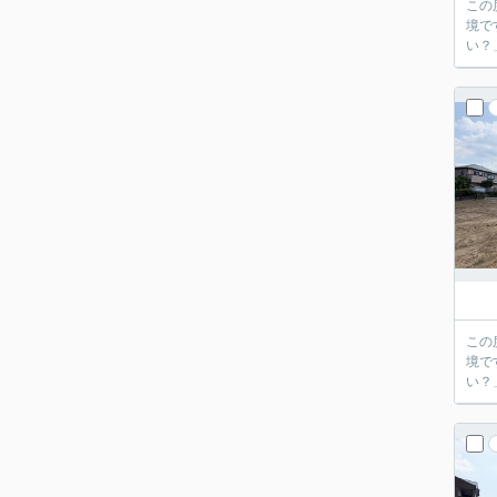
この
境で
い？
この
境で
い？