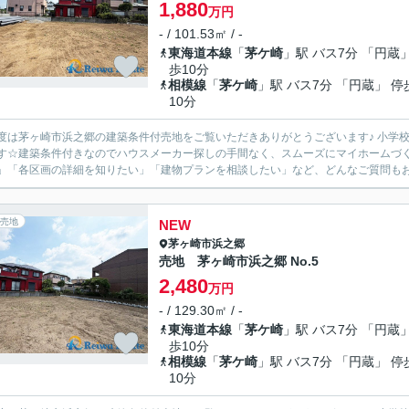
1,880
万円
- / 101.53㎡ / -
東海道本線
「
茅ケ崎
」駅 バス7分 「円蔵」
歩10分
相模線
「
茅ケ崎
」駅 バス7分 「円蔵」 停
10分
度は茅ヶ崎市浜之郷の建築条件付売地をご覧いただきありがとうございます♪ 小学
す☆建築条件付きなのでハウスメーカー探しの手間なく、スムーズにマイホームづく
」「各区画の詳細を知りたい」「建物プランを相談したい」など、どんなご質問もお気
売地
NEW
茅ヶ崎市
浜之郷
売地 茅ヶ崎市浜之郷 No.5
2,480
万円
- / 129.30㎡ / -
東海道本線
「
茅ケ崎
」駅 バス7分 「円蔵」
歩10分
相模線
「
茅ケ崎
」駅 バス7分 「円蔵」 停
10分