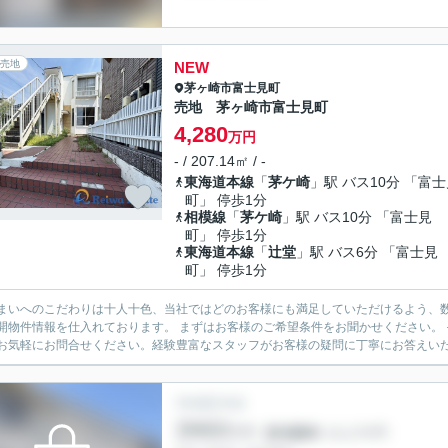
売地
NEW
茅ヶ崎市
富士見町
売地 茅ヶ崎市富士見町
4,280
万円
- / 207.14㎡ / -
東海道本線
「
茅ケ崎
」駅 バス10分 「富
町」 停歩1分
相模線
「
茅ケ崎
」駅 バス10分 「富士見
町」 停歩1分
東海道本線
「
辻堂
」駅 バス6分 「富士見
町」 停歩1分
まいへのこだわりは十人十色、当社ではどのお客様にも満足していただけるよう、数
開物件情報を仕入れております。 まずはお客様のご希望条件をお聞かせください。
お気軽にお問合せください。経験豊富なスタッフがお客様の疑問に丁寧にお答えいたし