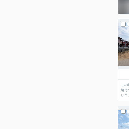
この
境で
い？