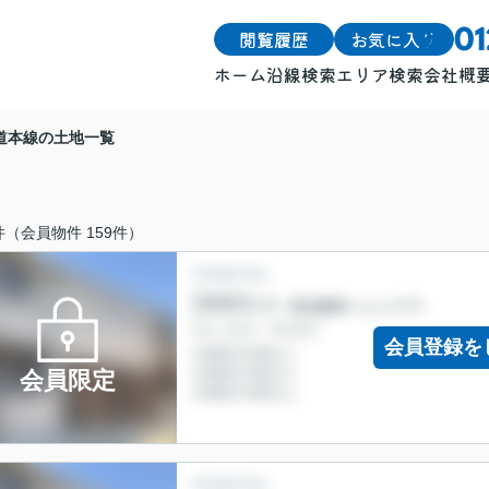
閲覧履歴
お気に入り
0
ホーム
沿線検索
エリア検索
会社概
戸建
戸建
道本線の土地一覧
土地
土地
マンション
マンション
件（会員物件 159件）
会員登録を
会員限定