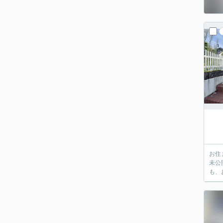
お住
未公
も、