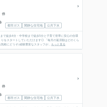
 停
歩
都市ガス
閑静な住宅地
公共下水
校まで徒歩4分・中学校まで徒歩5分と子育て世帯に安心の住環
りをスタートしていただけます◎ 「毎月の返済額はどのくら
軽にどうぞ♪経験豊富なスタッフが...
もっと見る
 停
歩
都市ガス
閑静な住宅地
公共下水