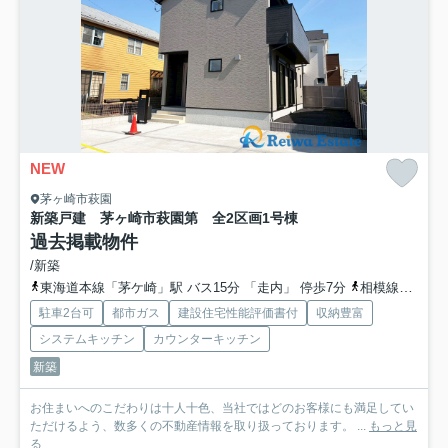
NEW
茅ヶ崎市萩園
新築戸建 茅ヶ崎市萩園第 全2区画
1号棟
過去掲載物件
/新築
東海道本線「茅ケ崎」駅 バス15分 「走内」 停歩7分
相模線「茅ケ崎」駅 バス15分 「走内」 停歩7分
駐車2台可
都市ガス
建設住宅性能評価書付
収納豊富
システムキッチン
カウンターキッチン
新築
お住まいへのこだわりは十人十色、当社ではどのお客様にも満足してい
ただけるよう、数多くの不動産情報を取り扱っております。 ...
もっと見
る