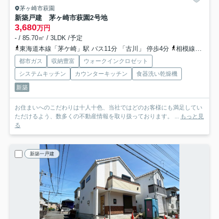
茅ヶ崎市萩園
新築戸建 茅ヶ崎市萩園
2号地
3,680
万円
- / 85.70㎡ / 3LDK /予定
東海道本線「茅ケ崎」駅 バス11分 「古川」 停歩4分
相模線「茅ケ崎」駅 バス11分 「古川」 停歩4分
都市ガス
収納豊富
ウォークインクロゼット
システムキッチン
カウンターキッチン
食器洗い乾燥機
新築
お住まいへのこだわりは十人十色、当社ではどのお客様にも満足してい
ただけるよう、数多くの不動産情報を取り扱っております。 ...
もっと見
る
新築一戸建