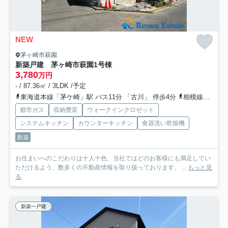
NEW
茅ヶ崎市萩園
新築戸建 茅ヶ崎市萩園
1号棟
3,780
万円
- / 87.36㎡ / 3LDK /予定
東海道本線「茅ケ崎」駅 バス11分 「古川」 停歩4分
相模線「茅ケ崎」駅 バス11分 「古川」 停歩4分
都市ガス
収納豊富
ウォークインクロゼット
システムキッチン
カウンターキッチン
食器洗い乾燥機
新築
お住まいへのこだわりは十人十色、当社ではどのお客様にも満足してい
ただけるよう、数多くの不動産情報を取り扱っております。 ...
もっと見
る
新築一戸建