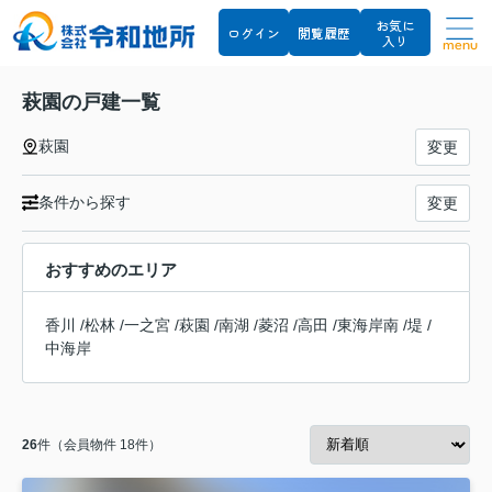
お気に
ログイン
閲覧履歴
入り
menu
萩園の戸建一覧
萩園
変更
条件から探す
変更
おすすめのエリア
香川
/
松林
/
一之宮
/
萩園
/
南湖
/
菱沼
/
高田
/
東海岸南
/
堤
/
中海岸
26
件（会員物件 18件）