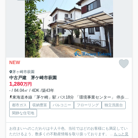
NEW
茅ヶ崎市萩園
中古戸建 茅ケ崎市萩園
1,280
万円
- / 84.04㎡ / 4DK /築43年
東海道本線「茅ケ崎」駅 バス18分 「環境事業センター」 停歩4分
都市ガス
収納豊富
バルコニー
フローリング
独立洗面台
閑静な住宅地
お住まいへのこだわりは十人十色、当社ではどのお客様にも満足してい
ただけるよう、数多くの不動産情報を取り扱っております。 ...
もっと見