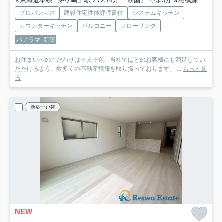
東海道本線「茅ケ崎」駅 バス14分 「萩園」 停歩5分
相模線「茅ケ崎」駅 バス14分 「萩園」 停歩5分
プロパンガス
建設住宅性能評価書付
システムキッチン
カウンターキッチン
バルコニー
フローリング
パノラマ
新築
お住まいへのこだわりは十人十色、当社ではどのお客様にも満足してい
ただけるよう、数多くの不動産情報を取り扱っております。 ...
もっと見
る
新築一戸建
NEW