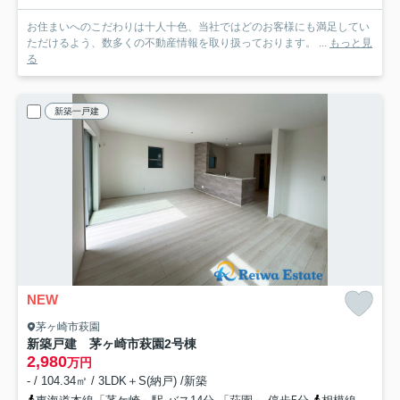
お住まいへのこだわりは十人十色、当社ではどのお客様にも満足してい
ただけるよう、数多くの不動産情報を取り扱っております。 ...
もっと見
る
新築一戸建
NEW
茅ヶ崎市萩園
新築戸建 茅ヶ崎市萩園
2号棟
2,980
万円
- / 104.34㎡ / 3LDK＋S(納戸) /新築