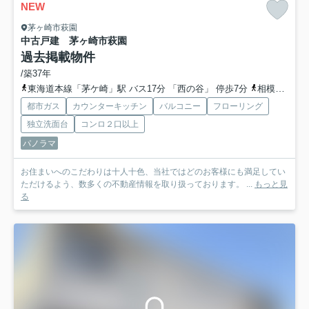
NEW
茅ヶ崎市萩園
中古戸建 茅ヶ崎市萩園
過去掲載物件
/築37年
東海道本線「茅ケ崎」駅 バス17分 「西の谷」 停歩7分
相模線「茅ケ崎」駅 バス17分 「西の谷」 停歩7分
都市ガス
カウンターキッチン
バルコニー
フローリング
独立洗面台
コンロ２口以上
パノラマ
お住まいへのこだわりは十人十色、当社ではどのお客様にも満足してい
ただけるよう、数多くの不動産情報を取り扱っております。 ...
もっと見
る