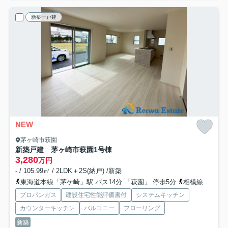
新築一戸建
NEW
茅ヶ崎市萩園
新築戸建 茅ヶ崎市萩園
1号棟
3,280
万円
- / 105.99㎡ / 2LDK＋2S(納戸) /新築
東海道本線「茅ケ崎」駅 バス14分 「萩園」 停歩5分
相模線「茅ケ崎」駅 バス14分 「萩園」 停歩5分
プロパンガス
建設住宅性能評価書付
システムキッチン
カウンターキッチン
バルコニー
フローリング
新築