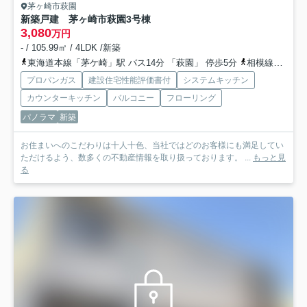
茅ヶ崎市萩園
新築戸建 茅ヶ崎市萩園
3号棟
3,080
万円
- / 105.99㎡ / 4LDK /新築
東海道本線「茅ケ崎」駅 バス14分 「萩園」 停歩5分
相模線「茅ケ崎」駅 バス14分 「萩園」 停歩5分
プロパンガス
建設住宅性能評価書付
システムキッチン
カウンターキッチン
バルコニー
フローリング
パノラマ
新築
お住まいへのこだわりは十人十色、当社ではどのお客様にも満足してい
ただけるよう、数多くの不動産情報を取り扱っております。 ...
もっと見
る