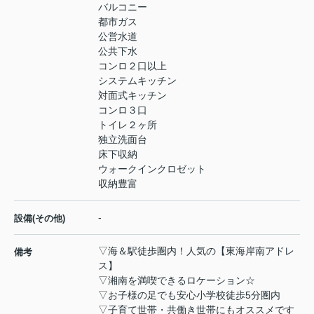
バルコニー
都市ガス
公営水道
公共下水
コンロ２口以上
システムキッチン
対面式キッチン
コンロ３口
トイレ２ヶ所
独立洗面台
床下収納
ウォークインクロゼット
収納豊富
-
設備(その他)
▽海＆駅徒歩圏内！人気の【東海岸南アドレ
備考
ス】
▽湘南を満喫できるロケーション☆
▽お子様の足でも安心小学校徒歩5分圏内
▽子育て世帯・共働き世帯にもオススメです