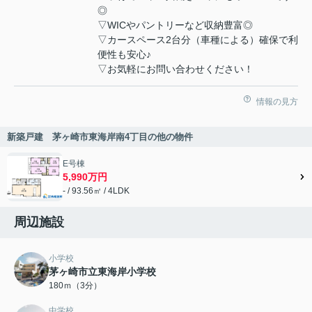
◎
▽WICやパントリーなど収納豊富◎
▽カースペース2台分（車種による）確保で利
便性も安心♪
▽お気軽にお問い合わせください！
情報の見方
新築戸建 茅ヶ崎市東海岸南4丁目の他の物件
E号棟
5,990万円
- / 93.56㎡ / 4LDK
周辺施設
小学校
茅ヶ崎市立東海岸小学校
180ｍ（3分）
中学校