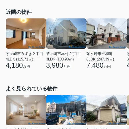
近隣の物件
茅ヶ崎市みずき２丁目
茅ヶ崎市本村２丁目
茅ヶ崎市平和町
4LDK (115.71㎡)
3LDK (100.90㎡)
6LDK (247.39㎡)
3
4,180
3,980
7,480
万円
万円
万円
よく見られている物件