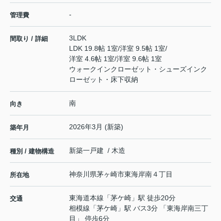
-
管理費
3LDK
間取り / 詳細
LDK 19.8帖 1室
/
洋室 9.5帖 1室
/
洋室 4.6帖 1室
/
洋室 9.6帖 1室
ウォークインクローゼット・シューズインク
ローゼット・床下収納
南
向き
2026年3月 (新築)
築年月
新築一戸建 / 木造
種別 / 建物構造
神奈川県
茅ヶ崎市
東海岸南
４丁目
所在地
東海道本線
「
茅ケ崎
」駅 徒歩20分
交通
相模線
「
茅ケ崎
」駅 バス3分 「東海岸南三丁
目」 停歩6分