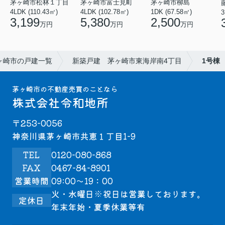
茅ヶ崎市松林１丁目
茅ヶ崎市富士見町
茅ヶ崎市柳島
4LDK (110.43㎡)
4LDK (102.78㎡)
1DK (67.58㎡)
3
3,199
5,380
2,500
万円
万円
万円
ヶ崎市の戸建一覧
新築戸建 茅ヶ崎市東海岸南4丁目
1号棟
茅ヶ崎市の不動産売買のことなら
株式会社令和地所
〒253-0056
神奈川県茅ヶ崎市共恵１丁目1-9
TEL
0120-080-868
FAX
0467-84-8901
営業時間
09:00～19：00
火・水曜日※祝日は営業しております。
定休日
年末年始・夏季休業等有