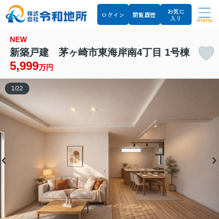
お気に
ログイン
閲覧履歴
入り
menu
NEW
新築戸建 茅ヶ崎市東海岸南4丁目 1号棟
5,999
万円
1
/
22