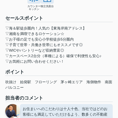
カウンター
独立洗面台
キッチン
セールスポイント
▽海＆駅徒歩圏内！人気の【東海岸南アドレス】
▽湘南を満喫できるロケーション☆
▽お子様の足でも安心小学校徒歩5分圏内
▽子育て世帯・共働き世帯にもオススメです◎
▽WICやパントリーなど収納豊富◎
▽カースペース2台分（車種による）確保で利便性も安心♪
▽お気軽にお問い合わせください！
ポイント
吹抜け
始発駅
フローリング
茅ヶ崎エリア
海側物件
南面
バルコニー
担当者のコメント
お住まいへのこだわりは十人十色、当社ではどのお
客様にも満足していただけるよう、数多くの不動産