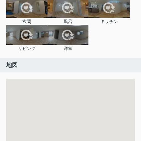
玄関
風呂
キッチン
リビング
洋室
地図