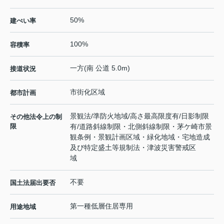
50%
建ぺい率
100%
容積率
一方(南 公道 5.0m)
接道状況
市街化区域
都市計画
景観法/準防火地域/高さ最高限度有/日影制限
その他法令上の制
限
有/道路斜線制限・北側斜線制限・茅ケ崎市景
観条例・景観計画区域・緑化地域・宅地造成
及び特定盛土等規制法・津波災害警戒区
域
不要
国土法届出要否
第一種低層住居専用
用途地域