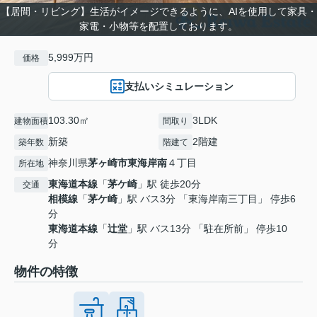
【居間・リビング】生活がイメージできるように、AIを使用して家具・
家電・小物等を配置しております。
5,999万円
価格
支払いシミュレーション
103.30㎡
3LDK
建物面積
間取り
新築
2階建
築年数
階建て
神奈川県
茅ヶ崎市
東海岸南
４丁目
所在地
東海道本線
「
茅ケ崎
」駅 徒歩20分
交通
相模線
「
茅ケ崎
」駅 バス3分 「東海岸南三丁目」 停歩6
分
東海道本線
「
辻堂
」駅 バス13分 「駐在所前」 停歩10
分
物件の特徴