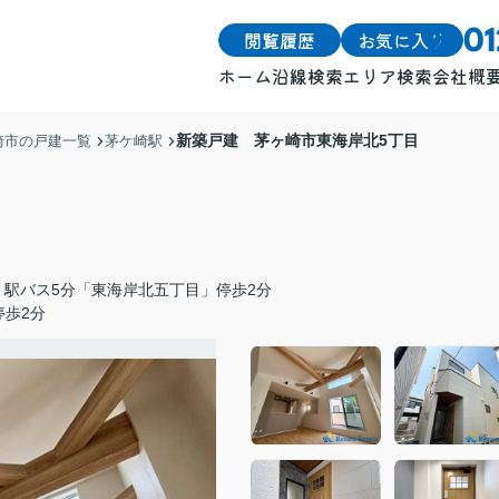
閲覧履歴
お気に入り
0
ホーム
沿線検索
エリア検索
会社概
戸建
戸建
新築戸建 茅ヶ崎市東海岸北5丁目
崎市の戸建一覧
茅ケ崎駅
土地
土地
マンション
マンション
」駅バス5分「東海岸北五丁目」停歩2分
停歩2分