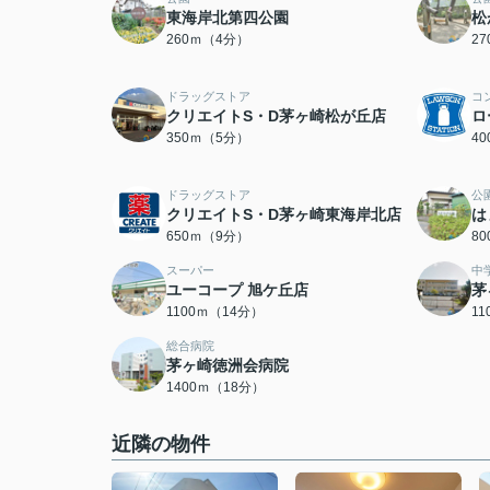
東海岸北第四公園
松
260ｍ（4分）
2
ドラッグストア
コ
クリエイトS・D茅ヶ崎松が丘店
ロ
350ｍ（5分）
4
ドラッグストア
公
クリエイトS・D茅ヶ崎東海岸北店
は
650ｍ（9分）
8
スーパー
中
ユーコープ 旭ケ丘店
茅
1100ｍ（14分）
1
総合病院
茅ヶ崎徳洲会病院
1400ｍ（18分）
近隣の物件