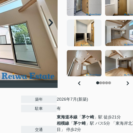
2026年7月(新築)
築年
有
駐車
東海道本線
「
茅ケ崎
」駅 徒歩21分
相模線
「
茅ケ崎
」駅 バス5分 「東海岸
目」 停歩2分
交通