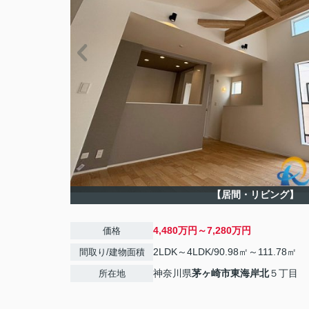
【居間・リビング】
4,480万円～7,280万円
価格
2LDK～4LDK/90.98㎡～111.78㎡
間取り/建物面積
神奈川県
茅ヶ崎市
東海岸北
５丁目
所在地