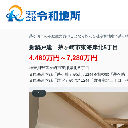
茅ヶ崎市の不動産売買のことなら株式会社令和地所
茅ヶ
新築戸建 茅ヶ崎市東海岸北5丁目
4,480万円～7,280万円
神奈川県
茅ヶ崎市
東海岸北
５丁目
東海道本線「茅ケ崎」駅徒歩21分
相模線「茅ケ崎
東海道本線「辻堂」駅バス12分「東海岸北五丁目」
1
/
38