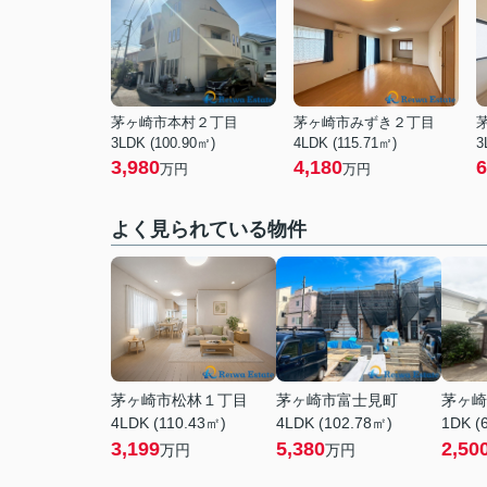
茅ヶ崎市本村２丁目
茅ヶ崎市みずき２丁目
3LDK (100.90㎡)
4LDK (115.71㎡)
3
3,980
4,180
6
万円
万円
よく見られている物件
茅ヶ崎市松林１丁目
茅ヶ崎市富士見町
茅ヶ崎
4LDK (110.43㎡)
4LDK (102.78㎡)
1DK (
3,199
5,380
2,50
万円
万円