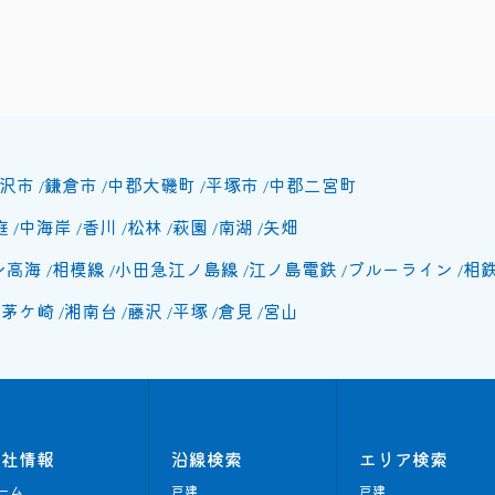
沢市
鎌倉市
中郡大磯町
平塚市
中郡二宮町
庭
中海岸
香川
松林
萩園
南湖
矢畑
ン高海
相模線
小田急江ノ島線
江ノ島電鉄
ブルーライン
相
北茅ケ崎
湘南台
藤沢
平塚
倉見
宮山
会社情報
沿線検索
エリア検索
ーム
戸建
戸建