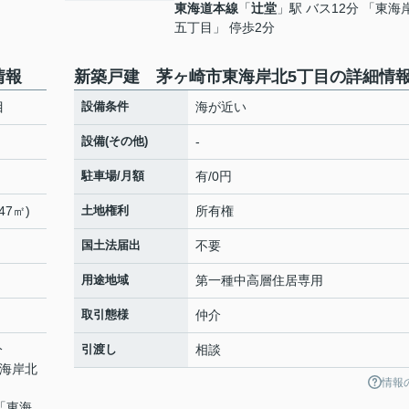
東海道本線
「
辻堂
」駅 バス12分 「東海
五丁目」 停歩2分
情報
新築戸建 茅ヶ崎市東海岸北5丁目の詳細情
目
設備条件
海が近い
設備(その他)
-
駐車場/月額
有/0円
47㎡)
土地権利
所有権
国土法届出
不要
用途地域
第一種中高層住居専用
取引態様
仲介
分
引渡し
相談
東海岸北
情報
 「東海