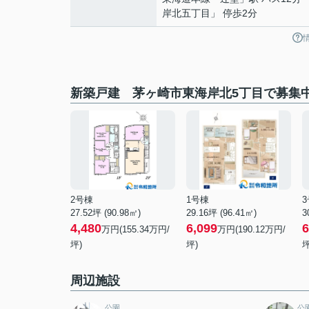
岸北五丁目」 停歩2分
新築戸建 茅ヶ崎市東海岸北5丁目で募集
2号棟
1号棟
27.52坪 (90.98㎡)
29.16坪 (96.41㎡)
3
4,480
6,099
6
万円(155.34万円/
万円(190.12万円/
坪)
坪)
坪
周辺施設
公園
公