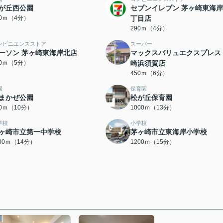
が丘西公園
セブンイレブン 茅ヶ崎東海岸
70ｍ（4分）
丁目店
290ｍ（4分）
ンビニエンスストア
スーパー
ーソン 茅ヶ崎東海岸北店
マックスバリュエクスプレス
00ｍ（5分）
崎浜須賀店
450ｍ（6分）
園
保育園
まかぜ公園
松が丘保育園
00ｍ（10分）
1000ｍ（13分）
学校
小学校
ヶ崎市立第一中学校
茅ヶ崎市立東海岸小学校
100ｍ（14分）
1200ｍ（15分）