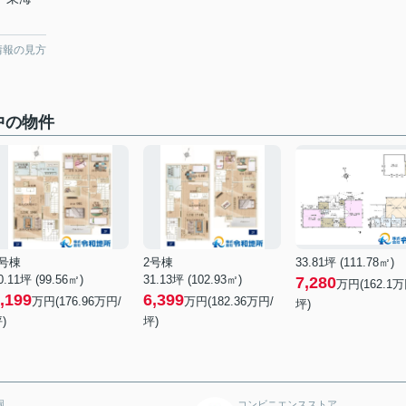
情報の見方
中の物件
3号棟
2号棟
33.81坪 (111.78㎡)
0.11坪 (99.56㎡)
31.13坪 (102.93㎡)
7,280
万円(162.1万
,199
6,399
万円(176.96万円/
万円(182.36万円/
坪)
)
坪)
園
コンビニエンスストア