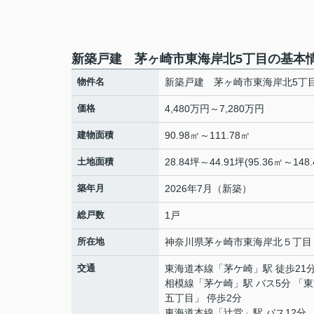
新築戸建 茅ヶ崎市東海岸北5丁目の基本
物件名
新築戸建 茅ヶ崎市東海岸北5丁
価格
4,480万円～7,280万円
建物面積
90.98㎡～111.78㎡
土地面積
28.84坪～44.91坪(95.36㎡～148.
築年月
2026年7月（新築）
総戸数
1戸
所在地
神奈川県
茅ヶ崎市
東海岸北
５丁目
交通
東海道本線
「
茅ケ崎
」駅 徒歩21
相模線
「
茅ケ崎
」駅 バス5分 「
五丁目」 停歩2分
東海道本線
「
辻堂
」駅 バス12分