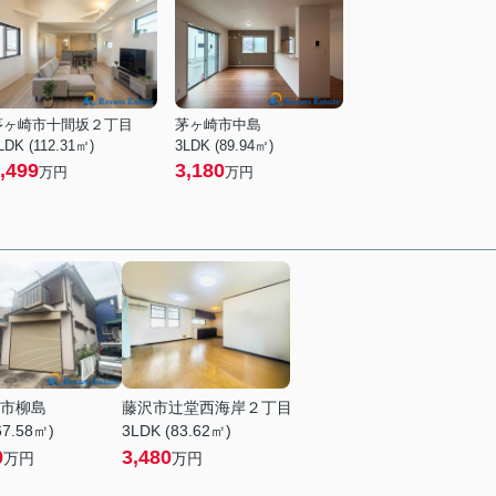
茅ヶ崎市十間坂２丁目
茅ヶ崎市中島
LDK (112.31㎡)
3LDK (89.94㎡)
,499
3,180
万円
万円
市柳島
藤沢市辻堂西海岸２丁目
67.58㎡)
3LDK (83.62㎡)
0
3,480
万円
万円