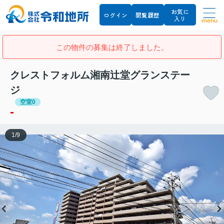
お気に
ログイン
閲覧履歴
入り
menu
この物件の募集は終了しました。
クレストフォルム湘南辻堂グランステー
ジ
空室0
-
1
/
9