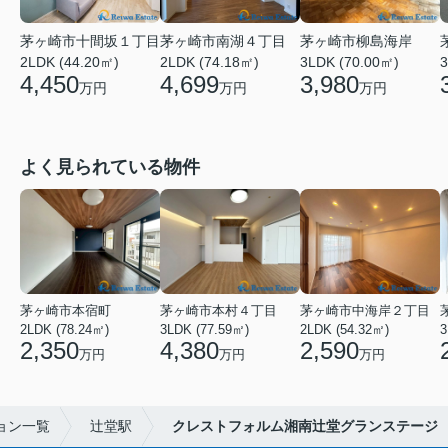
茅ヶ崎市十間坂１丁目
茅ヶ崎市南湖４丁目
茅ヶ崎市柳島海岸
2LDK (44.20㎡)
2LDK (74.18㎡)
3LDK (70.00㎡)
3
4,450
4,699
3,980
万円
万円
万円
よく見られている物件
茅ヶ崎市本宿町
茅ヶ崎市本村４丁目
茅ヶ崎市中海岸２丁目
2LDK (78.24㎡)
3LDK (77.59㎡)
2LDK (54.32㎡)
3
2,350
4,380
2,590
万円
万円
万円
ョン一覧
辻堂駅
クレストフォルム湘南辻堂グランステージ