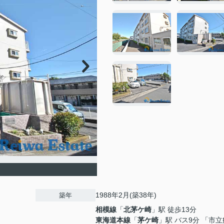
1988年2月(築38年)
築年
相模線
「
北茅ケ崎
」駅 徒歩13分
東海道本線
「
茅ケ崎
」駅 バス9分 「市立