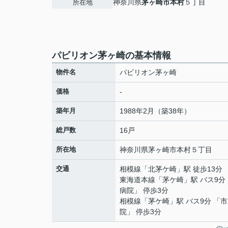
神奈川県
茅ヶ崎市
本村
５丁目
所在地
パビリオン茅ヶ崎の基本情報
物件名
パビリオン茅ヶ崎
価格
-
築年月
1988年2月（築38年）
総戸数
16戸
所在地
神奈川県
茅ヶ崎市
本村
５丁目
交通
相模線
「
北茅ケ崎
」駅 徒歩13分
東海道本線
「
茅ケ崎
」駅 バス9分
病院」 停歩3分
相模線
「
茅ケ崎
」駅 バス9分 「
院」 停歩3分