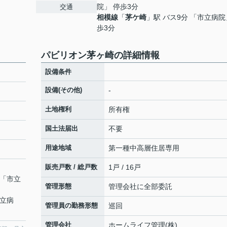
院」 停歩3分
交通
相模線
「
茅ケ崎
」駅 バス9分 「市立病院
歩3分
パビリオン茅ヶ崎の詳細情報
設備条件
設備(その他)
-
土地権利
所有権
国土法届出
不要
用途地域
第一種中高層住居専用
販売戸数 / 総戸数
1戸 / 16戸
 「市立
管理形態
管理会社に全部委託
市立病
管理員の勤務形態
巡回
管理会社
ホームライフ管理(株)