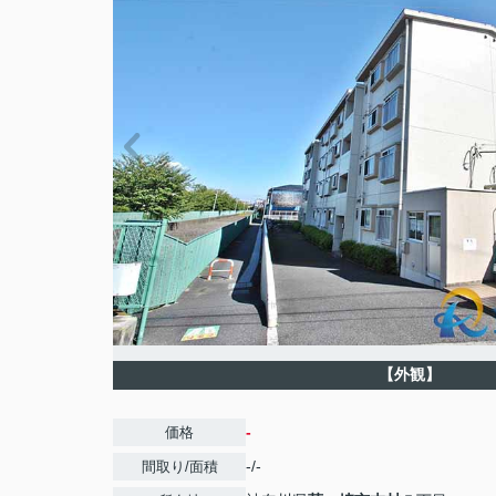
【外観】
-
価格
-/-
間取り/面積