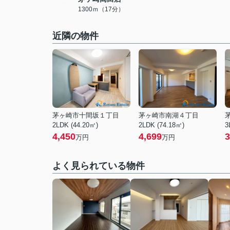
1300ｍ（17分）
近隣の物件
茅ヶ崎市十間坂１丁目
茅ヶ崎市南湖４丁目
2LDK (44.20㎡)
2LDK (74.18㎡)
3
4,450
4,699
3
万円
万円
よく見られている物件