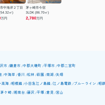
市中海岸２丁目
茅ヶ崎市今宿
(54.32㎡)
3LDK (86.70㎡)
0
2,780
万円
万円
沢市
鎌倉市
中郡大磯町
平塚市
中郡二宮町
庭
中海岸
香川
松林
萩園
南湖
矢畑
ン高海
相模線
小田急江ノ島線
江ノ島電鉄
ブルーライン
相
北茅ケ崎
湘南台
藤沢
平塚
倉見
宮山