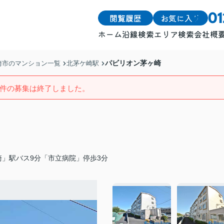
閲覧履歴
お気に入り
0
ホーム
沿線検索
エリア検索
会社概
戸建
戸建
パビリオン茅ヶ崎
崎市のマンション一覧
北茅ケ崎駅
土地
土地
件の募集は終了しました。
マンション
マンション
」駅バス9分「市立病院」停歩3分