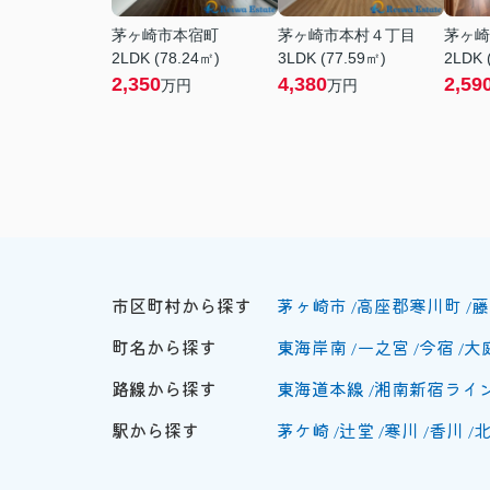
茅ヶ崎市本宿町
茅ヶ崎市本村４丁目
茅ヶ崎
2LDK (78.24㎡)
3LDK (77.59㎡)
2LDK 
2,350
4,380
2,59
万円
万円
市区町村から探す
茅ヶ崎市
高座郡寒川町
藤
町名から探す
東海岸南
一之宮
今宿
大
路線から探す
東海道本線
湘南新宿ライ
駅から探す
茅ケ崎
辻堂
寒川
香川