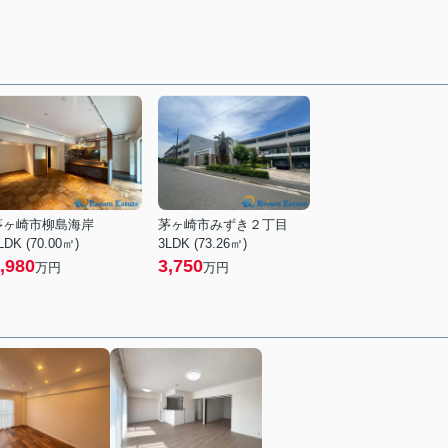
茅ヶ崎市柳島海岸
茅ヶ崎市みずき２丁目
LDK (70.00㎡)
3LDK (73.26㎡)
,980
3,750
万円
万円