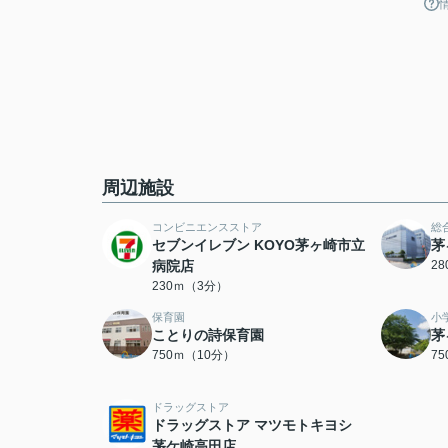
周辺施設
コンビニエンスストア
総
セブンイレブン KOYO茅ヶ崎市立
茅
病院店
2
230ｍ（3分）
保育園
小
ことりの詩保育園
茅
750ｍ（10分）
7
ドラッグストア
ドラッグストア マツモトキヨシ
茅ケ崎高田店