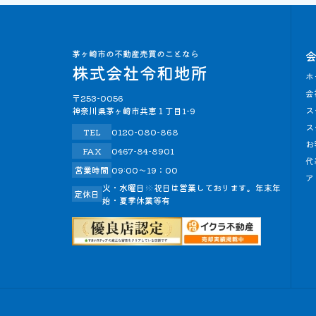
ホ
会
〒253-0056
ス
神奈川県茅ヶ崎市共恵１丁目1-9
ス
TEL
0120-080-868
お
FAX
0467-84-8901
代
営業時間
09:00～19：00
ア
火・水曜日※祝日は営業しております。年末年
定休日
始・夏季休業等有