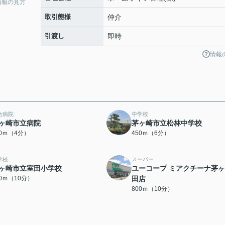
情報の見方
取引態様
仲介
引渡し
即時
情報
合病院
中学校
ヶ崎市立病院
茅ヶ崎市立松林中学校
80ｍ（4分）
450ｍ（6分）
学校
スーパー
ヶ崎市立室田小学校
ユーコープ ミアクチーナ茅
50ｍ（10分）
田店
800ｍ（10分）