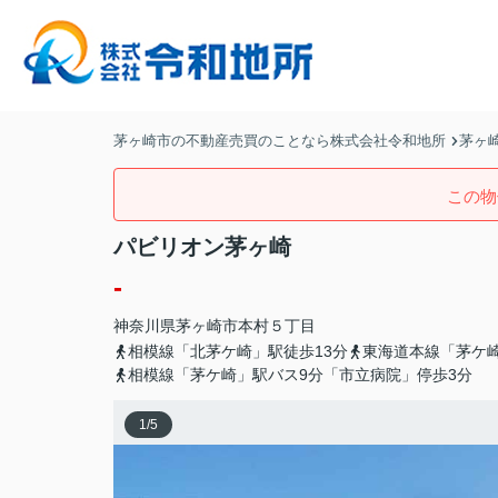
茅ヶ崎市の不動産売買のことなら株式会社令和地所
茅ヶ
この物
パビリオン茅ヶ崎
-
神奈川県
茅ヶ崎市
本村
５丁目
相模線「北茅ケ崎」駅徒歩13分
東海道本線「茅ケ崎
相模線「茅ケ崎」駅バス9分「市立病院」停歩3分
1
/
5