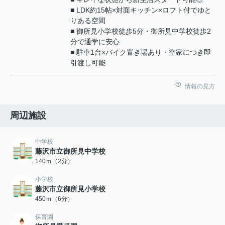
■ LDK約15帖×対面キッチン×ロフト付でゆと
りある空間
■ 御所見小学校徒歩5分・御所見中学校徒歩2
分で通学に安心
■ 駐車1台×バイク置き場あり・空家につき即
引渡し可能
情報の見方
周辺施設
中学校
藤沢市立御所見中学校
140ｍ（2分）
小学校
藤沢市立御所見小学校
450ｍ（6分）
保育園