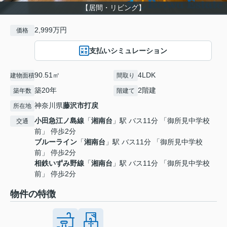
【居間・リビング】
2,999万円
価格
支払いシミュレーション
90.51㎡
4LDK
建物面積
間取り
築20年
2階建
築年数
階建て
神奈川県
藤沢市
打戻
所在地
小田急江ノ島線
「
湘南台
」駅 バス11分 「御所見中学校
交通
前」 停歩2分
ブルーライン
「
湘南台
」駅 バス11分 「御所見中学校
前」 停歩2分
相鉄いずみ野線
「
湘南台
」駅 バス11分 「御所見中学校
前」 停歩2分
物件の特徴