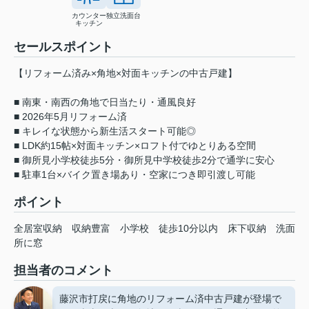
カウンター
独立洗面台
キッチン
セールスポイント
【リフォーム済み×角地×対面キッチンの中古戸建】
■ 南東・南西の角地で日当たり・通風良好
■ 2026年5月リフォーム済
■ キレイな状態から新生活スタート可能◎
■ LDK約15帖×対面キッチン×ロフト付でゆとりある空間
■ 御所見小学校徒歩5分・御所見中学校徒歩2分で通学に安心
■ 駐車1台×バイク置き場あり・空家につき即引渡し可能
ポイント
全居室収納
収納豊富
小学校
徒歩10分以内
床下収納
洗面
所に窓
担当者のコメント
藤沢市打戻に角地のリフォーム済中古戸建が登場で