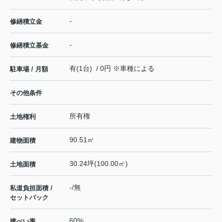
-
修繕積立金
-
修繕積立基金
有(1台) / 0円 ※車種による
駐車場 / 月額
その他条件
所有権
土地権利
90.51㎡
建物面積
30.24坪(100.00㎡)
土地面積
-/無
私道負担面積 /
セットバック
60%
建ぺい率