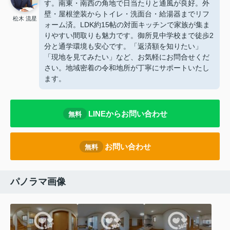
す。南東・南西の角地で日当たりと通風が良好。外
壁・屋根塗装からトイレ・洗面台・給湯器までリフ
松木 流星
ォーム済。LDK約15帖の対面キッチンで家族が集ま
りやすい間取りも魅力です。御所見中学校まで徒歩2
分と通学環境も安心です。「返済額を知りたい」
「現地を見てみたい」など、お気軽にお問合せくだ
さい。地域密着の令和地所が丁寧にサポートいたし
ます。
LINEからお問い合わせ
無料
お問い合わせ
無料
パノラマ画像