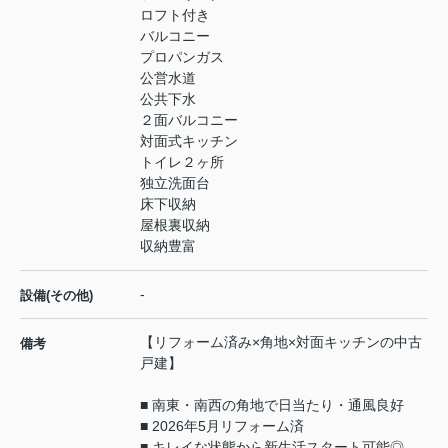
ロフト付き
バルコニー
プロパンガス
公営水道
公共下水
２面バルコニー
対面式キッチン
トイレ２ヶ所
独立洗面台
床下収納
屋根裏収納
収納豊富
-
設備(その他)
【リフォーム済み×角地×対面キッチンの中古
備考
戸建】
■ 南東・南西の角地で日当たり・通風良好
■ 2026年5月リフォーム済
■ キレイな状態から新生活スタート可能◎