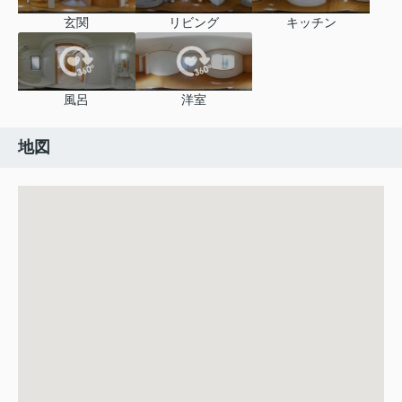
玄関
リビング
キッチン
風呂
洋室
地図