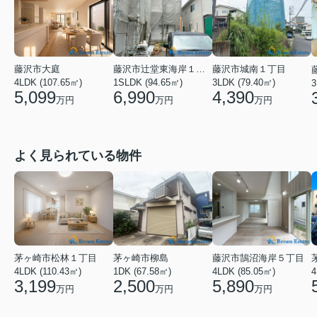
藤沢市大庭
藤沢市辻堂東海岸１丁目
藤沢市城南１丁目
4LDK (107.65㎡)
1SLDK (94.65㎡)
3LDK (79.40㎡)
3
5,099
6,990
4,390
万円
万円
万円
よく見られている物件
茅ヶ崎市松林１丁目
茅ヶ崎市柳島
藤沢市鵠沼海岸５丁目
4LDK (110.43㎡)
1DK (67.58㎡)
4LDK (85.05㎡)
4
3,199
2,500
5,890
万円
万円
万円