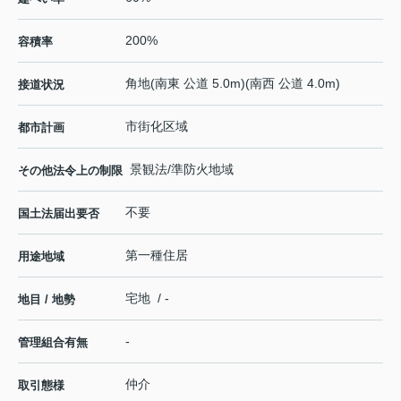
200%
容積率
角地(南東 公道 5.0m)(南西 公道 4.0m)
接道状況
市街化区域
都市計画
景観法/準防火地域
その他法令上の制限
不要
国土法届出要否
第一種住居
用途地域
宅地 / -
地目 / 地勢
-
管理組合有無
仲介
取引態様