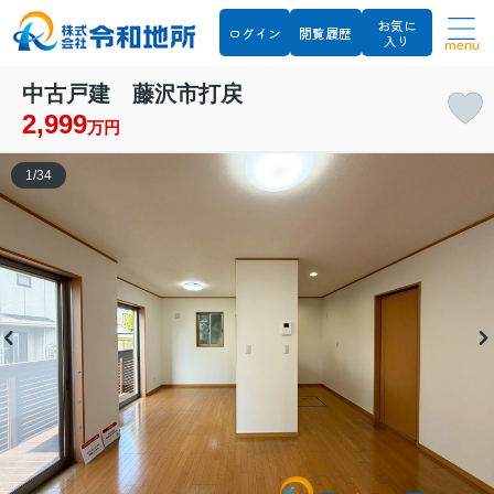
お気に
ログイン
閲覧履歴
入り
menu
中古戸建 藤沢市打戻
2,999
万円
1
/
34