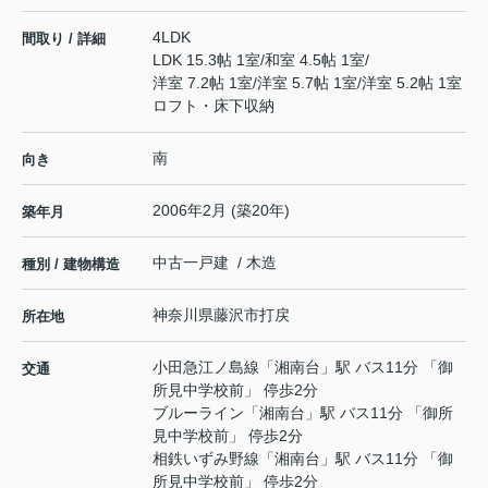
4LDK
間取り / 詳細
LDK 15.3帖 1室
/
和室 4.5帖 1室
/
洋室 7.2帖 1室
/
洋室 5.7帖 1室
/
洋室 5.2帖 1室
ロフト・床下収納
南
向き
2006年2月 (築20年)
築年月
中古一戸建 / 木造
種別 / 建物構造
神奈川県
藤沢市
打戻
所在地
小田急江ノ島線
「
湘南台
」駅 バス11分 「御
交通
所見中学校前」 停歩2分
ブルーライン
「
湘南台
」駅 バス11分 「御所
見中学校前」 停歩2分
相鉄いずみ野線
「
湘南台
」駅 バス11分 「御
所見中学校前」 停歩2分