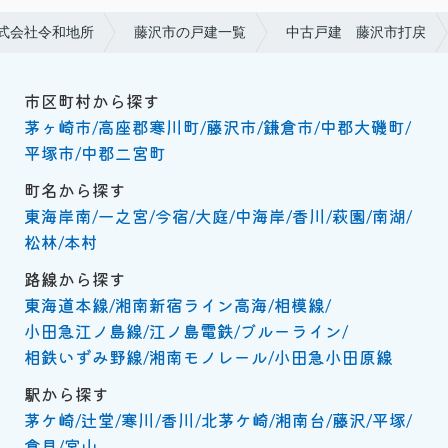
式会社令和地所
藤沢市の戸建一覧
中古戸建 藤沢市打戻
市区町村から探す
茅ヶ崎市
高座郡寒川町
藤沢市
鎌倉市
中郡大磯町
平塚市
中郡二宮町
町名から探す
東海岸南
一之宮
今宿
大庭
中海岸
香川
萩園
南湖
松林
本村
路線から探す
東海道本線
湘南新宿ライン高海
相模線
小田急江ノ島線
江ノ島電鉄
ブルーライン
相鉄いずみ野線
湘南モノレール
小田急小田原線
駅から探す
茅ケ崎
辻堂
寒川
香川
北茅ケ崎
湘南台
藤沢
平塚
倉見
宮山