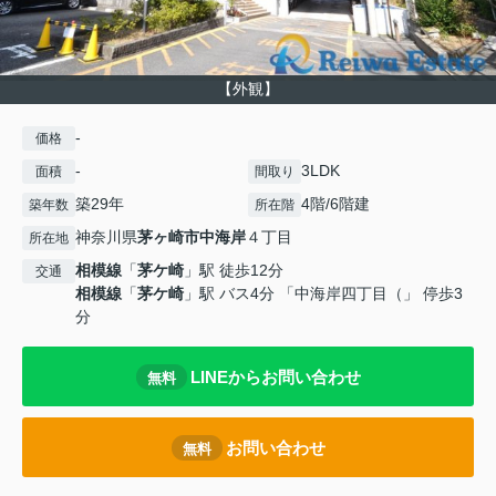
【外観】
-
価格
-
3LDK
面積
間取り
築29年
4階/6階建
築年数
所在階
神奈川県
茅ヶ崎市
中海岸
４丁目
所在地
相模線
「
茅ケ崎
」駅 徒歩12分
交通
相模線
「
茅ケ崎
」駅 バス4分 「中海岸四丁目（」 停歩3
分
LINEからお問い合わせ
無料
お問い合わせ
無料