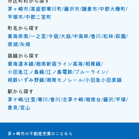
市区町村から探す
茅ヶ崎市
高座郡寒川町
藤沢市
鎌倉市
中郡大磯町
平塚市
中郡二宮町
町名から探す
東海岸南
一之宮
今宿
大庭
中海岸
香川
松林
萩園
南湖
矢畑
路線から探す
東海道本線
湘南新宿ライン高海
相模線
小田急江ノ島線
江ノ島電鉄
ブルーライン
相鉄いずみ野線
湘南モノレール
小田急小田原線
駅から探す
茅ケ崎
辻堂
寒川
香川
北茅ケ崎
湘南台
藤沢
平塚
倉見
宮山
茅ヶ崎市の不動産売買のことなら