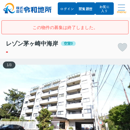
お気に
ログイン
閲覧履歴
入り
menu
この物件の募集は終了しました。
レゾン茅ヶ崎中海岸
空室0
-
1
/
3