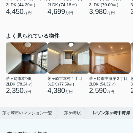
2LDK (44.20㎡)
2LDK (74.18㎡)
3LDK (70.00㎡)
3
4,450
4,699
3,980
万円
万円
万円
よく見られている物件
茅ヶ崎市本宿町
茅ヶ崎市本村４丁目
茅ヶ崎市中海岸２丁目
2LDK (78.24㎡)
3LDK (77.59㎡)
2LDK (54.32㎡)
3
2,350
4,380
2,590
万円
万円
万円
茅ヶ崎市のマンション一覧
茅ケ崎駅
レゾン茅ヶ崎中海岸