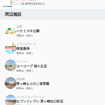
31.64坪(104.60㎡)
周辺施設
公園
ハナミズキ公園
300ｍ（4分）
ドラッグストア
桜道薬局
450ｍ（6分）
スーパー
ユーコープ 旭ケ丘店
600ｍ（8分）
保育園
茅ヶ崎もりのこ保育園
600ｍ（8分）
コンビニエンスストア
セブンイレブン 茅ヶ崎出口町店