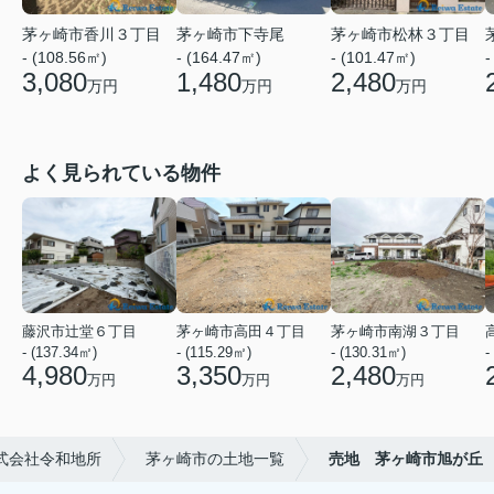
茅ヶ崎市香川３丁目
茅ヶ崎市下寺尾
茅ヶ崎市松林３丁目
- (108.56㎡)
- (164.47㎡)
- (101.47㎡)
-
3,080
1,480
2,480
万円
万円
万円
よく見られている物件
藤沢市辻堂６丁目
茅ヶ崎市高田４丁目
茅ヶ崎市南湖３丁目
- (137.34㎡)
- (115.29㎡)
- (130.31㎡)
-
4,980
3,350
2,480
万円
万円
万円
式会社令和地所
茅ヶ崎市の土地一覧
売地 茅ヶ崎市旭が丘