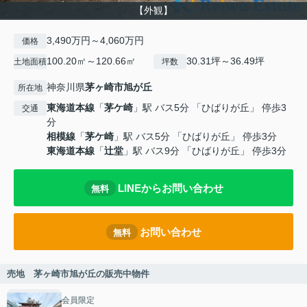
【外観】
3,490万円～4,060万円
価格
100.20㎡～120.66㎡
30.31坪～36.49坪
土地面積
坪数
神奈川県
茅ヶ崎市
旭が丘
所在地
東海道本線
「
茅ケ崎
」駅 バス5分 「ひばりが丘」 停歩3
交通
分
相模線
「
茅ケ崎
」駅 バス5分 「ひばりが丘」 停歩3分
東海道本線
「
辻堂
」駅 バス9分 「ひばりが丘」 停歩3分
LINEからお問い合わせ
無料
お問い合わせ
無料
売地 茅ヶ崎市旭が丘の販売中物件
会員限定