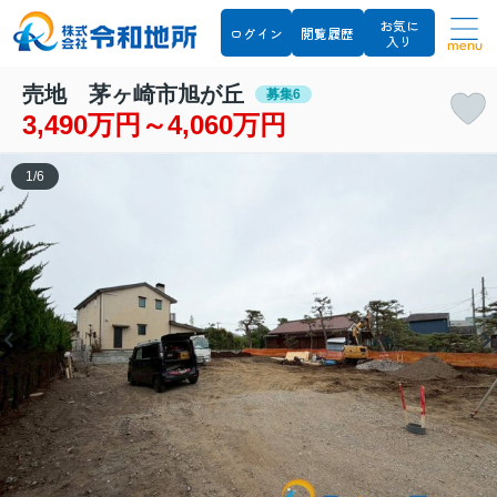
お気に
ログイン
閲覧履歴
入り
menu
売地 茅ヶ崎市旭が丘
募集6
3,490万円～4,060万円
1
/
6