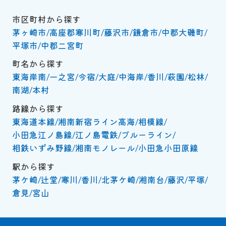
市区町村から探す
茅ヶ崎市
高座郡寒川町
藤沢市
鎌倉市
中郡大磯町
平塚市
中郡二宮町
町名から探す
東海岸南
一之宮
今宿
大庭
中海岸
香川
萩園
松林
南湖
本村
路線から探す
東海道本線
湘南新宿ライン高海
相模線
小田急江ノ島線
江ノ島電鉄
ブルーライン
相鉄いずみ野線
湘南モノレール
小田急小田原線
駅から探す
茅ケ崎
辻堂
寒川
香川
北茅ケ崎
湘南台
藤沢
平塚
倉見
宮山