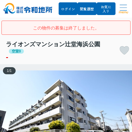
お気に
ログイン
閲覧履歴
入り
menu
この物件の募集は終了しました。
ライオンズマンション辻堂海浜公園
空室0
-
1
/
1