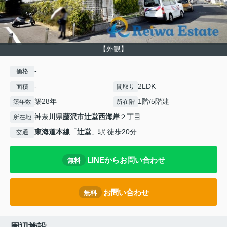
【外観】
-
価格
-
2LDK
面積
間取り
築28年
1階/5階建
築年数
所在階
神奈川県
藤沢市
辻堂西海岸
２丁目
所在地
東海道本線
「
辻堂
」駅 徒歩20分
交通
LINEからお問い合わせ
無料
お問い合わせ
無料