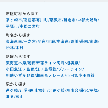
市区町村から探す
茅ヶ崎市
高座郡寒川町
藤沢市
鎌倉市
中郡大磯町
平塚市
中郡二宮町
町名から探す
東海岸南
一之宮
今宿
大庭
中海岸
香川
萩園
南湖
松林
本村
路線から探す
東海道本線
湘南新宿ライン高海
相模線
小田急江ノ島線
江ノ島電鉄
ブルーライン
相鉄いずみ野線
湘南モノレール
小田急小田原線
駅から探す
茅ケ崎
辻堂
寒川
香川
北茅ケ崎
湘南台
藤沢
平塚
倉見
宮山