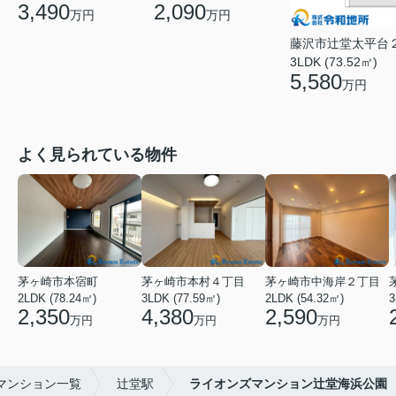
3,490
2,090
万円
万円
藤沢市辻堂太平台
3LDK (73.52㎡)
5,580
万円
よく見られている物件
茅ヶ崎市本宿町
茅ヶ崎市本村４丁目
茅ヶ崎市中海岸２丁目
2LDK (78.24㎡)
3LDK (77.59㎡)
2LDK (54.32㎡)
3
2,350
4,380
2,590
万円
万円
万円
マンション一覧
辻堂駅
ライオンズマンション辻堂海浜公園