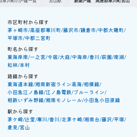
郡寒川町の戸建一覧
宮山駅
新築戸建 高座郡寒川町宮山
市区町村から探す
茅ヶ崎市
高座郡寒川町
藤沢市
鎌倉市
中郡大磯町
平塚市
中郡二宮町
町名から探す
東海岸南
一之宮
今宿
大庭
中海岸
香川
萩園
南湖
松林
本村
路線から探す
東海道本線
湘南新宿ライン高海
相模線
小田急江ノ島線
江ノ島電鉄
ブルーライン
相鉄いずみ野線
湘南モノレール
小田急小田原線
駅から探す
茅ケ崎
辻堂
寒川
香川
北茅ケ崎
湘南台
藤沢
平塚
倉見
宮山