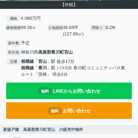
【外観】
4,080万円
価格
99.36㎡
38.68坪
3LDK
建物面積
土地面積
間取り
(127.89㎡)
予定
築年数
神奈川県
高座郡寒川町
宮山
所在地
相模線
「
宮山
」駅 徒歩17分
交通
相模線
「
寒川
」駅 バス5分 寒川町コミュニティバス東
ルート「堂崎」 停歩2分
LINEからお問い合わせ
無料
お問い合わせ
無料
新築戸建 高座郡寒川町宮山 の販売中物件