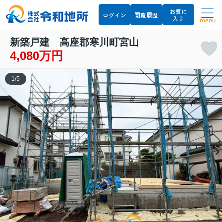
お気に
ログイン
閲覧履歴
入り
menu
新築戸建 高座郡寒川町宮山
4,080万円
1
/
5