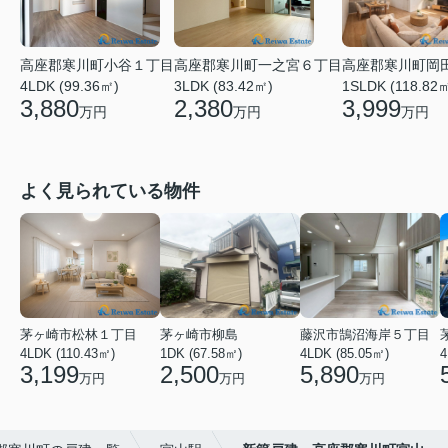
高座郡寒川町小谷１丁目
高座郡寒川町一之宮６丁目
高座郡寒川町岡
4LDK (99.36㎡)
3LDK (83.42㎡)
1SLDK (118.82
3,880
2,380
3,999
万円
万円
万円
よく見られている物件
茅ヶ崎市松林１丁目
茅ヶ崎市柳島
藤沢市鵠沼海岸５丁目
4LDK (110.43㎡)
1DK (67.58㎡)
4LDK (85.05㎡)
4
3,199
2,500
5,890
万円
万円
万円