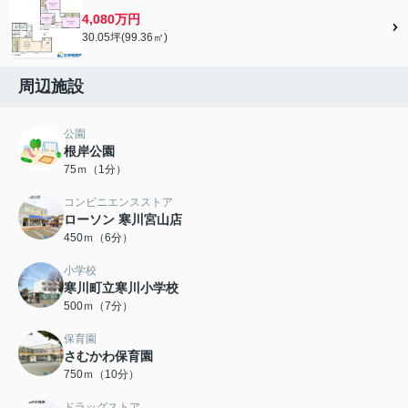
4,080万円
30.05坪(99.36㎡)
周辺施設
公園
根岸公園
75ｍ（1分）
コンビニエンスストア
ローソン 寒川宮山店
450ｍ（6分）
小学校
寒川町立寒川小学校
500ｍ（7分）
保育園
さむかわ保育園
750ｍ（10分）
ドラッグストア