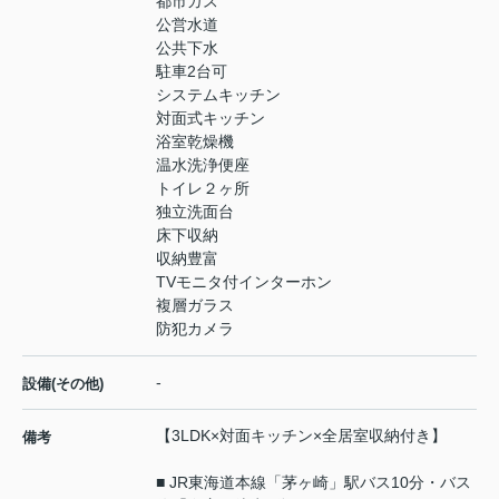
都市ガス
公営水道
公共下水
駐車2台可
システムキッチン
対面式キッチン
浴室乾燥機
温水洗浄便座
トイレ２ヶ所
独立洗面台
床下収納
収納豊富
TVモニタ付インターホン
複層ガラス
防犯カメラ
-
設備(その他)
【3LDK×対面キッチン×全居室収納付き】
備考
■ JR東海道本線「茅ヶ崎」駅バス10分・バス