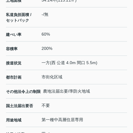
土地面積
-/無
私道負担面積 /
セットバック
60%
建ぺい率
200%
容積率
一方(西 公道 4.0m 間口 5.5m)
接道状況
市街化区域
都市計画
農地法届出要/準防火地域
その他法令上の制限
不要
国土法届出要否
第一種中高層住居専用
用途地域