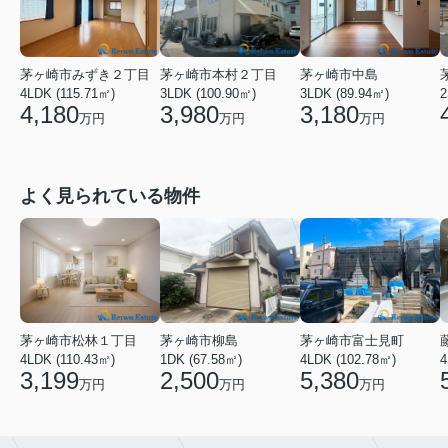
茅ヶ崎市みずき２丁目
茅ヶ崎市本村２丁目
茅ヶ崎市中島
4LDK (115.71㎡)
3LDK (100.90㎡)
3LDK (89.94㎡)
2
4,180
3,980
3,180
万円
万円
万円
よく見られている物件
茅ヶ崎市松林１丁目
茅ヶ崎市柳島
茅ヶ崎市富士見町
4LDK (110.43㎡)
1DK (67.58㎡)
4LDK (102.78㎡)
4
3,199
2,500
5,380
万円
万円
万円