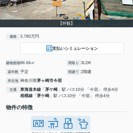
【外観】
3,780万円
価格
支払いシミュレーション
86.66㎡
3LDK
建物面積
間取り
予定
2階建
築年数
階建て
神奈川県
茅ヶ崎市
今宿
所在地
東海道本線
「
茅ケ崎
」駅 バス10分 「今宿」 停歩4分
交通
相模線
「
茅ケ崎
」駅 バス10分 「今宿」 停歩4分
物件の特徴