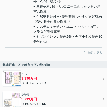
停「今宿」徒歩4分
■ 主寝室約8帖×バルコニーに面した明るい洋
室の間取り
■ 全居室収納付き×整理整頓しやすい玄関収納
で使い勝手の良い間取り
■ システムキッチン・ユニットバス・防犯カ
メラなど設備充実
■ セブンイレブン徒歩2分・今宿小学校徒歩10
分圏内◎
情報の見方
新築戸建 茅ヶ崎市今宿の他の物件
No.3
3,390万円
- / 93.56㎡ / 2SLDK
1号棟
3,799万円
- / 103.09㎡ / 4LDK