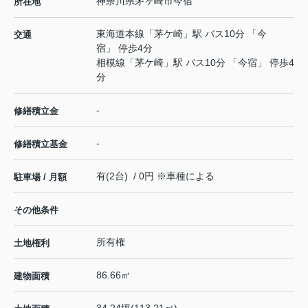
神奈川県
茅ヶ崎市
今宿
所在地
東海道本線
「
茅ケ崎
」駅 バス10分 「今
交通
宿」 停歩4分
相模線
「
茅ケ崎
」駅 バス10分 「今宿」 停歩4
分
-
修繕積立金
-
修繕積立基金
有(2台) / 0円 ※車種による
駐車場 / 月額
その他条件
所有権
土地権利
86.66㎡
建物面積
34.24坪(113.21㎡)