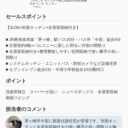
TVモニタ
カウンター
独立洗面台
浴室乾燥機
付きインタ
キッチン
ーホン
セールスポイント
【3LDK×対面キッチン×全居室収納付き】
■ JR東海道本線「茅ヶ崎」駅バス10分・バス停「今宿」徒歩4分
■ 主寝室約8帖×バルコニーに面した明るい洋室の間取り
■ 全居室収納付き×整理整頓しやすい玄関収納で使い勝手の良い
間取り
■ システムキッチン・ユニットバス・防犯カメラなど設備充実
■ セブンイレブン徒歩2分・今宿小学校徒歩10分圏内◎
ポイント
洗面所独立
スーパーが近い
シューズボックス
全居室収納
南面リビング
担当者のコメント
茅ヶ崎市今宿に新築分譲住宅が登場です。対面キッ
チンと全居室収納付きの使い勝手の良い間取りが魅