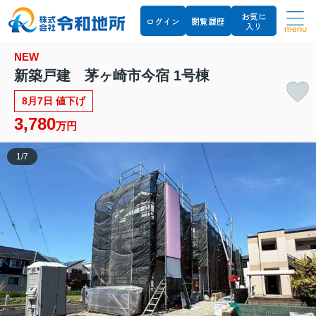
お気に
ログイン
閲覧履歴
入り
menu
NEW
新築戸建 茅ヶ崎市今宿 1号棟
8月7日 値下げ
3,780
万円
1
/
7