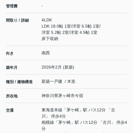
-
管理費
4LDK
間取り / 詳細
LDK 18.0帖 1室
/
洋室 6.5帖 1室
/
洋室 5.2帖 2室
/
洋室 4.5帖 1室
床下収納
南西
向き
2026年2月 (新築)
築年月
新築一戸建 / 木造
種別 / 建物構造
神奈川県
茅ヶ崎市
今宿
所在地
東海道本線
「
茅ケ崎
」駅 バス12分 「古
交通
川」 停歩4分
相模線
「
茅ケ崎
」駅 バス12分 「古川」 停歩4
分