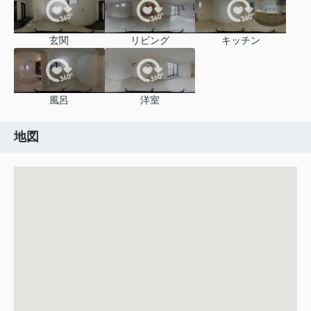
玄関
リビング
キッチン
風呂
洋室
地図