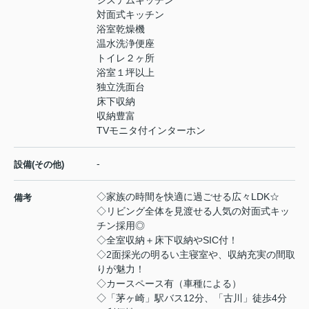
システムキッチン
対面式キッチン
浴室乾燥機
温水洗浄便座
トイレ２ヶ所
浴室１坪以上
独立洗面台
床下収納
収納豊富
TVモニタ付インターホン
-
設備(その他)
◇家族の時間を快適に過ごせる広々LDK☆
備考
◇リビング全体を見渡せる人気の対面式キッ
チン採用◎
◇全室収納＋床下収納やSIC付！
◇2面採光の明るい主寝室や、収納充実の間取
りが魅力！
◇カースペース有（車種による）
◇「茅ヶ崎」駅バス12分、「古川」徒歩4分