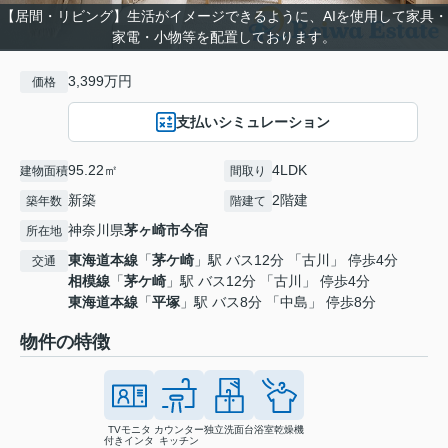
【居間・リビング】生活がイメージできるように、AIを使用して家具・
家電・小物等を配置しております。
3,399万円
価格
支払いシミュレーション
95.22㎡
4LDK
建物面積
間取り
新築
2階建
築年数
階建て
神奈川県
茅ヶ崎市
今宿
所在地
東海道本線
「
茅ケ崎
」駅 バス12分 「古川」 停歩4分
交通
相模線
「
茅ケ崎
」駅 バス12分 「古川」 停歩4分
東海道本線
「
平塚
」駅 バス8分 「中島」 停歩8分
物件の特徴
TVモニタ
カウンター
独立洗面台
浴室乾燥機
付きインタ
キッチン