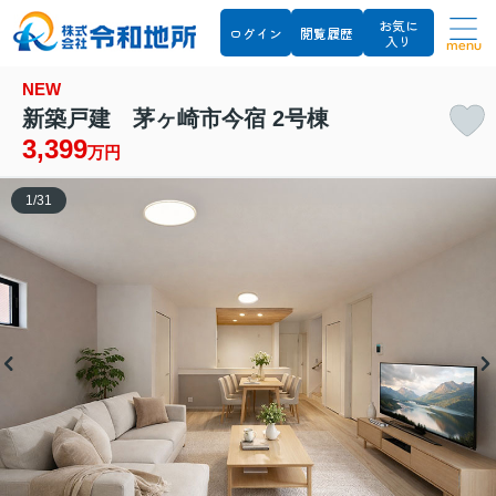
お気に
ログイン
閲覧履歴
入り
menu
NEW
新築戸建 茅ヶ崎市今宿 2号棟
3,399
万円
1
/
31