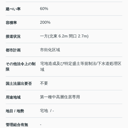
60%
建ぺい率
200%
容積率
一方(北東 6.2m 間口 2.7m)
接道状況
市街化区域
都市計画
宅地造成及び特定盛土等規制法/下水道処理区
その他法令上の制
限
域
不要
国土法届出要否
第一種中高層住居専用
用途地域
宅地 / -
地目 / 地勢
-
管理組合有無