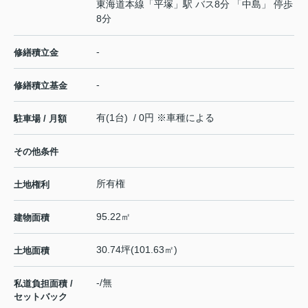
東海道本線
「
平塚
」駅 バス8分 「中島」 停歩
8分
-
修繕積立金
-
修繕積立基金
有(1台) / 0円 ※車種による
駐車場 / 月額
その他条件
所有権
土地権利
95.22㎡
建物面積
30.74坪(101.63㎡)
土地面積
-/無
私道負担面積 /
セットバック