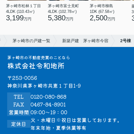
茅ヶ崎市松林１丁目
茅ヶ崎市富士見町
茅ヶ崎市柳島
4LDK (110.43㎡)
4LDK (102.78㎡)
1DK (67.58㎡)
3
3,199
5,380
2,500
万円
万円
万円
所
茅ヶ崎市の戸建一覧
新築戸建 茅ヶ崎市今宿
2号棟
茅ヶ崎市の不動産売買のことなら
株式会社令和地所
〒253-0056
神奈川県茅ヶ崎市共恵１丁目1-9
TEL
0120-080-868
FAX
0467-84-8901
営業時間
09:00～19：00
火・水曜日※祝日は営業しております。
定休日
年末年始・夏季休業等有