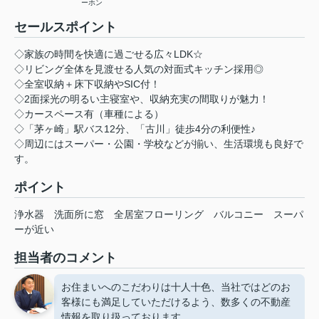
ーホン
セールスポイント
◇家族の時間を快適に過ごせる広々LDK☆
◇リビング全体を見渡せる人気の対面式キッチン採用◎
◇全室収納＋床下収納やSIC付！
◇2面採光の明るい主寝室や、収納充実の間取りが魅力！
◇カースペース有（車種による）
◇「茅ヶ崎」駅バス12分、「古川」徒歩4分の利便性♪
◇周辺にはスーパー・公園・学校などが揃い、生活環境も良好で
す。
ポイント
浄水器
洗面所に窓
全居室フローリング
バルコニー
スーパ
ーが近い
担当者のコメント
お住まいへのこだわりは十人十色、当社ではどのお
客様にも満足していただけるよう、数多くの不動産
情報を取り扱っております。