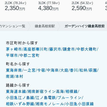
2LDK (78.24㎡)
3LDK (77.59㎡)
2LDK (54.32㎡)
4
2,350
4,380
2,590
万円
万円
万円
のマンション一覧
鎌倉高校前駅
ガーデンハイツ鎌倉高校前
市区町村から探す
茅ヶ崎市
高座郡寒川町
藤沢市
鎌倉市
中郡大磯町
平塚市
中郡二宮町
町名から探す
東海岸南
一之宮
今宿
中海岸
大庭
香川
松林
萩園
南湖
本村
路線から探す
東海道本線
湘南新宿ライン高海
相模線
小田急江ノ島線
江ノ島電鉄
ブルーライン
相鉄いずみ野線
湘南モノレール
小田急小田原線