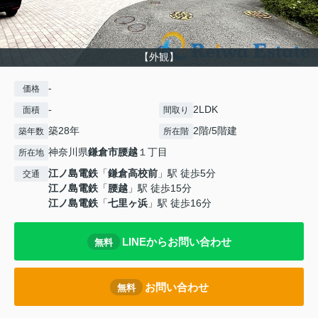
【外観】
-
価格
-
2LDK
面積
間取り
築28年
2階/5階建
築年数
所在階
神奈川県
鎌倉市
腰越
１丁目
所在地
江ノ島電鉄
「
鎌倉高校前
」駅 徒歩5分
交通
江ノ島電鉄
「
腰越
」駅 徒歩15分
江ノ島電鉄
「
七里ヶ浜
」駅 徒歩16分
LINEからお問い合わせ
無料
お問い合わせ
無料