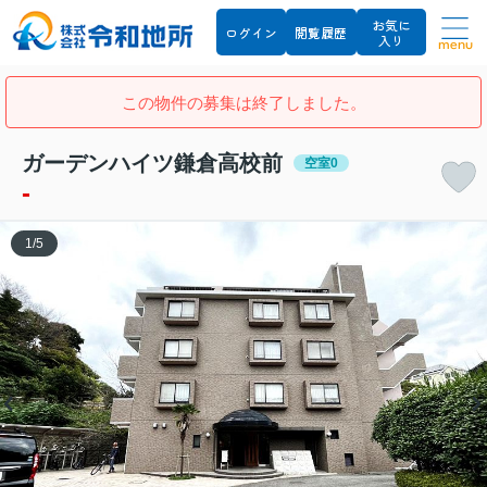
お気に
ログイン
閲覧履歴
入り
menu
この物件の募集は終了しました。
ガーデンハイツ鎌倉高校前
空室0
-
1
/
5