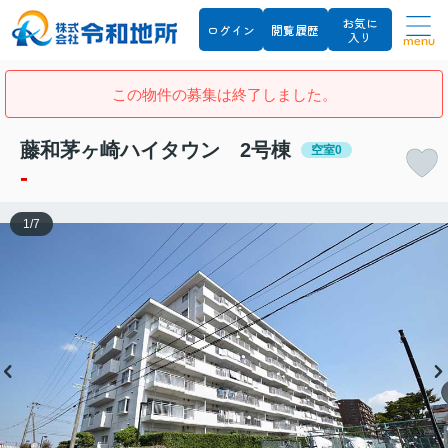
お気に
ログイン
閲覧履歴
入り
menu
この物件の募集は終了しました。
藤和茅ヶ崎ハイタウン 2号棟
空室0
-
1
/
7