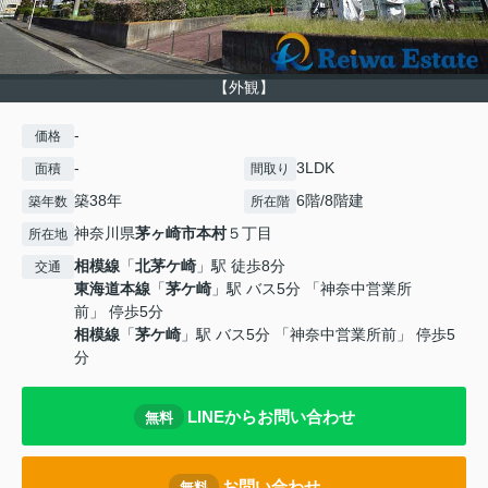
【外観】
-
価格
-
3LDK
面積
間取り
築38年
6階/8階建
築年数
所在階
神奈川県
茅ヶ崎市
本村
５丁目
所在地
相模線
「
北茅ケ崎
」駅 徒歩8分
交通
東海道本線
「
茅ケ崎
」駅 バス5分 「神奈中営業所
前」 停歩5分
相模線
「
茅ケ崎
」駅 バス5分 「神奈中営業所前」 停歩5
分
LINEからお問い合わせ
無料
お問い合わせ
無料