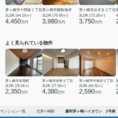
茅ヶ崎市十間坂１丁目
茅ヶ崎市柳島海岸
茅ヶ崎市みずき２丁目
2LDK (44.20㎡)
3LDK (70.00㎡)
3LDK (73.26㎡)
4
4,450
3,980
3,750
万円
万円
万円
よく見られている物件
茅ヶ崎市本宿町
茅ヶ崎市本村４丁目
茅ヶ崎市中海岸２丁目
2LDK (78.24㎡)
3LDK (77.59㎡)
2LDK (54.32㎡)
3
2,350
4,380
2,590
万円
万円
万円
マンション一覧
北茅ケ崎駅
藤和茅ヶ崎ハイタウン 2号棟