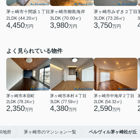
茅ヶ崎市十間坂１丁目
茅ヶ崎市柳島海岸
茅ヶ崎市みずき２丁目
2LDK (44.20㎡)
3LDK (70.00㎡)
3LDK (73.26㎡)
3
4,450
3,980
3,750
万円
万円
万円
よく見られている物件
茅ヶ崎市本宿町
茅ヶ崎市本村４丁目
茅ヶ崎市中海岸２丁目
2LDK (78.24㎡)
3LDK (77.59㎡)
2LDK (54.32㎡)
3
2,350
4,380
2,590
万円
万円
万円
和地所
茅ヶ崎市のマンション一覧
ベルヴィル茅ヶ崎松が丘