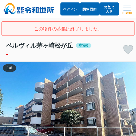
お気に
ログイン
閲覧履歴
入り
menu
この物件の募集は終了しました。
ベルヴィル茅ヶ崎松が丘
空室0
-
1
/
6