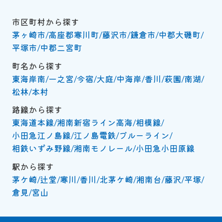
市区町村から探す
茅ヶ崎市
高座郡寒川町
藤沢市
鎌倉市
中郡大磯町
平塚市
中郡二宮町
町名から探す
東海岸南
一之宮
今宿
大庭
中海岸
香川
萩園
南湖
松林
本村
路線から探す
東海道本線
湘南新宿ライン高海
相模線
小田急江ノ島線
江ノ島電鉄
ブルーライン
相鉄いずみ野線
湘南モノレール
小田急小田原線
駅から探す
茅ケ崎
辻堂
寒川
香川
北茅ケ崎
湘南台
藤沢
平塚
倉見
宮山