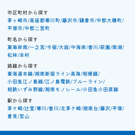
市区町村から探す
茅ヶ崎市
高座郡寒川町
藤沢市
鎌倉市
中郡大磯町
平塚市
中郡二宮町
町名から探す
東海岸南
一之宮
今宿
大庭
中海岸
香川
萩園
南湖
松林
本村
路線から探す
東海道本線
湘南新宿ライン高海
相模線
小田急江ノ島線
江ノ島電鉄
ブルーライン
相鉄いずみ野線
湘南モノレール
小田急小田原線
駅から探す
茅ケ崎
辻堂
寒川
香川
北茅ケ崎
湘南台
藤沢
平塚
倉見
宮山