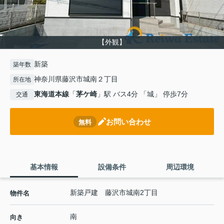
【外観】
新築
築年数
神奈川県藤沢市城南２丁目
所在地
東海道本線
「
茅ケ崎
」駅 バス4分 「城」 停歩7分
交通
お問い合わせ
無料
基本情報
設備条件
周辺環境
新築戸建 藤沢市城南2丁目
物件名
南
向き