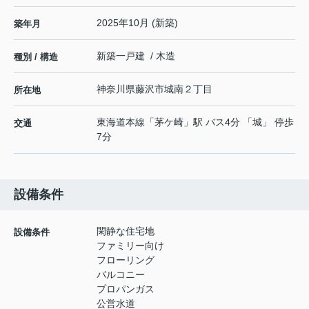
2025年10月 (新築)
築年月
新築一戸建 / 木造
種別 / 構造
神奈川県
藤沢市
城南
２丁目
所在地
東海道本線
「
茅ケ崎
」駅 バス4分 「城」 停歩
交通
7分
設備条件
閑静な住宅地
設備条件
ファミリー向け
フローリング
バルコニー
プロパンガス
公営水道