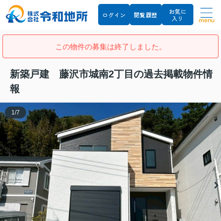
お気に
ログイン
閲覧履歴
入り
menu
この物件の募集は終了しました。
新築戸建 藤沢市城南2丁目の過去掲載物件情
報
1
/
7