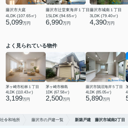
藤沢市大庭
藤沢市辻堂東海岸１丁目
藤沢市城南１丁目
4LDK (107.65㎡)
1SLDK (94.65㎡)
3LDK (79.40㎡)
5,099
6,990
4,390
万円
万円
万円
よく見られている物件
茅ヶ崎市松林１丁目
茅ヶ崎市柳島
藤沢市鵠沼海岸５丁目
4LDK (110.43㎡)
1DK (67.58㎡)
4LDK (85.05㎡)
4
3,199
2,500
5,890
万円
万円
万円
社令和地所
藤沢市の戸建一覧
新築戸建 藤沢市城南2丁目