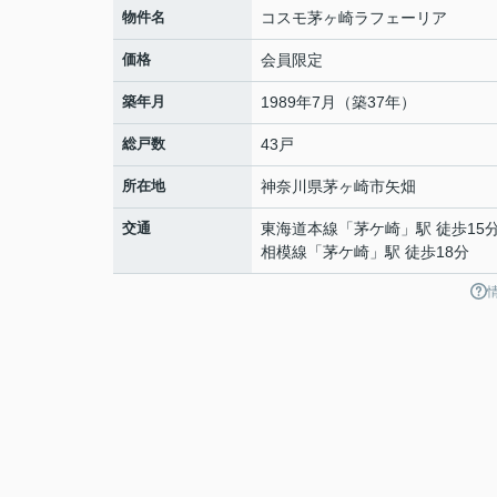
物件名
コスモ茅ヶ崎ラフェーリア
価格
会員限定
築年月
1989年7月（築37年）
総戸数
43戸
所在地
神奈川県
茅ヶ崎市
矢畑
交通
東海道本線
「
茅ケ崎
」駅 徒歩15
相模線
「
茅ケ崎
」駅 徒歩18分