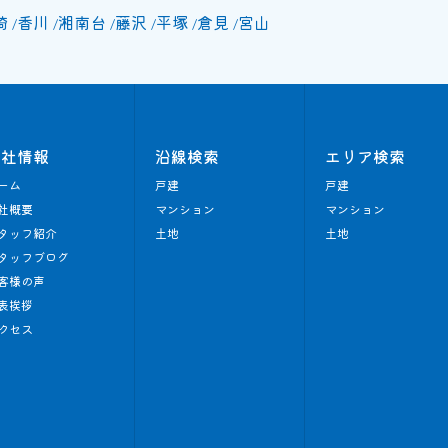
崎
香川
湘南台
藤沢
平塚
倉見
宮山
会社情報
沿線検索
エリア検索
ーム
戸建
戸建
社概要
マンション
マンション
タッフ紹介
土地
土地
タッフブログ
客様の声
表挨拶
クセス