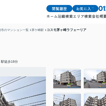
閲覧履歴
お気に入り
0
ホーム
沿線検索
エリア検索
会社概
戸建
戸建
コスモ茅ヶ崎ラフェーリア
崎市のマンション一覧
茅ケ崎駅
土地
土地
マンション
マンション
駅徒歩18分