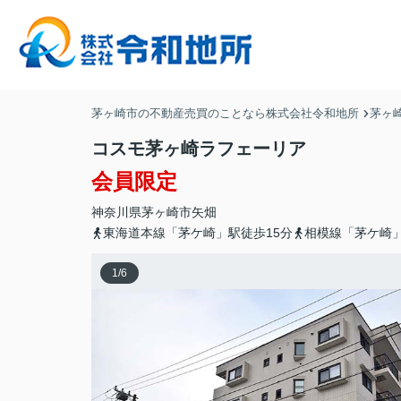
茅ヶ崎市の不動産売買のことなら株式会社令和地所
茅ヶ
コスモ茅ヶ崎ラフェーリア
会員限定
神奈川県
茅ヶ崎市
矢畑
東海道本線「茅ケ崎」駅徒歩15分
相模線「茅ケ崎」
1
/
6