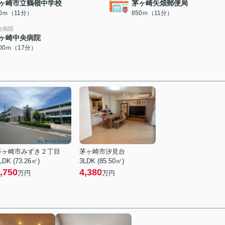
ヶ崎市立鶴嶺中学校
茅ヶ崎矢畑郵便局
50ｍ（11分）
850ｍ（11分）
合病院
ヶ崎中央病院
300ｍ（17分）
茅ヶ崎市みずき２丁目
茅ヶ崎市汐見台
LDK (73.26㎡)
3LDK (85.50㎡)
,750
4,380
万円
万円