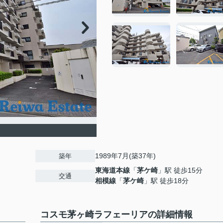
1989年7月(築37年)
築年
東海道本線
「
茅ケ崎
」駅 徒歩15分
交通
相模線
「
茅ケ崎
」駅 徒歩18分
コスモ茅ヶ崎ラフェーリアの詳細情報