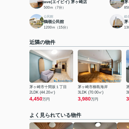
ave(エイビイ) 茅ヶ崎店
茅
500ｍ（7分）
8
公民館
総
鶴嶺公民館
茅
1200ｍ（15分）
1
近隣の物件
茅ヶ崎市十間坂１丁目
茅ヶ崎市柳島海岸
2LDK (44.20㎡)
3LDK (70.00㎡)
3
4,450
3,980
3
万円
万円
よく見られている物件