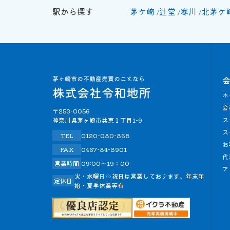
駅から探す
茅ケ崎
辻堂
寒川
北茅ケ
ホ
会
〒253-0056
ス
神奈川県茅ヶ崎市共恵１丁目1-9
ス
TEL
0120-080-868
お
FAX
0467-84-8901
代
営業時間
09:00～19：00
ア
火・水曜日※祝日は営業しております。年末年
定休日
始・夏季休業等有