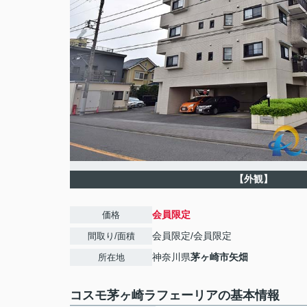
【外観】
会員限定
価格
会員限定
/
会員限定
間取り/面積
神奈川県
茅ヶ崎市
矢畑
所在地
コスモ茅ヶ崎ラフェーリアの基本情報