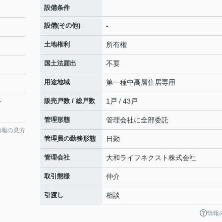
設備条件
設備(その他)
-
土地権利
所有権
国土法届出
不要
用途地域
第一種中高層住居専用
販売戸数 / 総戸数
1戸 / 43戸
分
管理形態
管理会社に全部委託
情報の見方
管理員の勤務形態
日勤
管理会社
大和ライフネクスト株式会社
取引態様
仲介
引渡し
相談
情報