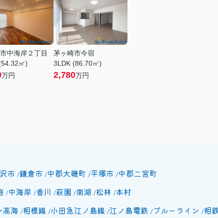
市中海岸２丁目
茅ヶ崎市今宿
(54.32㎡)
3LDK (86.70㎡)
0
2,780
万円
万円
沢市
鎌倉市
中郡大磯町
平塚市
中郡二宮町
庭
中海岸
香川
萩園
南湖
松林
本村
ン高海
相模線
小田急江ノ島線
江ノ島電鉄
ブルーライン
相