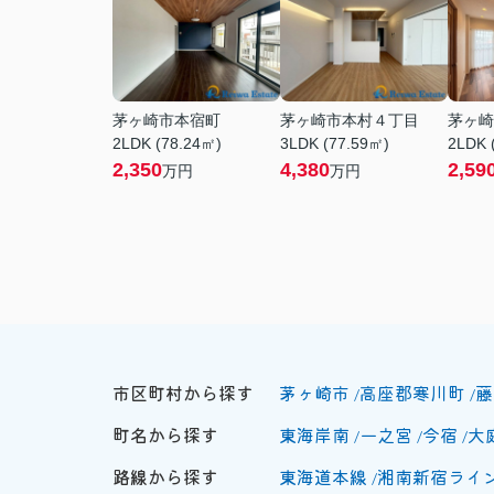
茅ヶ崎市本宿町
茅ヶ崎市本村４丁目
茅ヶ崎
2LDK (78.24㎡)
3LDK (77.59㎡)
2LDK 
2,350
4,380
2,59
万円
万円
市区町村から探す
茅ヶ崎市
高座郡寒川町
藤
町名から探す
東海岸南
一之宮
今宿
大
路線から探す
東海道本線
湘南新宿ライ