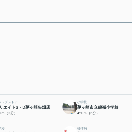
ラッグストア
小学校
リエイトS・D茅ヶ崎矢畑店
茅ヶ崎市立鶴嶺小学校
30ｍ（2分）
450ｍ（6分）
学校
郵便局