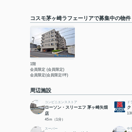
コスモ茅ヶ崎ラフェーリアで募集中の物件
1階
会員限定
(
会員限定
)
会員限定
(
会員限定
/坪)
周辺施設
コンビニエンスストア
ド
ローソン・スリーエフ 茅ヶ崎矢畑
ク
店
1
45ｍ（1分）
スーパー
中