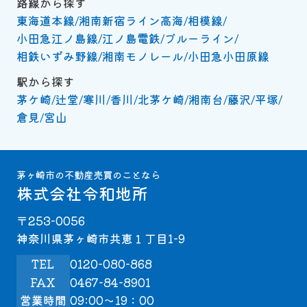
路線から探す
東海道本線
湘南新宿ライン高海
相模線
小田急江ノ島線
江ノ島電鉄
ブルーライン
相鉄いずみ野線
湘南モノレール
小田急小田原線
駅から探す
茅ケ崎
辻堂
寒川
香川
北茅ケ崎
湘南台
藤沢
平塚
倉見
宮山
茅ヶ崎市の不動産売買のことなら
株式会社令和地所
〒253-0056
神奈川県茅ヶ崎市共恵１丁目1-9
TEL
0120-080-868
FAX
0467-84-8901
営業時間
09:00～19：00