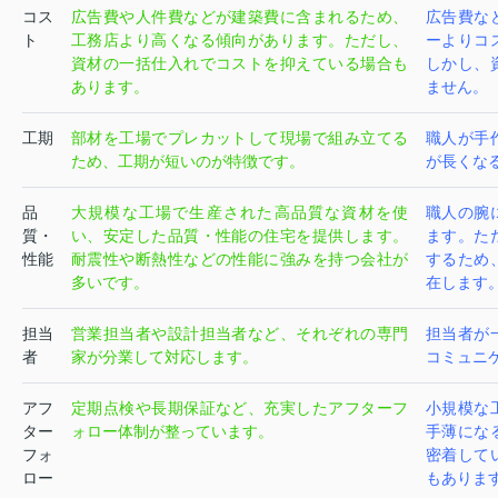
コス
広告費や人件費などが建築費に含まれるため、
広告費な
ト
工務店より高くなる傾向があります。ただし、
ーよりコ
資材の一括仕入れでコストを抑えている場合も
しかし、
あります。
ません。
工期
部材を工場でプレカットして現場で組み立てる
職人が手
ため、工期が短いのが特徴です。
が長くな
品
大規模な工場で生産された高品質な資材を使
職人の腕
質・
い、安定した品質・性能の住宅を提供します。
ます。た
性能
耐震性や断熱性などの性能に強みを持つ会社が
するため
多いです。
在します
担当
営業担当者や設計担当者など、それぞれの専門
担当者が
者
家が分業して対応します。
コミュニ
アフ
定期点検や長期保証など、充実したアフターフ
小規模な
ター
ォロー体制が整っています。
手薄にな
フォ
密着して
ロー
もありま