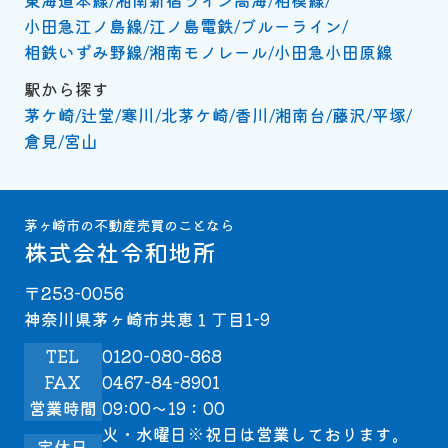
東海道本線
湘南新宿ライン高海
相模線
小田急江ノ島線
江ノ島電鉄
ブルーライン
相鉄いずみ野線
湘南モノレール
小田急小田原線
駅から探す
茅ケ崎
辻堂
寒川
北茅ケ崎
香川
湘南台
藤沢
平塚
倉見
宮山
茅ヶ崎市の不動産売買のことなら
株式会社令和地所
〒253-0056
神奈川県茅ヶ崎市共恵１丁目1-9
TEL
0120-080-868
FAX
0467-84-8901
営業時間
09:00～19：00
火・水曜日※祝日は営業しております。
定休日