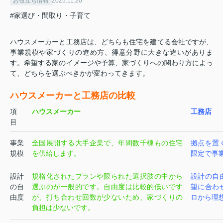
お役立ち情報
2025.11.20
#家選び・間取り・子育て
ハウスメーカーと工務店は、どちらも住宅を建てる会社ですが、
事業規模や家づくりの進め方、得意分野に大きな違いがありま
す。希望する家のイメージや予算、家づくりへの関わり方によっ
て、どちらを選ぶべきかが変わってきます。
ハウスメーカーと工務店の比較
項
ハウスメーカー
工務店
目
事業
全国展開する大手企業で、年間数千棟もの住宅
拠点を置
規模
を供給します。
限定で事
設計
規格化されたプランや限られた選択肢の中から
設計の自
の自
選ぶのが一般的です。自由度は比較的低いです
望に合わ
由度
が、打ち合わせ回数が少ないため、家づくりの
ロから理
負担は少ないです。