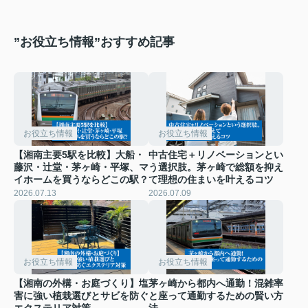
”お役立ち情報”おすすめ記事
お役立ち情報
お役立ち情報
【湘南主要5駅を比較】大船・
中古住宅＋リノベーションとい
藤沢・辻堂・茅ヶ崎・平塚、マ
う選択肢。茅ヶ崎で総額を抑え
イホームを買うならどこの駅？
て理想の住まいを叶えるコツ
2026.07.13
2026.07.09
お役立ち情報
お役立ち情報
【湘南の外構・お庭づくり】塩
茅ヶ崎から都内へ通勤！混雑率
害に強い植栽選びとサビを防ぐ
と座って通勤するための賢い方
エクステリア対策
法