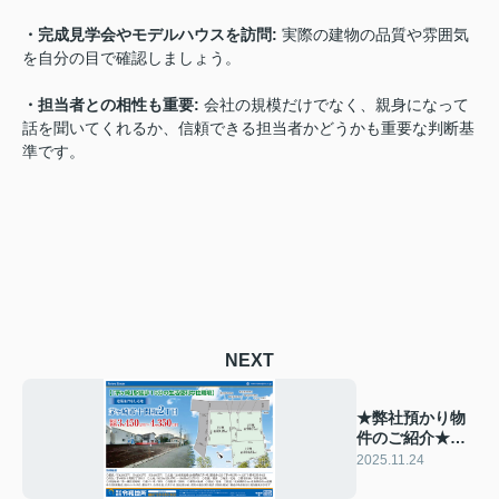
・完成見学会やモデルハウスを訪問
:
実際の建物の品質や雰囲気
を自分の目で確認しましょう。
・担当者との相性も重要:
会社の規模だけでなく、親身になって
話を聞いてくれるか、信頼できる担当者かどうかも重要な判断基
準です。
NEXT
★弊社預かり物
件のご紹介★売
地 茅ヶ崎市十
2025.11.24
間坂2丁目