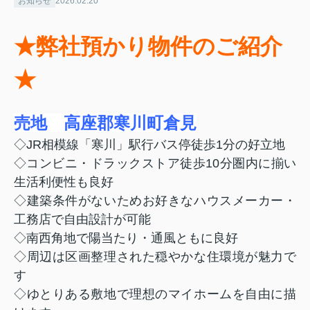
お知らせ
2026.02.20
★弊社預かり物件のご紹介
★
売地 高座郡寒川町倉見
◇JR相模線「寒川」駅行バス停徒歩1分の好立地
◇コンビニ・ドラックストア徒歩10分圏内に揃い
生活利便性も良好
◇建築条件がないためお好きなハウスメーカー・
工務店で自由設計が可能
◇南西角地で陽当たり・通風ともに良好
◇周辺は区画整理された穏やかな住環境が魅力で
す
◇ゆとりある敷地で理想のマイホームを自由に描