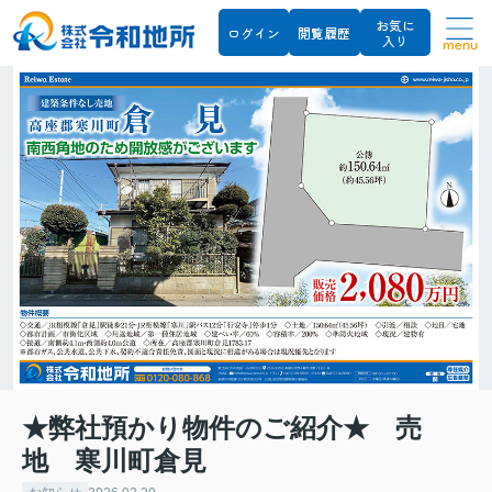
お気に
ログイン
閲覧履歴
入り
menu
★弊社預かり物件のご紹介★ 売
地 寒川町倉見