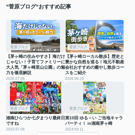
”菅原ブログ”おすすめ記事
菅原ブログ
菅原ブログ
【茅ヶ崎の住みやすさ】海だけ
【茅ヶ崎ローカル散歩】歴史と
じゃない！子育てファミリーに
豊かな自然を巡る！地元不動産
大人気「茅ヶ崎里山公園」の魅
会社おすすめの癒やし散歩コー
力を徹底解説
スをご紹介
2026.07.06
2026.06.29
菅原ブログ
菅原ブログ
湘南ひらつか七夕まつり最終日
第10回 ゆる～い ご当地キャラ
ですね
パーティ！ in湘南茅ヶ崎
2025.07.06
2024.03.11