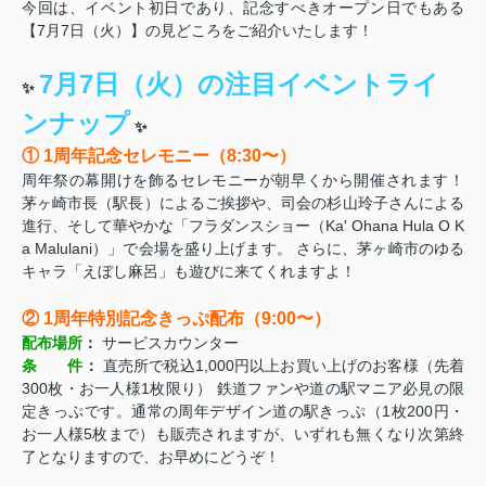
今回は、イベント初日であり、記念すべきオープン日でもある
【7月7日（火）】の見どころをご紹介いたします！
7月7日（火）の注目イベントライ
✨
ンナップ
✨
① 1周年記念セレモニー（8:30〜）
周年祭の幕開けを飾るセレモニーが朝早くから開催されます！
茅ヶ崎市長（駅長）によるご挨拶や、司会の杉山玲子さんによる
進行、そして華やかな「フラダンスショー（Ka' Ohana Hula O K
a Malulani）」で会場を盛り上げます。 さらに、茅ヶ崎市のゆる
キャラ「えぼし麻呂」も遊びに来てくれますよ！
② 1周年特別記念きっぷ配布（9:00〜）
配布場所
：
サービスカウンター
条 件
：
直売所で税込1,000円以上お買い上げのお客様（先着
300枚・お一人様1枚限り） 鉄道ファンや道の駅マニア必見の限
定きっぷです。通常の周年デザイン道の駅きっぷ（1枚200円・
お一人様5枚まで）も販売されますが、いずれも無くなり次第終
了となりますので、お早めにどうぞ！