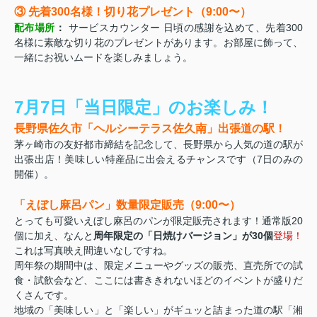
③ 先着300名様！切り花プレゼント（9:00〜）
配布場所
：
サービスカウンター 日頃の感謝を込めて、先着300
名様に素敵な切り花のプレゼントがあります。お部屋に飾って、
一緒にお祝いムードを楽しみましょう。
7月7日「当日限定」のお楽しみ！
長野県佐久市「ヘルシーテラス佐久南」出張道の駅！
茅ヶ崎市の友好都市締結を記念して、長野県から人気の道の駅が
出張出店！美味しい特産品に出会えるチャンスです（7日のみの
開催）。
「えぼし麻呂パン」数量限定販売（9:00〜）
とっても可愛いえぼし麻呂のパンが限定販売されます！通常版20
個に加え、なんと
周年限定の「日焼けバージョン」が30個
登場！
これは写真映え間違いなしですね。
周年祭の期間中は、限定メニューやグッズの販売、直売所での試
食・試飲会など、ここには書ききれないほどのイベントが盛りだ
くさんです。
地域の「美味しい」と「楽しい」がギュッと詰まった道の駅「湘