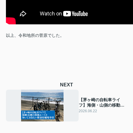
以上、令和地所の菅原でした。
NEXT
【茅ヶ崎の自転車ライ
フ】海側・山側の移動ル
ートと知っておきたい駅
2026.06.22
前駐輪場事情